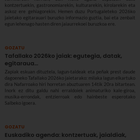
kontzertuekin, gastronomiarekin, kulturarekin, kirolarekin eta
askoz ere gehiagorekin. Hemen duzu Portugaleteko 2026ko
jaietako egitarauari buruzko informazio guztia, bai eta zenbait
egun lehenago hasten diren jaiaurrekoei buruzkoa ere.
GOZATU
Tafallako 2026ko jaiak: egutegia, datak,
egitaraua...
Zapiak eskuan dituztela, lagun-taldeak eta peñak prest daude
dagoeneko Tafallako 2026ko jaietarako: milaka lagun elkartuko
dira Nafarroako hiri horretan abuztuaren 14tik 20ra bitartean.
Inork ez ditu galdu nahi erraldoiek animaturiko kale-giroa,
musika-errondak, entzierroak edo hainbeste esperotako
Salbeko igoera.
GOZATU
Euskadiko agenda: kontzertuak, jaialdiak,