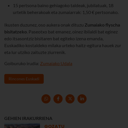
15 pertsona baino gehiagoko taldeak, jubilatuak, 18
urtetik beherakoak eta zumaiarrak: 1,50 € pertsonako.
Ikusten duzunez, oso aukera onak dituzu
Zumaiako flyscha
bisitatzeko
. Paseotxo bat emanez, oinez ibilaldi bat eginez
edo itsasontziz bisitaren bat egiteko izena emanda,
Euskadiko kostaldeko milaka urteko haitz-egitura hauek zur
eta lur utziko zaituzte ziurrenik.
Goiburuko irudia:
Zumaiako Udala
Rincones Euskadi
GEHIEN IRAKURRIENA
GOZATU