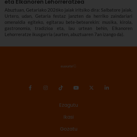
eta Elkanoren Lehorreratzea
Abuztuan, Getariako 2026ko jaiak iritsiko dira: Salbatore jaiak.
Urtero, udan, Getaria festaz janzten da herriko zaindariari
omenaldia egiteko, egitarau bete-betearekin: musika, kirola,
gastronomia, tradizioa eta, lau urtean behin, Elkanoren
Lehorreratze ikusgarria (aurten, abuztuaren 7an izango da).
Ezagutu
Ikasi
Gozatu