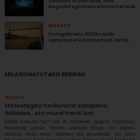
Zarauzko 2026ko jaiak: Aste
Nagusiko egitaraua eta kontzertuak
GOZATU
Portugaleteko 2026ko jaiak:
egitaraua eta kontzertuak, datak...
ERLAZIONATUTAKO BERRIAK
GOZATU
Masustegiko funikularra: kokapena,
ibilbidea... eta mural handi bat
Bilbok funikular berri bat du (teknikoki, igogailu inklinatua),
Masustegi auzoan. Hemen azalduko dizugu non dagoen,
zeintzuk diren haren ibilbidea eta geralekuak, eta baita
Masustegiko funikularraren ondoan dagoen mural handiaren