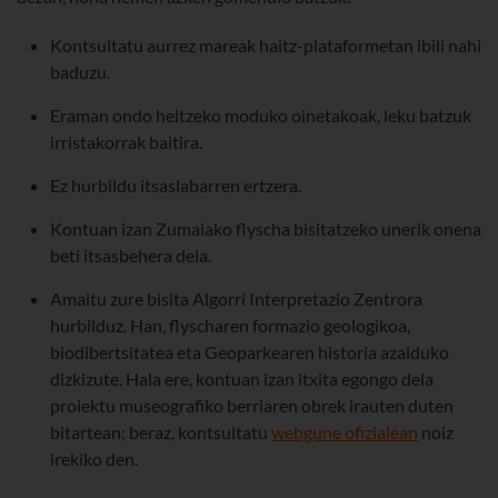
Kontsultatu aurrez mareak haitz-plataformetan ibili nahi
baduzu.
Eraman ondo heltzeko moduko oinetakoak, leku batzuk
irristakorrak baitira.
Ez hurbildu itsaslabarren ertzera.
Kontuan izan Zumaiako flyscha bisitatzeko unerik onena
beti itsasbehera dela.
Amaitu zure bisita Algorri Interpretazio Zentrora
hurbilduz. Han, flyscharen formazio geologikoa,
biodibertsitatea eta Geoparkearen historia azalduko
dizkizute. Hala ere, kontuan izan itxita egongo dela
proiektu museografiko berriaren obrek irauten duten
bitartean; beraz, kontsultatu
webgune ofizialean
noiz
irekiko den.