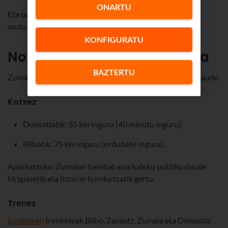
ONARTU
Eta punturik ezagunenetako bat Itzurun hondartzaren
ondoan dagoen Zumaiako flyscha da.
KONFIGURATU
Nola iritsi Zumaiako flyschera
BAZTERTU
Zumaiako flyscha bisitatzeko modu bat baino gehiago daude.
Kotxez
Donostiatik: 35 km inguru (40 minutu inguru).
Bilbotik: 75 km inguru (ordubete inguru).
Aparkatzeko, Zumaian hainbat aparkaleku publiko daude
hirigunetik eta Itzurun hondartzatik gertu.
Trenez
Euskotren
trenbideak Bilbo, Zarautz, Zumaia eta Donostia