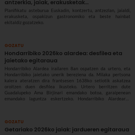
antzerkia, jaiak, erakusketak…
Planifikatu asteburua Euskadin, kontzertu, antzezlan, jaialdi,
erakusketa, ospakizun gastronomiko eta beste hainbat
ekitaldiz gozatzeko.
GOZATU
Hondarribiko 2026ko alardea: desfilea eta
jaietako egitaraua
Hondarribiko Alardea irailaren 8an ospatzen da urtero, eta
Hondarribiko jaietako unerik bereziena da. Milaka pertsona
kalera ateratzen dira frantsesen 1638ko setiotik askatzea
oroitzen duen desfilea ikusteko. Urtero berritzen dute
Guadalupeko Ama Birjinari emandako botoa, garaipenean
emandako laguntza eskertzeko. Hondarribiko Alardearen
jatorriari eta desfileari buruz, eta Hondarribiko jaien 2026ko
egitarauari buruz gehiago kontatuko dizugu. Gogoan hartu,
jaiak irailaren 4tik 10era dira eta.
GOZATU
Getariako 2026ko jaiak: jardueren egitaraua