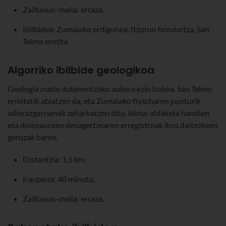
Zailtasun-maila: erraza.
Ibilbidea: Zumaiako erdigunea, Itzurun hondartza, San
Telmo ermita.
Algorriko ibilbide geologikoa
Geologia maite dutenentzako aukera ezin hobea. San Telmo
ermitatik abiatzen da, eta Zumaiako flyscharen punturik
adierazgarrienak zeharkatzen ditu, klima-aldaketa handien
eta dinosauroen desagertzearen erregistroak ikus daitezkeen
geruzak barne.
Distantzia: 1,5 km.
Iraupena: 40 minutu.
Zailtasun-maila: erraza.