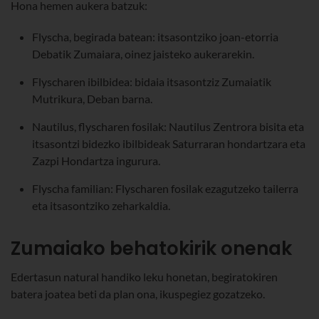
Hona hemen aukera batzuk:
Flyscha, begirada batean: itsasontziko joan-etorria
Debatik Zumaiara, oinez jaisteko aukerarekin.
Flyscharen ibilbidea: bidaia itsasontziz Zumaiatik
Mutrikura, Deban barna.
Nautilus, flyscharen fosilak: Nautilus Zentrora bisita eta
itsasontzi bidezko ibilbideak Saturraran hondartzara eta
Zazpi Hondartza ingurura.
Flyscha familian: Flyscharen fosilak ezagutzeko tailerra
eta itsasontziko zeharkaldia.
Zumaiako behatokirik onenak
Edertasun natural handiko leku honetan, begiratokiren
batera joatea beti da plan ona, ikuspegiez gozatzeko.