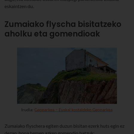
eskaintzen du.
Zumaiako flyscha bisitatzeko
aholku eta gomendioak
Irudia:
Geoparkea – Euskal kostaldeko Geoparkea
Zumaiako flyschera egiten duzun bisitan ezerk huts egin ez
dezan, hona hemen azken gomendio batzuk: