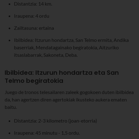
Distantzia: 14 km.
Iraupena: 4 ordu
Zailtasuna: ertaina
Ibilbidea: Itzurun hondartza, San Telmo ermita, Andika
baserriak, Mendatagainako begiratokia, Aitzuriko
itsaslabarrak, Sakoneta, Deba.
Ibilbidea: Itzurun hondartza eta San
Telmo begiratokia
Juego de tronos telesailaren zaleek gogokoen duten ibilbidea
da, han agertzen diren agertokiak ikusteko aukera ematen
baitu.
Distantzia: 2-3 kilometro (joan-etorria)
Iraupena: 45 minutu - 1,5 ordu.