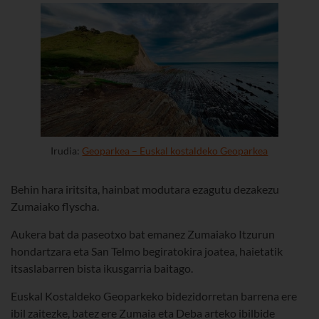
Irudia:
Geoparkea – Euskal kostaldeko Geoparkea
Behin hara iritsita, hainbat modutara ezagutu dezakezu
Zumaiako flyscha.
Aukera bat da paseotxo bat emanez Zumaiako Itzurun
hondartzara eta San Telmo begiratokira joatea, haietatik
itsaslabarren bista ikusgarria baitago.
Euskal Kostaldeko Geoparkeko bidezidorretan barrena ere
ibil zaitezke, batez ere Zumaia eta Deba arteko ibilbide