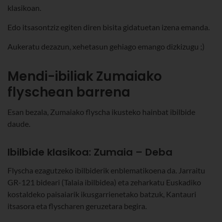
klasikoan.
Edo itsasontziz egiten diren bisita gidatuetan izena emanda.
Aukeratu dezazun, xehetasun gehiago emango dizkizugu ;)
Mendi-ibiliak Zumaiako
flyschean barrena
Esan bezala, Zumaiako flyscha ikusteko hainbat ibilbide
daude.
Ibilbide klasikoa: Zumaia – Deba
Flyscha ezagutzeko ibilbiderik enblematikoena da. Jarraitu
GR-121 bideari (Talaia ibilbidea) eta zeharkatu Euskadiko
kostaldeko paisaiarik ikusgarrienetako batzuk, Kantauri
itsasora eta flyscharen geruzetara begira.