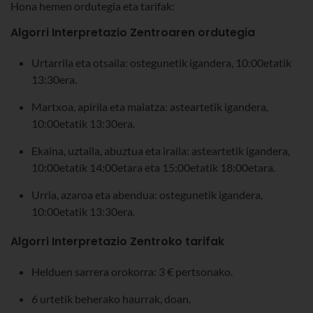
Hona hemen ordutegia eta tarifak:
Algorri Interpretazio Zentroaren ordutegia
Urtarrila eta otsaila: ostegunetik igandera, 10:00etatik
13:30era.
Martxoa, apirila eta maiatza: asteartetik igandera,
10:00etatik 13:30era.
Ekaina, uztaila, abuztua eta iraila: asteartetik igandera,
10:00etatik 14:00etara eta 15:00etatik 18:00etara.
Urria, azaroa eta abendua: ostegunetik igandera,
10:00etatik 13:30era.
Algorri Interpretazio Zentroko tarifak
Helduen sarrera orokorra: 3 € pertsonako.
6 urtetik beherako haurrak, doan.