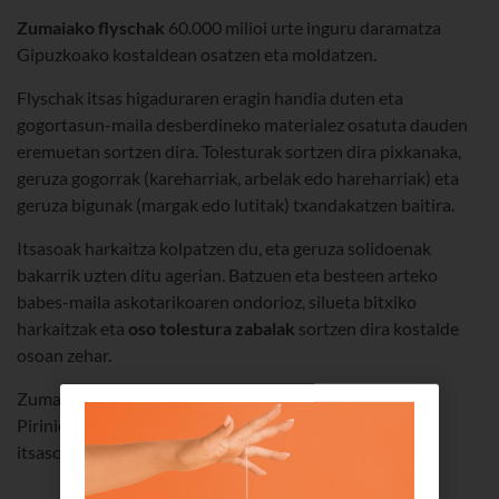
Zumaiako flyschak
60.000 milioi urte inguru daramatza
Gipuzkoako kostaldean osatzen eta moldatzen.
Flyschak itsas higaduraren eragin handia duten eta
gogortasun-maila desberdineko materialez osatuta dauden
eremuetan sortzen dira. Tolesturak sortzen dira pixkanaka,
geruza gogorrak (kareharriak, arbelak edo hareharriak) eta
geruza bigunak (margak edo lutitak) txandakatzen baitira.
Itsasoak harkaitza kolpatzen du, eta geruza solidoenak
bakarrik uzten ditu agerian. Batzuen eta besteen arteko
babes-maila askotarikoaren ondorioz, silueta bitxiko
harkaitzak eta
oso tolestura zabalak
sortzen dira kostalde
osoan zehar.
Zumaian, geruza horiek okertuta agertzen dira, eta
Pirinioetako mendikatearen gorakadaren eta Kantauri
itsasoaren higaduraren ondorioz ikusten dira.