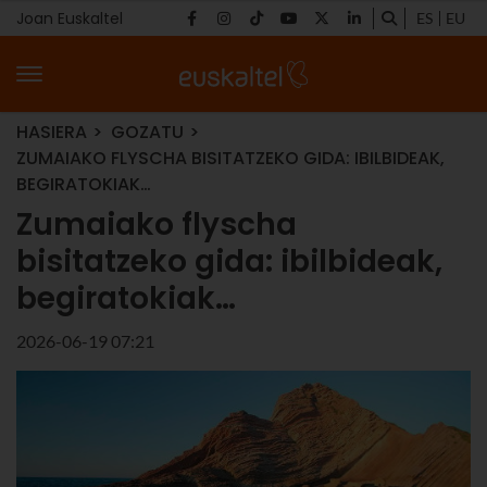
Joan Euskaltel
ES
EU
HASIERA
GOZATU
ZUMAIAKO FLYSCHA BISITATZEKO GIDA: IBILBIDEAK,
BEGIRATOKIAK…
Zumaiako flyscha
bisitatzeko gida: ibilbideak,
begiratokiak…
2026-06-19 07:21