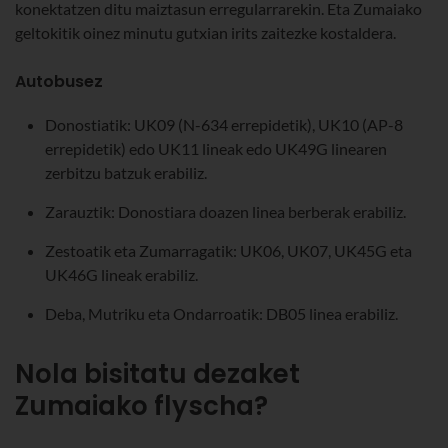
konektatzen ditu maiztasun erregularrarekin. Eta Zumaiako
geltokitik oinez minutu gutxian irits zaitezke kostaldera.
Autobusez
Donostiatik: UK09 (N-634 errepidetik), UK10 (AP-8
errepidetik) edo UK11 lineak edo UK49G linearen
zerbitzu batzuk erabiliz.
Zarauztik: Donostiara doazen linea berberak erabiliz.
Zestoatik eta Zumarragatik: UK06, UK07, UK45G eta
UK46G lineak erabiliz.
Deba, Mutriku eta Ondarroatik: DB05 linea erabiliz.
Nola bisitatu dezaket
Zumaiako flyscha?