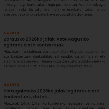
askoz gehiago kontatuko dizugu post honetan. Azalduko dizugu,
halaber, nola bisitatu eta nola erreserbatu tokia hango
aterpean, eta ibilbide batzuk ere proposatuko dizkizugu.
GOZATU
Zarauzko 2026ko jaiak: Aste Nagusiko
egitaraua eta kontzertuak
Abuztuaren erdialdean, Zarautzek Aste Nagusia ospatzen du,
eta kontzertuak, dantzaldiak, estropadak, su artifizialak eta
erromeria izaten dira. Hemen duzu Zarauzko 2026ko jaietako
egitarau osoa (abuztuaren 14tik 22ra), ezer ez galtzeko.
GOZATU
Portugaleteko 2026ko jaiak: egitaraua eta
kontzertuak, datak...
Abuztuak 14tik 17ra, Portugaleteko festetara joango gara.
Jarrilleroen herrian, San Roke eguna ospatzen dute