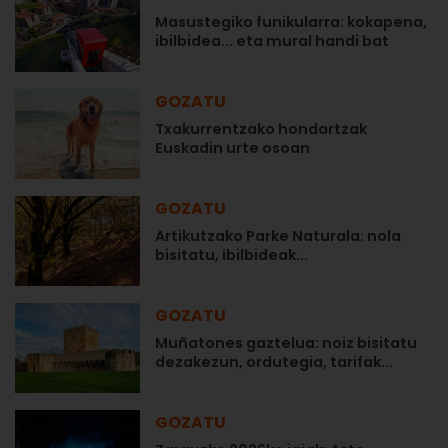
Masustegiko funikularra: kokapena,
ibilbidea... eta mural handi bat
GOZATU
Txakurrentzako hondartzak
Euskadin urte osoan
GOZATU
Artikutzako Parke Naturala: nola
bisitatu, ibilbideak...
GOZATU
Muñatones gaztelua: noiz bisitatu
dezakezun, ordutegia, tarifak...
GOZATU