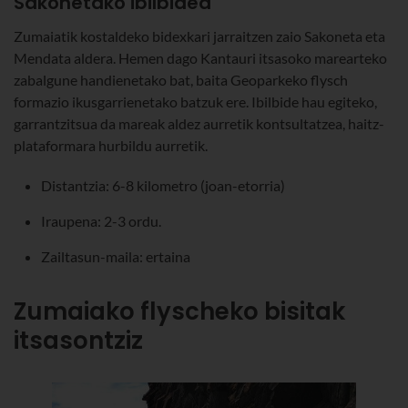
Sakonetako ibilbidea
Zumaiatik kostaldeko bidexkari jarraitzen zaio Sakoneta eta
Mendata aldera. Hemen dago Kantauri itsasoko marearteko
zabalgune handienetako bat, baita Geoparkeko flysch
formazio ikusgarrienetako batzuk ere. Ibilbide hau egiteko,
garrantzitsua da mareak aldez aurretik kontsultatzea, haitz-
plataformara hurbildu aurretik.
Distantzia: 6-8 kilometro (joan-etorria)
Iraupena: 2-3 ordu.
Zailtasun-maila: ertaina
Zumaiako flyscheko bisitak
itsasontziz