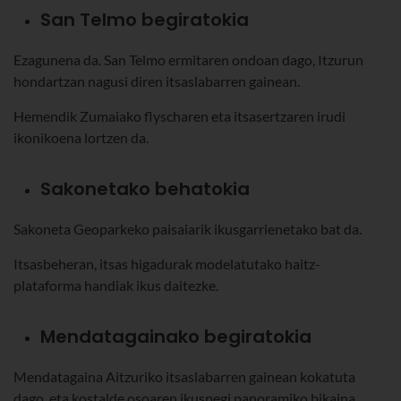
San Telmo begiratokia
Ezagunena da. San Telmo ermitaren ondoan dago, Itzurun
hondartzan nagusi diren itsaslabarren gainean.
Hemendik Zumaiako flyscharen eta itsasertzaren irudi
ikonikoena lortzen da.
Sakonetako behatokia
Sakoneta Geoparkeko paisaiarik ikusgarrienetako bat da.
Itsasbeheran, itsas higadurak modelatutako haitz-
plataforma handiak ikus daitezke.
Mendatagainako begiratokia
Mendatagaina Aitzuriko itsaslabarren gainean kokatuta
dago, eta kostalde osoaren ikuspegi panoramiko bikaina