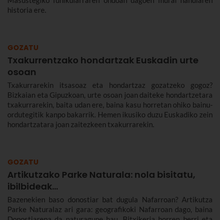
historia ere.
GOZATU
Txakurrentzako hondartzak Euskadin urte
osoan
Txakurrarekin itsasoaz eta hondartzaz gozatzeko gogoz?
Bizkaian eta Gipuzkoan, urte osoan joan daiteke hondartzetara
txakurrarekin, baita udan ere, baina kasu horretan ohiko bainu-
ordutegitik kanpo bakarrik. Hemen ikusiko duzu Euskadiko zein
hondartzatara joan zaitezkeen txakurrarekin.
GOZATU
Artikutzako Parke Naturala: nola bisitatu,
ibilbideak...
Bazenekien baso donostiar bat dugula Nafarroan? Artikutza
Parke Naturalaz ari gara: geografikoki Nafarroan dago, baina
Donostiarena da naturagune hau. Bitxikeria horren berri eta