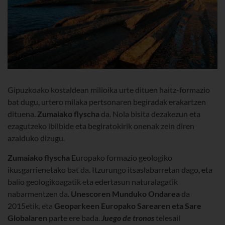
Gipuzkoako kostaldean milioika urte dituen haitz-formazio
bat dugu, urtero milaka pertsonaren begiradak erakartzen
dituena.
Zumaiako flyscha
da. Nola bisita dezakezun eta
ezagutzeko ibilbide eta begiratokirik onenak zein diren
azalduko dizugu.
Zumaiako flyscha
Europako formazio geologiko
ikusgarrienetako bat da. Itzurungo itsaslabarretan dago, eta
balio geologikoagatik eta edertasun naturalagatik
nabarmentzen da.
Unescoren Munduko Ondarea
da
2015etik, eta
Geoparkeen Europako Sarearen eta Sare
Globalaren
parte ere bada.
Juego de tronos
telesail