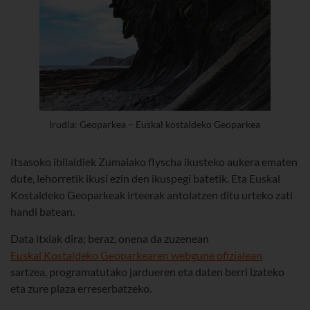
Irudia: Geoparkea – Euskal kostaldeko Geoparkea
Itsasoko ibilaldiek Zumaiako flyscha ikusteko aukera ematen
dute, lehorretik ikusi ezin den ikuspegi batetik. Eta Euskal
Kostaldeko Geoparkeak irteerak antolatzen ditu urteko zati
handi batean.
Data itxiak dira; beraz, onena da zuzenean
Euskal Kostaldeko Geoparkearen webgune ofizialean
sartzea, programatutako jardueren eta daten berri izateko
eta zure plaza erreserbatzeko.