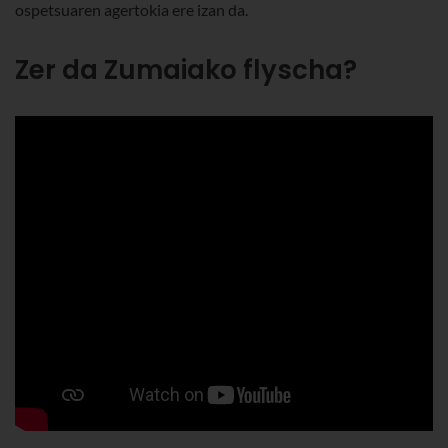
ospetsuaren agertokia ere izan da.
Zer da Zumaiako flyscha?