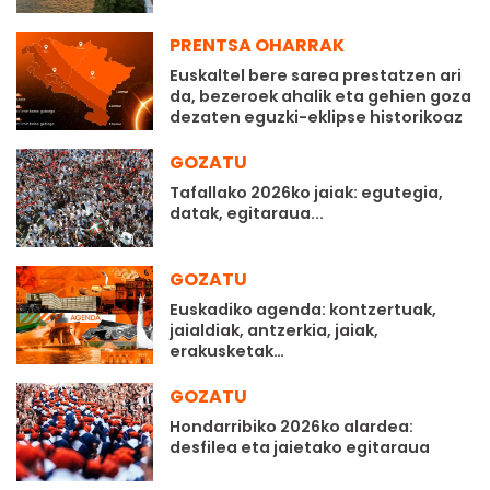
PRENTSA OHARRAK
Euskaltel bere sarea prestatzen ari
da, bezeroek ahalik eta gehien goza
dezaten eguzki-eklipse historikoaz
GOZATU
Tafallako 2026ko jaiak: egutegia,
datak, egitaraua...
GOZATU
Euskadiko agenda: kontzertuak,
jaialdiak, antzerkia, jaiak,
erakusketak…
GOZATU
Hondarribiko 2026ko alardea:
desfilea eta jaietako egitaraua