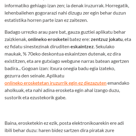
informatiko gehiago izan zen; ia denak iruzurrak. Horregatik,
lehenbailehen gogorarazi nahi dizugu zer egin behar duzun
estatistika horren parte izan ez zaitezen.
Badago urrezko arau pare bat, gauza guztiei aplikatu behar
zaizkienak,
onlineko erosketei
batez ere:
zentzuz jokatu
, eta
ez fidatu sinestezinak diruditen
eskaintzez
. Sekulako
maukak, % 70eko deskontua eskaintzen dutenak, ez dira
existitzen, eta are gutxiago webgune narras batean agertzen
badira... Gogoan izan: itxura onegia badu egia izateko,
gezurra den seinale. Aplikatu
onlineko erosketetan iruzurrik egin ez diezazuten
emandako
aholkuak, eta nahi adina erosketa egin ahal izango duzu,
sustorik eta ezustekorik gabe.
Baina, erosketekin ez ezik, posta elektronikoarekin ere adi
ibili behar duzu: haren bidez sartzen dira piratak zure