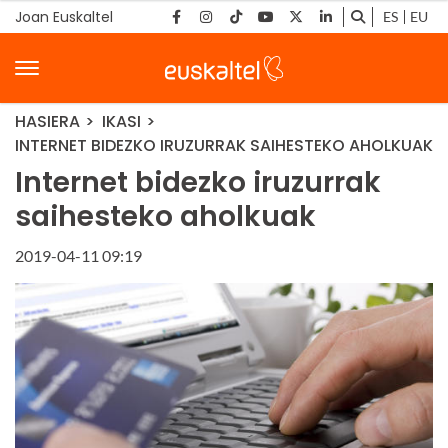
Joan Euskaltel
ES
EU
HASIERA
IKASI
INTERNET BIDEZKO IRUZURRAK SAIHESTEKO AHOLKUAK
Internet bidezko iruzurrak
saihesteko aholkuak
2019-04-11 09:19