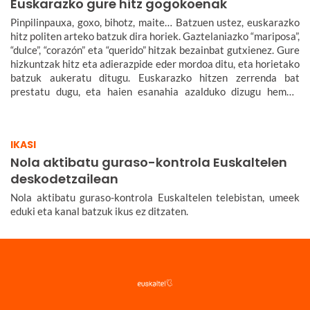
Euskarazko gure hitz gogokoenak
Pinpilinpauxa, goxo, bihotz, maite… Batzuen ustez, euskarazko
hitz politen arteko batzuk dira horiek. Gaztelaniazko “mariposa”,
“dulce”, “corazón” eta “querido” hitzak bezainbat gutxienez. Gure
hizkuntzak hitz eta adierazpide eder mordoa ditu, eta horietako
batzuk aukeratu ditugu. Euskarazko hitzen zerrenda bat
prestatu dugu, eta haien esanahia azalduko dizugu hemen.
Euskarazko hitz politak, maitekorrak, bitxiak, oinarrizkoak…
ere bildu ditugu, euskarazko hiztegia zabaltzen lagundu
diezazuten.
IKASI
Nola aktibatu guraso-kontrola Euskaltelen
deskodetzailean
Nola aktibatu guraso-kontrola Euskaltelen telebistan, umeek
eduki eta kanal batzuk ikus ez ditzaten.