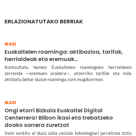
ERLAZIONATUTAKO BERRIAK
IKASI
Euskaltelen roaminga: aktibazioa, tarifak,
herrialdeak eta eremuak…
Kontsultatu hemen Euskaltelen roamingeko herrialdeen
zerrenda —eremuen arabera—, atzerriko tarifak eta nola
aktibatu behar duzun roaminga zure mugikorrean.
IKASI
Ongi etorri Bizkaia Euskaltel Digital
Centerrera! Bilbon ikasi eta trebatzeko
doako sarrera zuretzat
Inoiz sentitu al duzu zaila zaizula teknologiari jarraitzea ziztu