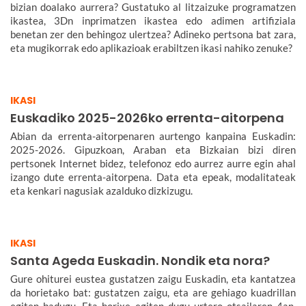
bizian doalako aurrera? Gustatuko al litzaizuke programatzen
ikastea, 3Dn inprimatzen ikastea edo adimen artifiziala
benetan zer den behingoz ulertzea? Adineko pertsona bat zara,
eta mugikorrak edo aplikazioak erabiltzen ikasi nahiko zenuke?
IKASI
Euskadiko 2025-2026ko errenta-aitorpena
Abian da errenta-aitorpenaren aurtengo kanpaina Euskadin:
2025-2026. Gipuzkoan, Araban eta Bizkaian bizi diren
pertsonek Internet bidez, telefonoz edo aurrez aurre egin ahal
izango dute errenta-aitorpena. Data eta epeak, modalitateak
eta kenkari nagusiak azalduko dizkizugu.
IKASI
Santa Ageda Euskadin. Nondik eta nora?
Gure ohiturei eustea gustatzen zaigu Euskadin, eta kantatzea
da horietako bat: gustatzen zaigu, eta are gehiago kuadrillan