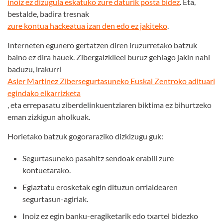
inoiz ez dizugula eskatuko zure daturik posta bidez
. Eta,
bestalde, badira tresnak
zure kontua hackeatua izan den edo ez jakiteko
.
Interneten egunero gertatzen diren iruzurretako batzuk
baino ez dira hauek. Zibergaizkileei buruz gehiago jakin nahi
baduzu, irakurri
Asier Martínez Zibersegurtasuneko Euskal Zentroko adituari
egindako elkarrizketa
, eta errepasatu ziberdelinkuentziaren biktima ez bihurtzeko
eman zizkigun aholkuak.
Horietako batzuk gogoraraziko dizkizugu guk:
Segurtasuneko pasahitz sendoak erabili zure
kontuetarako.
Egiaztatu erosketak egin dituzun orrialdearen
segurtasun-agiriak.
Inoiz ez egin banku-eragiketarik edo txartel bidezko