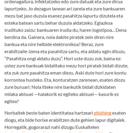
ordenagailura, infektatzeko edo zure datuak eta zure dirua
lapurtzeko. Jo dezagun lanean ari zarela eta zure bankuaren
mezu bat jaso duzula esanez pasahitza lapurtu dizutela eta
esteka batean sartu behar duzula aldatzeko. Egiazkoa
irudituko zaizu: bankuaren irudia du, haren logotipoa... Dena
berdina da. Gainera, nola dakite piratek zein diren nire
bankua eta nire helbide elektronikoa? Beraz, zure
erabiltzaile-izena eta pasahitza sartu, eta aldatu egin dituzu.
“Pasahitza ongi aldatu duzu”. Hori uste duzu zuk, baina ez:
ustez zure bankuak bidalitako mezu hori piratek bidali dizute,
eta zuk zure pasahitza eman diezu. Aski dute hori zure kontu
korrontea husteko. Eta, konturatzen zarenean, esaten diozu
zure buruari: Nola liteke nire bankutik bidali dizkidaten
milaka abisuei —halakorik ez egiteko abisuei— kasurik ez
egitea?
Norbaitek beste baten identitatea hartzeari
phishing
esaten
diogu, eta bide horixe erabiltzen dute gehien lapur digitalek.
Horregatik, gogorarazi nahi dizugu Euskaltelen