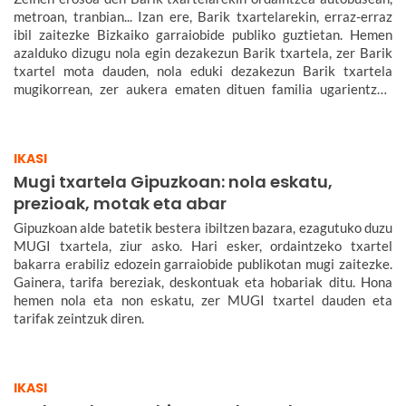
metroan, tranbian... Izan ere, Barik txartelarekin, erraz-erraz
ibil zaitezke Bizkaiko garraiobide publiko guztietan. Hemen
azalduko dizugu nola egin dezakezun Barik txartela, zer Barik
txartel mota dauden, nola eduki dezakezun Barik txartela
mugikorrean, zer aukera ematen dituen familia ugarientzat,
zenbat balio duen, zer tarifa dauden eta askoz gehiago.
IKASI
Mugi txartela Gipuzkoan: nola eskatu,
prezioak, motak eta abar
Gipuzkoan alde batetik bestera ibiltzen bazara, ezagutuko duzu
MUGI txartela, ziur asko. Hari esker, ordaintzeko txartel
bakarra erabiliz edozein garraiobide publikotan mugi zaitezke.
Gainera, tarifa bereziak, deskontuak eta hobariak ditu. Hona
hemen nola eta non eskatu, zer MUGI txartel dauden eta
tarifak zeintzuk diren.
IKASI