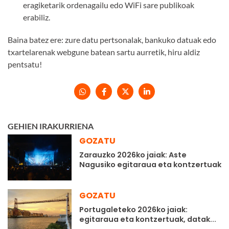
eragiketarik ordenagailu edo WiFi sare publikoak
erabiliz.
Baina batez ere: zure datu pertsonalak, bankuko datuak edo
txartelarenak webgune batean sartu aurretik, hiru aldiz
pentsatu!
GEHIEN IRAKURRIENA
GOZATU
Zarauzko 2026ko jaiak: Aste
Nagusiko egitaraua eta kontzertuak
GOZATU
Portugaleteko 2026ko jaiak:
egitaraua eta kontzertuak, datak...