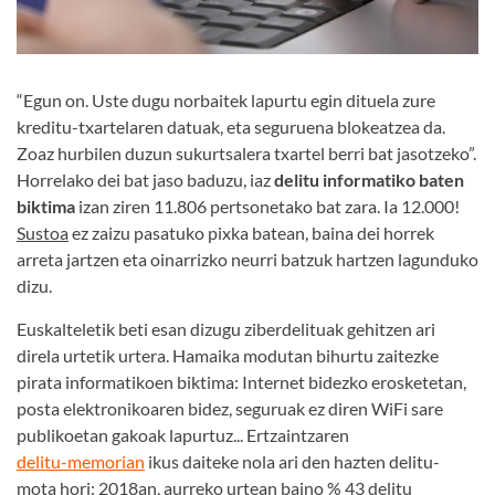
“Egun on. Uste dugu norbaitek lapurtu egin dituela zure
kreditu-txartelaren datuak, eta seguruena blokeatzea da.
Zoaz hurbilen duzun sukurtsalera txartel berri bat jasotzeko”.
Horrelako dei bat jaso baduzu, iaz
delitu informatiko baten
biktima
izan ziren 11.806 pertsonetako bat zara. Ia 12.000!
Sustoa
ez zaizu pasatuko pixka batean, baina dei horrek
arreta jartzen eta oinarrizko neurri batzuk hartzen lagunduko
dizu.
Euskalteletik beti esan dizugu ziberdelituak gehitzen ari
direla urtetik urtera. Hamaika modutan bihurtu zaitezke
pirata informatikoen biktima: Internet bidezko erosketetan,
posta elektronikoaren bidez, seguruak ez diren WiFi sare
publikoetan gakoak lapurtuz... Ertzaintzaren
delitu-memorian
ikus daiteke nola ari den hazten delitu-
mota hori: 2018an, aurreko urtean baino % 43 delitu