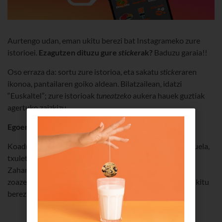
Aurtengo udan, eman ukitu berezi bat Instagrameko zure
istorioei.
Ezagutzen dituzu gure
sticker
ak?
Baduzu garaia!!
Oso erraza da: sortu zure istorioa, eta sakatu
sticker
aren
ikonoa, pantailaren goiko aldean. Bilatzailean, idatzi
“Euskaltel”; zure istorioak
tuneatzeko
aukera hauek guztiak
agertuko zaizkizu.
Egoera bakoitzerako
sticker
bat
Koadrilarekin sagardotegira joan eta txotx bat egin duzuela,
txuleta eder bat jan bitartean? Egin istorio bat. Alde
Zaharrean pintxo batzuk jan eta pote batzuk hartzera
zoazela? Igo Instagramera. Eta ez ahaztu istorioei gure ukitu
berezia ematea,
sticker
hauekin.