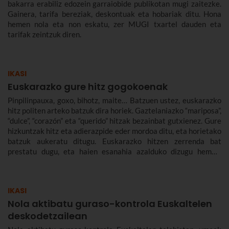
bakarra erabiliz edozein garraiobide publikotan mugi zaitezke.
Gainera, tarifa bereziak, deskontuak eta hobariak ditu. Hona
hemen nola eta non eskatu, zer MUGI txartel dauden eta
tarifak zeintzuk diren.
IKASI
Euskarazko gure hitz gogokoenak
Pinpilinpauxa, goxo, bihotz, maite… Batzuen ustez, euskarazko
hitz politen arteko batzuk dira horiek. Gaztelaniazko “mariposa”,
“dulce”, “corazón” eta “querido” hitzak bezainbat gutxienez. Gure
hizkuntzak hitz eta adierazpide eder mordoa ditu, eta horietako
batzuk aukeratu ditugu. Euskarazko hitzen zerrenda bat
prestatu dugu, eta haien esanahia azalduko dizugu hemen.
Euskarazko hitz politak, maitekorrak, bitxiak, oinarrizkoak…
ere bildu ditugu, euskarazko hiztegia zabaltzen lagundu
diezazuten.
IKASI
Nola aktibatu guraso-kontrola Euskaltelen
deskodetzailean