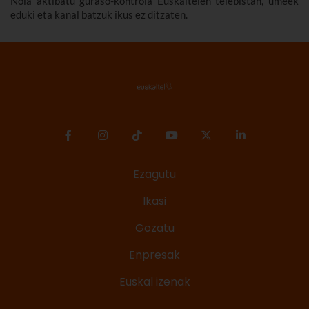
Nola aktibatu guraso-kontrola Euskaltelen telebistan, umeek
eduki eta kanal batzuk ikus ez ditzaten.
Ezagutu
Ikasi
Gozatu
Enpresak
Euskal izenak