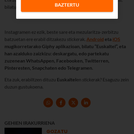
BAZTERTU
bilatu gure txapela Euskaltelen
sticker
en artean.😉.
Instagramen ez ezik, beste sare eta mezularitza-zerbitzu
batzuetan ere erabil ditzakezu
sticker
ak.
Android
eta
iOS
mugikorretarako Giphy aplikazioan, bilatu “Euskaltel”, eta
han azalduko zaizkizu: deskargatu, edo partekatu
zuzenean WhatsAppen, Facebooken, Twitterren,
Pinteresten, Snapchaten edo Telegramen
.
Eta zuk, erabiltzen dituzu
Euskaltel
en
sticker
ak? Esaguzu zein
duzun gustukoena.
GEHIEN IRAKURRIENA
GOZATU