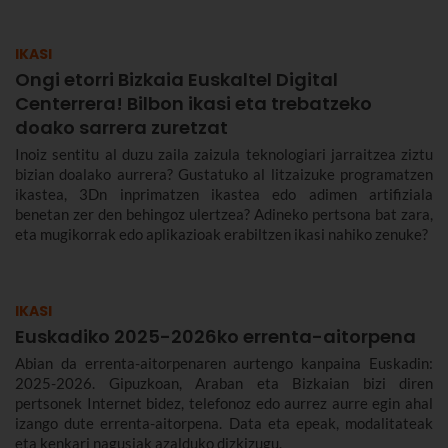
IKASI
Ongi etorri Bizkaia Euskaltel Digital
Centerrera! Bilbon ikasi eta trebatzeko
doako sarrera zuretzat
Inoiz sentitu al duzu zaila zaizula teknologiari jarraitzea ziztu
bizian doalako aurrera? Gustatuko al litzaizuke programatzen
ikastea, 3Dn inprimatzen ikastea edo adimen artifiziala
benetan zer den behingoz ulertzea? Adineko pertsona bat zara,
eta mugikorrak edo aplikazioak erabiltzen ikasi nahiko zenuke?
IKASI
Euskadiko 2025-2026ko errenta-aitorpena
Abian da errenta-aitorpenaren aurtengo kanpaina Euskadin:
2025-2026. Gipuzkoan, Araban eta Bizkaian bizi diren
pertsonek Internet bidez, telefonoz edo aurrez aurre egin ahal
izango dute errenta-aitorpena. Data eta epeak, modalitateak
eta kenkari nagusiak azalduko dizkizugu.