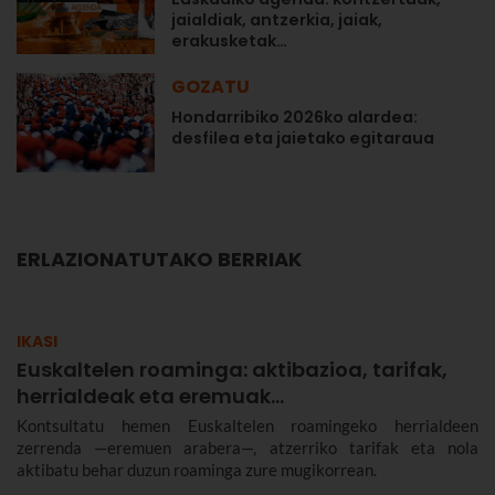
jaialdiak, antzerkia, jaiak,
erakusketak…
GOZATU
Hondarribiko 2026ko alardea:
desfilea eta jaietako egitaraua
ERLAZIONATUTAKO BERRIAK
IKASI
Euskaltelen roaminga: aktibazioa, tarifak,
herrialdeak eta eremuak…
Kontsultatu hemen Euskaltelen roamingeko herrialdeen
zerrenda —eremuen arabera—, atzerriko tarifak eta nola
aktibatu behar duzun roaminga zure mugikorrean.