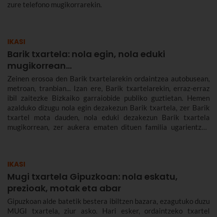
zure telefono mugikorrarekin.
IKASI
Barik txartela: nola egin, nola eduki
mugikorrean...
Zeinen erosoa den Barik txartelarekin ordaintzea autobusean,
metroan, tranbian... Izan ere, Barik txartelarekin, erraz-erraz
ibil zaitezke Bizkaiko garraiobide publiko guztietan. Hemen
azalduko dizugu nola egin dezakezun Barik txartela, zer Barik
txartel mota dauden, nola eduki dezakezun Barik txartela
mugikorrean, zer aukera ematen dituen familia ugarientzat,
zenbat balio duen, zer tarifa dauden eta askoz gehiago.
IKASI
Mugi txartela Gipuzkoan: nola eskatu,
prezioak, motak eta abar
Gipuzkoan alde batetik bestera ibiltzen bazara, ezagutuko duzu
MUGI txartela, ziur asko. Hari esker, ordaintzeko txartel