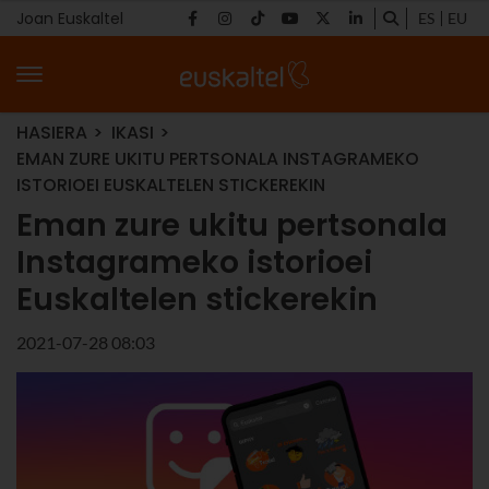
Joan Euskaltel
ES
EU
HASIERA
IKASI
EMAN ZURE UKITU PERTSONALA INSTAGRAMEKO
ISTORIOEI EUSKALTELEN STICKEREKIN
Eman zure ukitu pertsonala
Instagrameko istorioei
Euskaltelen stickerekin
2021-07-28 08:03