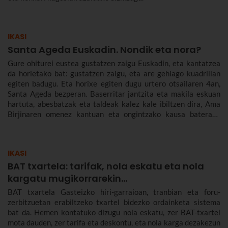
IKASI
Santa Ageda Euskadin. Nondik eta nora?
Gure ohiturei eustea gustatzen zaigu Euskadin, eta kantatzea
da horietako bat: gustatzen zaigu, eta are gehiago kuadrillan
egiten badugu. Eta horixe egiten dugu urtero otsailaren 4an,
Santa Ageda bezperan. Baserritar jantzita eta makila eskuan
hartuta, abesbatzak eta taldeak kalez kale ibiltzen dira, Ama
Birjinaren omenez kantuan eta ongintzako kausa baterako
dirua biltzen. Santa Agedaren historia kontatuko dizugu hemen,
nola ospatzen den Bilbon eta Euskadiko beste herri batzuetan,
ez dezazun Santa Ageda bezperan huts egin.
IKASI
BAT txartela: tarifak, nola eskatu eta nola
kargatu mugikorrarekin...
BAT txartela Gasteizko hiri-garraioan, tranbian eta foru-
zerbitzuetan erabiltzeko txartel bidezko ordainketa sistema
bat da. Hemen kontatuko dizugu nola eskatu, zer BAT-txartel
mota dauden, zer tarifa eta deskontu, eta nola karga dezakezun