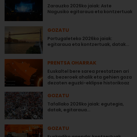
Zarauzko 2026ko jaiak: Aste
Nagusiko egitaraua eta kontzertuak
GOZATU
Portugaleteko 2026ko jaiak:
egitaraua eta kontzertuak, datak...
PRENTSA OHARRAK
Euskaltel bere sarea prestatzen ari
da, bezeroek ahalik eta gehien goza
dezaten eguzki-eklipse historikoaz
GOZATU
Tafallako 2026ko jaiak: egutegia,
datak, egitaraua...
GOZATU
Euskadiko agenda: kontzertuak,