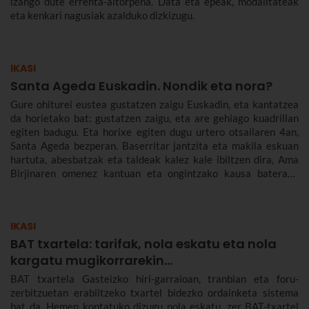
izango dute errenta-aitorpena. Data eta epeak, modalitateak
eta kenkari nagusiak azalduko dizkizugu.
IKASI
Santa Ageda Euskadin. Nondik eta nora?
Gure ohiturei eustea gustatzen zaigu Euskadin, eta kantatzea
da horietako bat: gustatzen zaigu, eta are gehiago kuadrillan
egiten badugu. Eta horixe egiten dugu urtero otsailaren 4an,
Santa Ageda bezperan. Baserritar jantzita eta makila eskuan
hartuta, abesbatzak eta taldeak kalez kale ibiltzen dira, Ama
Birjinaren omenez kantuan eta ongintzako kausa baterako
dirua biltzen. Santa Agedaren historia kontatuko dizugu hemen,
nola ospatzen den Bilbon eta Euskadiko beste herri batzuetan,
ez dezazun Santa Ageda bezperan huts egin.
IKASI
BAT txartela: tarifak, nola eskatu eta nola
kargatu mugikorrarekin...
BAT txartela Gasteizko hiri-garraioan, tranbian eta foru-
zerbitzuetan erabiltzeko txartel bidezko ordainketa sistema
bat da. Hemen kontatuko dizugu nola eskatu, zer BAT-txartel