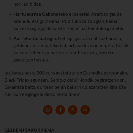
hori, adibidez.
Hartu aurrea Gabonetako erosketei
. Azaroan gaude
oraindik, eta goiz samar irudituko zaizu agian, baina
aurreztu egingo duzu, eta "zama" bat kenduko gainetik.
Aurrekontu bat egin
. Gehiegi gastatu nahi ez baduzu,
gehienezko zenbateko bat jartzea duzu onena, eta, hortik
aurrera, lehentasunak ezartzea. Erraza da, izan ere,
gastatzen hastea...
Iaz, batez beste 200 euro gastatu ziren Euskadin, pertsonako,
Black Friday egunean. Gehitxo dela? Nondik begiratzen den...
Eskaintza batzuk urtean behin bakarrik plazaratzen dira. Eta
zuk, aurre egingo al diozu tentaldiari?
GEHIEN IRAKURRIENA