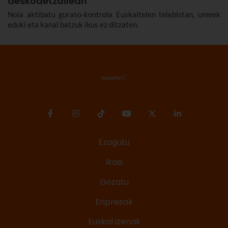
deskodetzailean
Nola aktibatu guraso-kontrola Euskaltelen telebistan, umeek
eduki eta kanal batzuk ikus ez ditzaten.
Ezagutu
Ikasi
Gozatu
Enpresak
Euskal izenak