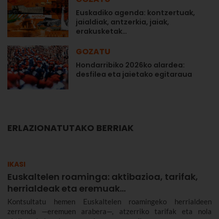
Euskadiko agenda: kontzertuak,
jaialdiak, antzerkia, jaiak,
erakusketak…
GOZATU
Hondarribiko 2026ko alardea:
desfilea eta jaietako egitaraua
ERLAZIONATUTAKO BERRIAK
IKASI
Euskaltelen roaminga: aktibazioa, tarifak,
herrialdeak eta eremuak…
Kontsultatu hemen Euskaltelen roamingeko herrialdeen
zerrenda —eremuen arabera—, atzerriko tarifak eta nola