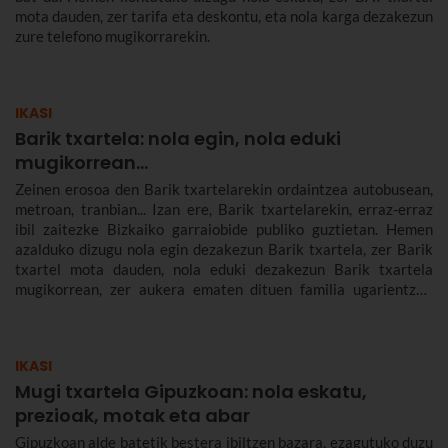
mota dauden, zer tarifa eta deskontu, eta nola karga dezakezun
zure telefono mugikorrarekin.
IKASI
Barik txartela: nola egin, nola eduki
mugikorrean...
Zeinen erosoa den Barik txartelarekin ordaintzea autobusean,
metroan, tranbian... Izan ere, Barik txartelarekin, erraz-erraz
ibil zaitezke Bizkaiko garraiobide publiko guztietan. Hemen
azalduko dizugu nola egin dezakezun Barik txartela, zer Barik
txartel mota dauden, nola eduki dezakezun Barik txartela
mugikorrean, zer aukera ematen dituen familia ugarientzat,
zenbat balio duen, zer tarifa dauden eta askoz gehiago.
IKASI
Mugi txartela Gipuzkoan: nola eskatu,
prezioak, motak eta abar
Gipuzkoan alde batetik bestera ibiltzen bazara, ezagutuko duzu