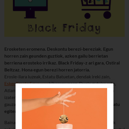
Erosketen eromena. Deskontu berezi-bereziak.
Egun
horren zain geunden guztiok, azken gailu berrietan
berriena erosteko irrikaz. Black Friday-z ari gara, Ostiral
Beltzaz. Hona egun berezi horren jatorria.
Erosle-ilara luzeak, Estatu Batuetan, dendak ireki zain,
Esker Emate Egunaren
biharamunean. Duela gutxira arte,
Atlantikoaren beste aldean zer gertatzen zen begiratzea
izaten den Black Friday-a euskal herritarrentzat, baina
gauzak aldatu egin dira azken urteotan.
Hemen ere ospatu
egiten da orain Ostiral Beltza!
Baina,
zer dela eta deitzen zaio Black Friday?
Bertsiorik