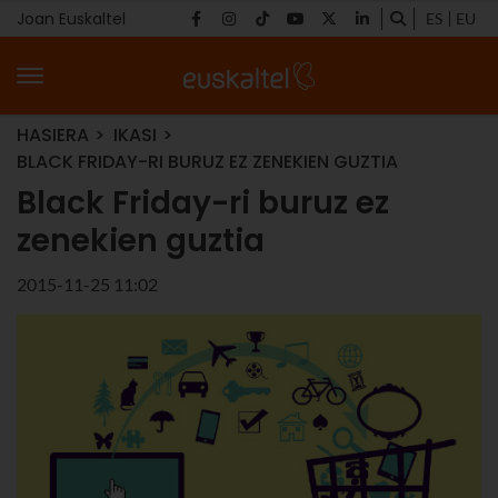
Joan Euskaltel
ES
EU
HASIERA
IKASI
BLACK FRIDAY-RI BURUZ EZ ZENEKIEN GUZTIA
Black Friday-ri buruz ez
zenekien guztia
2015-11-25 11:02