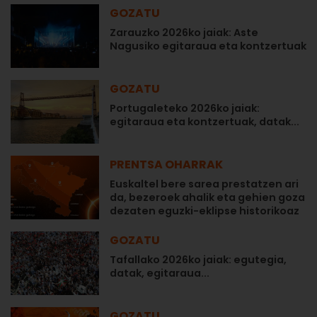
GOZATU
Zarauzko 2026ko jaiak: Aste
Nagusiko egitaraua eta kontzertuak
GOZATU
Portugaleteko 2026ko jaiak:
egitaraua eta kontzertuak, datak...
PRENTSA OHARRAK
Euskaltel bere sarea prestatzen ari
da, bezeroek ahalik eta gehien goza
dezaten eguzki-eklipse historikoaz
GOZATU
Tafallako 2026ko jaiak: egutegia,
datak, egitaraua...
GOZATU