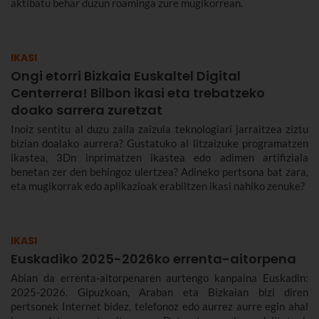
aktibatu behar duzun roaminga zure mugikorrean.
IKASI
Ongi etorri Bizkaia Euskaltel Digital
Centerrera! Bilbon ikasi eta trebatzeko
doako sarrera zuretzat
Inoiz sentitu al duzu zaila zaizula teknologiari jarraitzea ziztu
bizian doalako aurrera? Gustatuko al litzaizuke programatzen
ikastea, 3Dn inprimatzen ikastea edo adimen artifiziala
benetan zer den behingoz ulertzea? Adineko pertsona bat zara,
eta mugikorrak edo aplikazioak erabiltzen ikasi nahiko zenuke?
IKASI
Euskadiko 2025-2026ko errenta-aitorpena
Abian da errenta-aitorpenaren aurtengo kanpaina Euskadin:
2025-2026. Gipuzkoan, Araban eta Bizkaian bizi diren
pertsonek Internet bidez, telefonoz edo aurrez aurre egin ahal