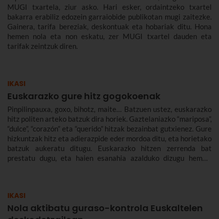
MUGI txartela, ziur asko. Hari esker, ordaintzeko txartel
bakarra erabiliz edozein garraiobide publikotan mugi zaitezke.
Gainera, tarifa bereziak, deskontuak eta hobariak ditu. Hona
hemen nola eta non eskatu, zer MUGI txartel dauden eta
tarifak zeintzuk diren.
IKASI
Euskarazko gure hitz gogokoenak
Pinpilinpauxa, goxo, bihotz, maite… Batzuen ustez, euskarazko
hitz politen arteko batzuk dira horiek. Gaztelaniazko “mariposa”,
“dulce”, “corazón” eta “querido” hitzak bezainbat gutxienez. Gure
hizkuntzak hitz eta adierazpide eder mordoa ditu, eta horietako
batzuk aukeratu ditugu. Euskarazko hitzen zerrenda bat
prestatu dugu, eta haien esanahia azalduko dizugu hemen.
Euskarazko hitz politak, maitekorrak, bitxiak, oinarrizkoak…
ere bildu ditugu, euskarazko hiztegia zabaltzen lagundu
diezazuten.
IKASI
Nola aktibatu guraso-kontrola Euskaltelen