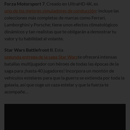
Forza Motorsport 7
. Creado en UltraHD 4K, es
uno de los mejores simuladores de conducción
: incluye las
colecciones más completas de marcas como Ferrari,
Lamborghini y Porsche; tiene unos efectos climatológicos
dinámicos y tan realistas que te obligarán a demostrar tu
valor y tu habilidad al volante.
Star Wars Battlefront II
. Esta
segunda entrega de la saga Star Wars
te ofrecerá intensas
batallas multijugador con héroes de todas las épocas de la
saga para ¡hasta 40 jugadores! Incorpora un montón de
vehículos estelares para que la guerra se extienda por toda la
galaxia, así que coge un caza estelar y que la fuerza te
acompañe…