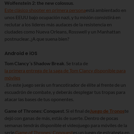
Wolfenstein 2: the new colossus
.
Este clásico shooter en primera persona
está ambientado en
unos EEUU bajo ocupación nazi, y tu misión consistirá en
reclutar a los líderes más audaces de la resistencia en
ciudades como Nueva Orleans, Rosswell y un Manhattan
postnuclear. ¿A que suena bien?
Android e iOS
Tom Clancy´s Shadow Break
. Se trata de
la primera entrega de la saga de Tom Clancy disponible para
móviles
. En este juego serás un francotirador de élite al frente de un
escuadrón de combate, y deberás desplegar tus tropas para
atacar las bases de tus oponentes.
Game of Thrones: Conquest
. Si el final de
Juego de Tronos
te
dejó con ganas de más, estás de suerte. Dentro de pocas
semanas tendrás disponible el videojuego para móviles de la
serie.
Game of Thrones: Conquest
es un juego de estrategia en