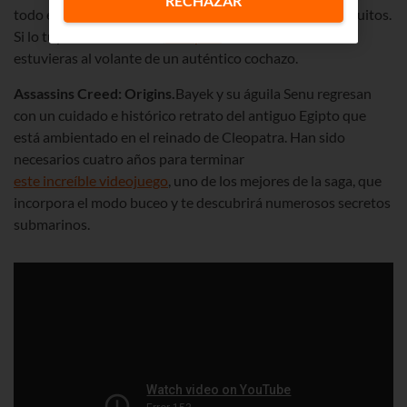
RECHAZAR
todo ello aderezado con 140 modelos de coche y 19 circuitos.
Si lo tuyo son los coches,
GT Sport
te hará vibrar como si
estuvieras al volante de un auténtico cochazo.
Assassins Creed: Origins.
Bayek y su águila Senu regresan
con un cuidado e histórico retrato del antiguo Egipto que
está ambientado en el reinado de Cleopatra. Han sido
necesarios cuatro años para terminar
este increíble videojuego
, uno de los mejores de la saga, que
incorpora el modo buceo y te descubrirá numerosos secretos
submarinos.