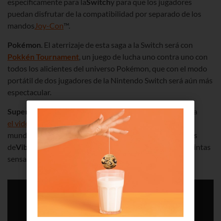
específicamente para la
Switch
y para que los jugadores
puedan disfrutar de la compatibilidad por separado de los
mandos
Joy-Con
™.
Pokémon
. El aterrizaje de esta saga a la Switch será con
Pokkén Tournament
, un juego de lucha uno contra uno con
todos los alicientes del universo Pokémon, que con el modo
portátil de dos jugadores de la Nintendo Switch será aún más
espectacular.
Super Mario Odyssey
. El 27 de octubre saldrá a la venta
el videojuego más espectacular de Mario
. Con nuevos
mundos, gráficos increíbles, y las nuevas funcionalidades
de
Vibración HD
de los mandos, con las que tendrás distintas
sensaciones físicas de forma híper realista.