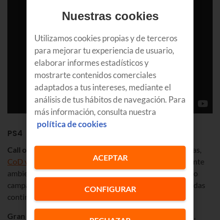
Nuestras cookies
Utilizamos cookies propias y de terceros
para mejorar tu experiencia de usuario,
elaborar informes estadísticos y
mostrarte contenidos comerciales
adaptados a tus intereses, mediante el
análisis de tus hábitos de navegación. Para
más información, consulta nuestra
política de cookies
PS4
Call of Duty WWII.
Después de varias entregas futuristas,
ACEPTAR
CoD vuelve a sus orígenes
y propone una acción trepidante
ambientada en la Segunda Guerra Mundial. Tendrá modo
campaña y un potente modo multijugador para que puedas
CONFIGURAR
continuar por la senda de los
e-sports
. Pura épica.
Gran Turismo Sport.
Realismo, autenticidad y velocidad,