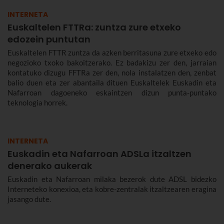
INTERNETA
Euskaltelen FTTRa: zuntza zure etxeko
edozein puntutan
Euskaltelen FTTR zuntza da azken berritasuna zure etxeko edo
negozioko txoko bakoitzerako. Ez badakizu zer den, jarraian
kontatuko dizugu FFTRa zer den, nola instalatzen den, zenbat
balio duen eta zer abantaila dituen Euskaltelek Euskadin eta
Nafarroan dagoeneko eskaintzen dizun punta-puntako
teknologia horrek.
INTERNETA
Euskadin eta Nafarroan ADSLa itzaltzen
denerako aukerak
Euskadin eta Nafarroan milaka bezerok dute ADSL bidezko
Interneteko konexioa, eta kobre-zentralak itzaltzearen eragina
jasango dute.