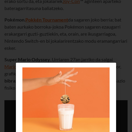
erako sortu da, eta jokalariek
Joy-Con
™ aginteen aparteko
bateragarritasuna baliatzeko.
Pokémon
.
Pokkén Tournament
da sagaren joko berria; bat
baten aurkako borroka-jokoa Pokémon sagaren ezaugarri
erakargarri guzti-guztiekin, eta, orain, are ikusgarriagoa,
Nintendo Switch-en bi jokalarirentzako modu eramangarriari
esker.
Super Mario Odyssey
. Urriaren 27an jarriko da salgai
Marioren bideo-joko ikusgarriena
. Mundu berriekin dator,
grafiko sinestezinekin, eta, gainera, aginteen
HD
bibrazioaren
funtzionalitate berriekin. Haiei esker, sentsazio
fisiko ezin errealagoak izango dituzu.