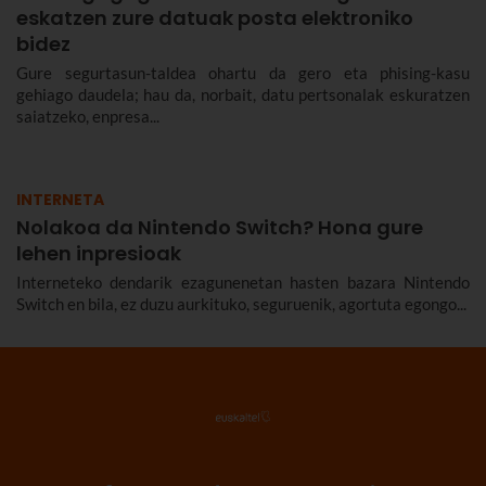
eskatzen zure datuak posta elektroniko
bidez
Gure segurtasun-taldea ohartu da gero eta phising-kasu
gehiago daudela; hau da, norbait, datu pertsonalak eskuratzen
saiatzeko, enpresa...
INTERNETA
Nolakoa da Nintendo Switch? Hona gure
lehen inpresioak
Interneteko dendarik ezagunenetan hasten bazara Nintendo
Switch en bila, ez duzu aurkituko, seguruenik, agortuta egongo...