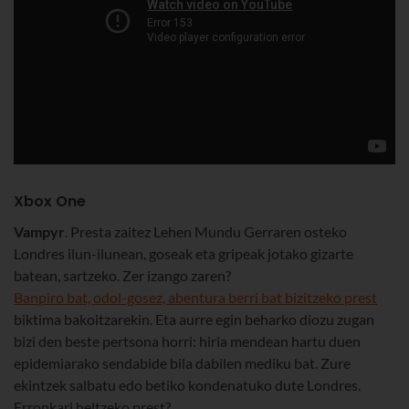
Xbox One
Vampyr
. Presta zaitez Lehen Mundu Gerraren osteko
Londres ilun-ilunean, goseak eta gripeak jotako gizarte
batean, sartzeko. Zer izango zaren?
Banpiro bat, odol-gosez, abentura berri bat bizitzeko prest
biktima bakoitzarekin. Eta aurre egin beharko diozu zugan
bizi den beste pertsona horri: hiria mendean hartu duen
epidemiarako sendabide bila dabilen mediku bat. Zure
ekintzek salbatu edo betiko kondenatuko dute Londres.
Erronkari heltzeko prest?