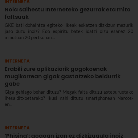
INTERNETA
Nola saihestu Interneteko gezurrak eta mito
faltsuak
GKE bati dohaintza egiteko likeak eskatzen dizkizun mezurik
jaso duzu inoiz? Edo espiritu batek idatzi dizu esanez 20
minutuan 20 pertsonari...
INTERNETA
Erabili zure aplikaziorik gogokoenak
mugikorrean gigak gastatzeko beldurrik
gabe
Giga gehiago behar dituzu? Megak falta dituzu asteburuetako
ihesalditxoetarako? Ikusi nahi dituzu smartphonean Narcos-
en...
INTERNETA
‘Phising’: gogoan izan ez dizkizugula inoiz