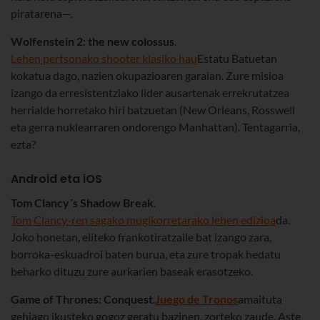
piratarena—.
Wolfenstein 2: the new colossus
.
Lehen pertsonako shooter klasiko hau
Estatu Batuetan
kokatua dago, nazien okupazioaren garaian. Zure misioa
izango da erresistentziako lider ausartenak errekrutatzea
herrialde horretako hiri batzuetan (New Orleans, Rosswell
eta gerra nuklearraren ondorengo Manhattan). Tentagarria,
ezta?
Android eta iOS
Tom Clancy´s Shadow Break
.
Tom Clancy-ren sagako mugikorretarako lehen edizioa
da.
Joko honetan, eliteko frankotiratzaile bat izango zara,
borroka-eskuadroi baten burua, eta zure tropak hedatu
beharko dituzu zure aurkarien baseak erasotzeko.
Game of Thrones: Conquest
.
Juego de Tronos
amaituta
gehiago ikusteko gogoz geratu bazinen, zorteko zaude. Aste