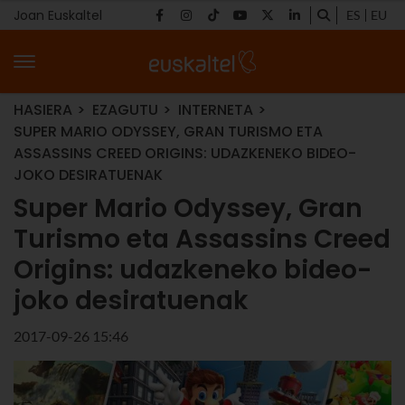
Joan Euskaltel
ES
EU
HASIERA
EZAGUTU
INTERNETA
SUPER MARIO ODYSSEY, GRAN TURISMO ETA
ASSASSINS CREED ORIGINS: UDAZKENEKO BIDEO-
JOKO DESIRATUENAK
Super Mario Odyssey, Gran
Turismo eta Assassins Creed
Origins: udazkeneko bideo-
joko desiratuenak
2017-09-26 15:46