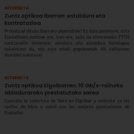
INTERNETA
Zuntz optikoa Ibarran: estaldura eta
kontratazioa
Probatu al dituzu Ibarrako piperminak? Ez dute parekorik; ezta
Euskaltelen zuntzak ere. Izan ere, zaila da etxerainoko FTTH
zuntzarekin lehiatzea; abiadura eta estaldura handiagoa
eskaintzen du, eta zure eduki gogokoenak 4K kalitatean
ikusteko aukera.nn
INTERNETA
Zuntz optikoa Elgoibarren: 10 Gb/s-rainoko
abiadurarako prestatutako sarea
Consulta la cobertura de fibra en Elgoibar y contrata ya las
tarifas de fibra y móvil con las mejores prestaciones de
Euskaltel.