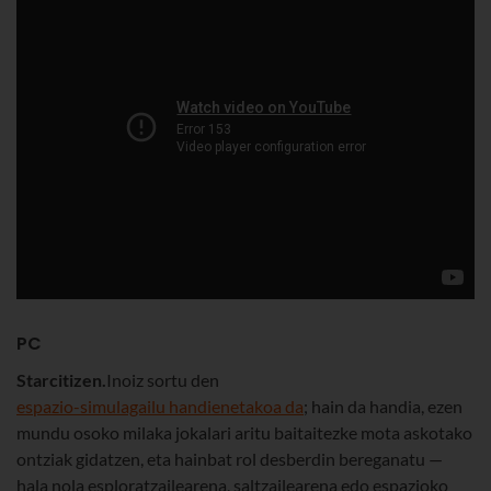
PC
Starcitizen.
Inoiz sortu den
espazio-simulagailu handienetakoa da
; hain da handia, ezen
mundu osoko milaka jokalari aritu baitaitezke mota askotako
ontziak gidatzen, eta hainbat rol desberdin bereganatu —
hala nola esploratzailearena, saltzailearena edo espazioko