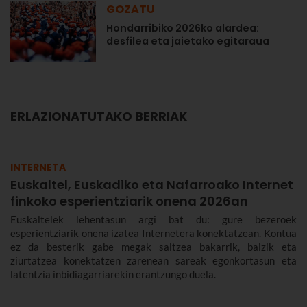
GOZATU
Hondarribiko 2026ko alardea:
desfilea eta jaietako egitaraua
ERLAZIONATUTAKO BERRIAK
INTERNETA
Euskaltel, Euskadiko eta Nafarroako Internet
finkoko esperientziarik onena 2026an
Euskaltelek lehentasun argi bat du: gure bezeroek
esperientziarik onena izatea Internetera konektatzean. Kontua
ez da besterik gabe megak saltzea bakarrik, baizik eta
ziurtatzea konektatzen zarenean sareak egonkortasun eta
latentzia inbidiagarriarekin erantzungo duela.