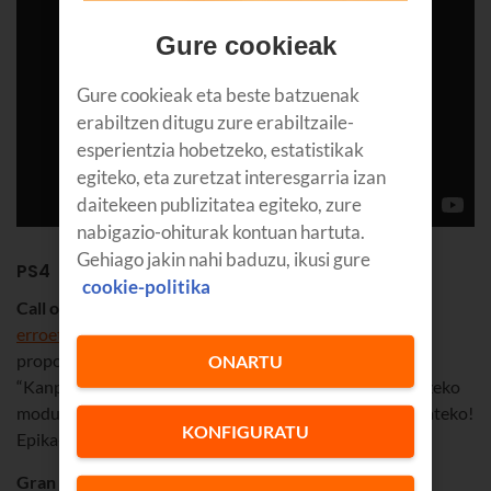
Gure cookieak
Gure cookieak eta beste batzuenak
erabiltzen ditugu zure erabiltzaile-
esperientzia hobetzeko, estatistikak
egiteko, eta zuretzat interesgarria izan
daitekeen publizitatea egiteko, zure
nabigazio-ohiturak kontuan hartuta.
Gehiago jakin nahi baduzu, ikusi gure
PS4
cookie-politika
Call of Duty WWII.
Zenbait saio futuristaren ondoren,
erroetara itzuli da CoD
, eta ekintza-joko bizi-bizi bat
proposatzen digu, Bigarren Mundu Gerran girotua.
ONARTU
“Kanpaina” modua du eta jokalari askorekin batera aritzeko
modu sendo bat,
kirol elektriko
en ildotik jarraitu ahal izateko!
KONFIGURATU
Epika-dosi erraldoia.
Gran Turismo Sport.
Errealismoa, benetakotasuna eta