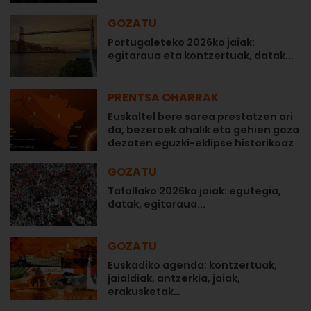
GOZATU
Portugaleteko 2026ko jaiak:
egitaraua eta kontzertuak, datak...
PRENTSA OHARRAK
Euskaltel bere sarea prestatzen ari
da, bezeroek ahalik eta gehien goza
dezaten eguzki-eklipse historikoaz
GOZATU
Tafallako 2026ko jaiak: egutegia,
datak, egitaraua...
GOZATU
Euskadiko agenda: kontzertuak,
jaialdiak, antzerkia, jaiak,
erakusketak…