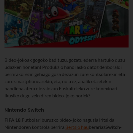
Bideo-jokoak gogoko badituzu, gozatu ederra hartuko duzu
udazken honetan! Produkzio handi asko datoz denboraldi
berrirako, ezin gehiago goza dezazun zure kontsolarekin eta
zure smartphonearekin, eta, nola ez, ahalik eta etekin
handiena atera diezaiozun Euskalteleko zure konexioari.
Ikusiko dugu zein diren bideo-joko horiek?
Nintendo Switch
FIFA 18.
Futbolari buruzko bideo-joko nagusia iritsi da
Nintendoren kontsola berrira.
Bertsio hau
berariaz
Switch
-