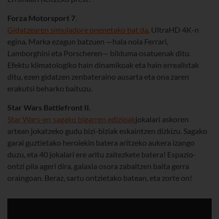
Forza Motorsport 7
.
Gidatzearen simuladore onenetako bat da
, UltraHD 4K-n
egina. Marka ezagun batzuen —hala nola Ferrari,
Lamborghini eta Porscheren— bilduma osatuenak ditu.
Efektu klimatologiko hain dinamikoak eta hain errealistak
ditu, ezen gidatzen zenbateraino ausarta eta ona zaren
erakutsi beharko baituzu.
Star Wars Battlefront II
.
Star Wars-en sagako bigarren edizioak
jokalari askoren
artean jokatzeko gudu bizi-biziak eskaintzen dizkizu. Sagako
garai guztietako heroiekin batera aritzeko aukera izango
duzu, eta 40 jokalari ere aritu zaitezkete batera! Espazio-
ontzi pila ageri dira, galaxia osora zabaltzen baita gerra
oraingoan. Beraz, sartu ontzietako batean, eta zorte on!