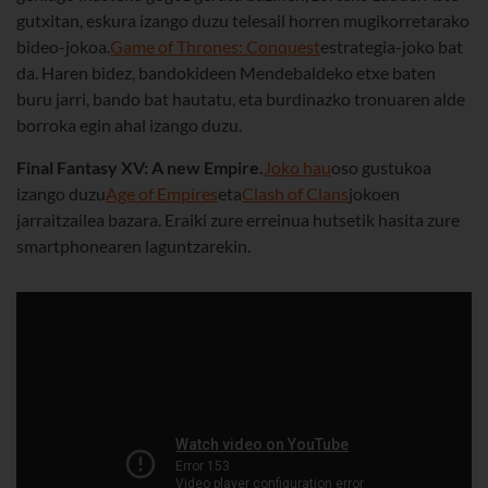
gutxitan, eskura izango duzu telesail horren mugikorretarako
bideo-jokoa.
Game of Thrones: Conquest
estrategia-joko bat
da. Haren bidez, bandokideen Mendebaldeko etxe baten
buru jarri, bando bat hautatu, eta burdinazko tronuaren alde
borroka egin ahal izango duzu.
Final Fantasy XV: A new Empire.
Joko hau
oso gustukoa
izango duzu
Age of Empires
eta
Clash of Clans
jokoen
jarraitzailea bazara. Eraiki zure erreinua hutsetik hasita zure
smartphonearen laguntzarekin.