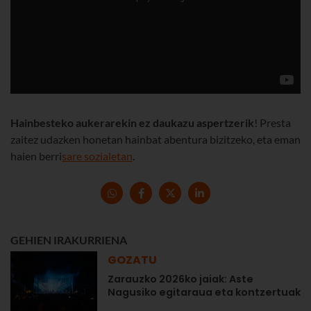
Hainbesteko aukerarekin ez daukazu aspertzerik
! Presta
zaitez udazken honetan hainbat abentura bizitzeko, eta eman
haien berri
sare sozialetan
.
GEHIEN IRAKURRIENA
GOZATU
Zarauzko 2026ko jaiak: Aste
Nagusiko egitaraua eta kontzertuak