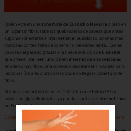
Quien vive en una
zona rural de Euskadi o Navarra
o bien en
un lugar sin fibra, sabe los quebraderos de cabeza que antes
suponía conectarse a
internet en el pueblo
: soluciones más
costosas, cortes, falta de cobertura, velocidad lenta... Eso es
ya cosa del pasado gracias a la nueva solución de Euskaltel
que ofrece
internet rural
o bien
internet de alta velocidad
donde no hay fibra. Una conexión de internet sin cables para
las zonas (rurales o urbanas) donde no llega la cobertura de
fibra.
Si quieres velocidad de hasta 150 Mb, conectividad 5G y
móvil con gigas ilimitados, ya puedes contratar
internet rural
en Euskadi y Navarra
con Euskaltel.
Consulta la cobertura de internet rural en Euskadi y Navarra