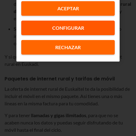
donde vivas. Y si a tu casa no llega el 5G, el
internet rural
ACEPTAR
de Euskaltel
utilizará una conexión 4G, más rápida y
estable que el ADSL, por ejemplo.
CONFIGURAR
Sin cables y autoinstalable
: lo recibes en tu casa y lo
instalas tú mismo enchufando el
router
y una
configuración sencilla.
RECHAZAR
Y si quieres, puedes añadir el móvil a la oferta de internet
rural en Euskadi.
Paquetes de internet rural y tarifas de móvil
La oferta de internet rural de Euskaltel te da la posibilidad de
incluir el móvil en el mismo paquete. Así tienes una o más
líneas en la misma factura para tu comodidad.
Y para tener
llamadas y gigas ilimitados
, para que no se
acaben nunca los datos y puedas seguir disfrutando de tu
móvil hasta el final del ciclo.