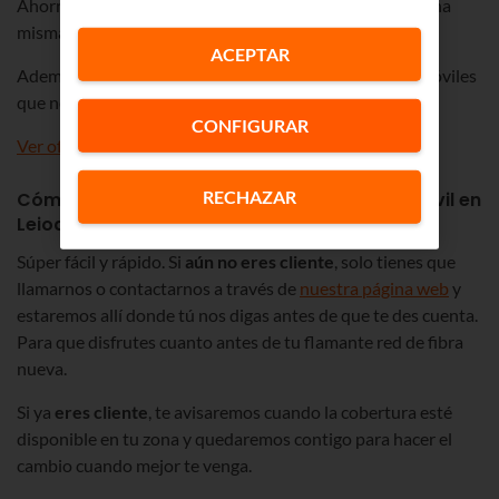
Ahorrarás a final de mes y lo tendrás todo reunido en una
misma factura.
ACEPTAR
Además, puedes adaptar la oferta al número de línea móviles
que necesites.
CONFIGURAR
Ver ofertas de fibra + móvil en Leioa
RECHAZAR
Cómo contratar nuestra oferta de fibra y móvil en
Leioa
Súper fácil y rápido. Si
aún no eres cliente
, solo tienes que
llamarnos o contactarnos a través de
nuestra página web
y
estaremos allí donde tú nos digas antes de que te des cuenta.
Para que disfrutes cuanto antes de tu flamante red de fibra
nueva.
Si ya
eres cliente
, te avisaremos cuando la cobertura esté
disponible en tu zona y quedaremos contigo para hacer el
cambio cuando mejor te venga.