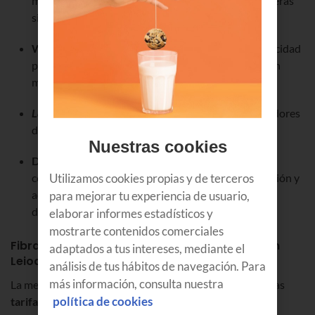
mercado, así que navega cuánto y desde dónde quieras
sin preocuparte por la seguridad.
Wifi 6 universal
: Más cobertura WiFi y mayor velocidad
porque selecciona de forma inteligente la banda con
mejor calidad en cada momento.
Lag-free
: Nos hemos conectado a los mejores servidores
de
gaming
para que te olvides de retardos o
lag
.
Nuestras cookies
Deco 4K
: Con nuestro deco Android 4K podrás
convertir tu tele en una
Smart TV
de última generación y
Utilizamos cookies propias y de terceros
acceder a las mejores plataformas de vídeo bajo
para mejorar tu experiencia de usuario,
demanda, como Netflix o Prime Video.
elaborar informes estadísticos y
mostrarte contenidos comerciales
Fibra y móvil, la combinación que necesitas en
adaptados a tus intereses, mediante el
Leioa
análisis de tus hábitos de navegación. Para
más información, consulta nuestra
La mejor compañía para nuestra fibra ultrarrápida son las
política de cookies
tarifas de móvil con gigas ilimitados
y
tecnología 5G
.