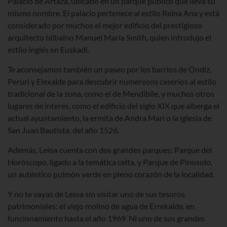
Palacio de Artaza, ubicado en un parque público que lleva su
mismo nombre. El palacio pertenece al estilo Reina Ana y está
considerado por muchos el mejor edificio del prestigioso
arquitecto bilbaíno Manuel María Smith, quien introdujo el
estilo inglés en Euskadi.
Te aconsejamos también un paseo por los barrios de Ondiz,
Peruri y Elexalde para descubrir numerosos caseríos al estilo
tradicional de la zona, como el de Mendibile, y muchos otros
lugares de interés, como el edificio del siglo XIX que alberga el
actual ayuntamiento, la ermita de Andra Mari o la iglesia de
San Juan Bautista, del año 1526.
Además, Leioa cuenta con dos grandes parques: Parque del
Horóscopo, ligado a la temática celta, y Parque de Pinosolo,
un auténtico pulmón verde en pleno corazón de la localidad.
Y no te vayas de Leioa sin visitar uno de sus tesoros
patrimoniales: el viejo molino de agua de Errekalde, en
funcionamiento hasta el año 1969. Ni uno de sus grandes