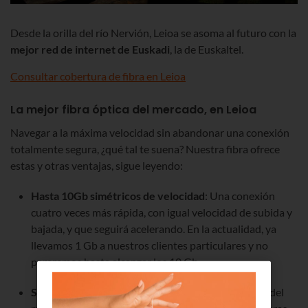
Desde la orilla del río Nervión, Leioa se asoma al futuro con la
mejor red de internet de Euskadi
, la de Euskaltel.
Consultar cobertura de fibra en Leioa
La mejor fibra óptica del mercado, en Leioa
Navegar a la máxima velocidad sin abandonar una conexión
totalmente segura, ¿qué tal te suena? Nuestra fibra ofrece
estas y otras ventajas, sigue leyendo:
Hasta 10Gb simétricos de velocidad
: Una conexión
cuatro veces más rápida, con igual velocidad de subida y
bajada, y que seguirá acelerando. En la actualidad, ya
llevamos 1 Gb a nuestros clientes particulares y no
pararemos hasta alcanzar los 10 Gb.
Seguridad
: El
protocolo WPA3
es el más moderno del