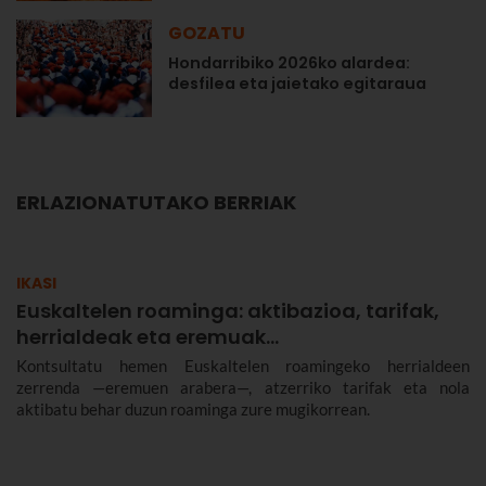
GOZATU
Hondarribiko 2026ko alardea:
desfilea eta jaietako egitaraua
ERLAZIONATUTAKO BERRIAK
IKASI
Euskaltelen roaminga: aktibazioa, tarifak,
herrialdeak eta eremuak…
Kontsultatu hemen Euskaltelen roamingeko herrialdeen
zerrenda —eremuen arabera—, atzerriko tarifak eta nola
aktibatu behar duzun roaminga zure mugikorrean.