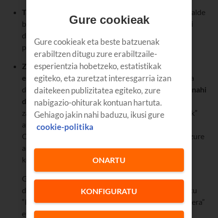
Taldeko mezu bati modu pribatuan erantzuteko
: talde
Gure cookieak
batean zaude eta pertsona bakar bati erantzun nahi
diozu; bada, aukeratu mezua eta sakatu “erantzun
Gure cookieak eta beste batzuenak
pribatuan” goiko hiru puntuen menuan.
erabiltzen ditugu zure erabiltzaile-
esperientzia hobetzeko, estatistikak
Zure profil-argazkia eta egoera gutxi batzuei
egiteko, eta zuretzat interesgarria izan
ezkutatzeko
: kuxkuxeroetatik babesteko konfigura
dezakezu zure WhatsAppa. Aukeratu
nork ikustea nahi
daitekeen publizitatea egiteko, zure
duzun zure argazkia
, nagusiak oporretan non egon
nabigazio-ohiturak kontuan hartuta.
zaren jakin ez dezan. Joan WhatsApp-en “ezarpenak”
Gehiago jakin nahi baduzu, ikusi gure
atalera, eta hautatu “kontua” eta “pribatutasuna”.
cookie-politika
Ondoren, sakatu “profileko argazkia”, eta aukeratu zure
aurpegia nork ikustea nahi duzun: denek, nire
kontaktuek edo inork ez.
ONARTU
Gauza bera zure
egoera-eguneratzeak
nork ikus
ditzakeen aukeratzeko. “Ezarpenak” atalean, hautatu
KONFIGURATU
“kontua” eta “pribatutasuna”. Ondoren, sakatu “egoera”
eta markatu hauetako bat: “nire kontaktuak”, “nire