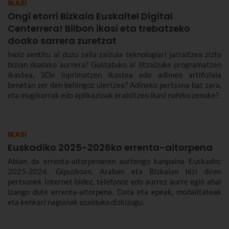
IKASI
Ongi etorri Bizkaia Euskaltel Digital
Centerrera! Bilbon ikasi eta trebatzeko
doako sarrera zuretzat
Inoiz sentitu al duzu zaila zaizula teknologiari jarraitzea ziztu
bizian doalako aurrera? Gustatuko al litzaizuke programatzen
ikastea, 3Dn inprimatzen ikastea edo adimen artifiziala
benetan zer den behingoz ulertzea? Adineko pertsona bat zara,
eta mugikorrak edo aplikazioak erabiltzen ikasi nahiko zenuke?
IKASI
Euskadiko 2025-2026ko errenta-aitorpena
Abian da errenta-aitorpenaren aurtengo kanpaina Euskadin:
2025-2026. Gipuzkoan, Araban eta Bizkaian bizi diren
pertsonek Internet bidez, telefonoz edo aurrez aurre egin ahal
izango dute errenta-aitorpena. Data eta epeak, modalitateak
eta kenkari nagusiak azalduko dizkizugu.