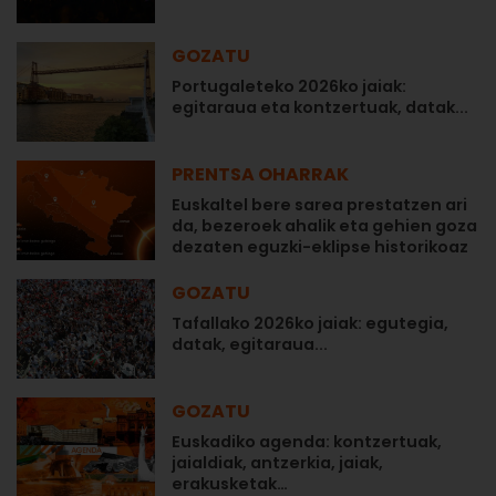
GOZATU
Portugaleteko 2026ko jaiak:
egitaraua eta kontzertuak, datak...
PRENTSA OHARRAK
Euskaltel bere sarea prestatzen ari
da, bezeroek ahalik eta gehien goza
dezaten eguzki-eklipse historikoaz
GOZATU
Tafallako 2026ko jaiak: egutegia,
datak, egitaraua...
GOZATU
Euskadiko agenda: kontzertuak,
jaialdiak, antzerkia, jaiak,
erakusketak…