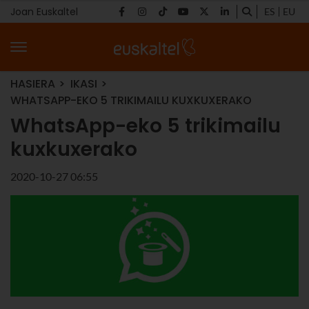
Joan Euskaltel
ES
EU
HASIERA
IKASI
WHATSAPP-EKO 5 TRIKIMAILU KUXKUXERAKO
WhatsApp-eko 5 trikimailu
kuxkuxerako
2020-10-27 06:55