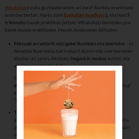
WhatsApp
i zuku guztiaateratzen ari zara? Aurkitu erantzuna
oraintxe bertan. Hartu zure
Euskaltel mugikorra
, eta hasi
5
trikimailu
hauek praktikan jartzen WhatsApp benetako pro
batek bezala erabiltzeko. Hauek, kuxkuxean ibiltzeko:
Mezuak arrastorik utzi gabe ikusteko eta idazteko
: : ez
dezatela ikusi mezu bat irakurri duzun edo une horretan
idazten ari zaren. Aktibatu
hegazkin modua
aurrez, eta
ez duzu arrastorik utziko.
Gogoratu
marka urdin bikoitza ere desaktiba
dezakezula
: joan "ezarpenak" atalera, hautatu "kontua"
eta, ondoren, "pribatutasuna". Han, desautatu
“irakurketa-baieztapenak” aukera.
Talde batean mezua nork irakurri duen jakiteko
:
aukeratu idatzi duzun mezua, sakatu goiko aldeko hiru
puntuak, eta aukeratu “info”; ikusiko duzu nork irakurri
duen eta zer ordutan irakurri duen.