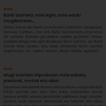
IKASI
Barik txartela: nola egin, nola eduki
mugikorrean...
Zeinen erosoa den Barik txartelarekin ordaintzea autobusean,
metroan, tranbian... Izan ere, Barik txartelarekin, erraz-erraz
ibil zaitezke Bizkaiko garraiobide publiko guztietan. Hemen
azalduko dizugu nola egin dezakezun Barik txartela, zer Barik
txartel mota dauden, nola eduki dezakezun Barik txartela
mugikorrean, zer aukera ematen dituen familia ugarientzat,
zenbat balio duen, zer tarifa dauden eta askoz gehiago.
IKASI
Mugi txartela Gipuzkoan: nola eskatu,
prezioak, motak eta abar
Gipuzkoan alde batetik bestera ibiltzen bazara, ezagutuko duzu
MUGI txartela, ziur asko. Hari esker, ordaintzeko txartel
bakarra erabiliz edozein garraiobide publikotan mugi zaitezke.
Gainera, tarifa bereziak, deskontuak eta hobariak ditu. Hona
hemen nola eta non eskatu, zer MUGI txartel dauden eta