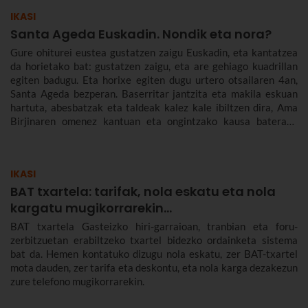
IKASI
Santa Ageda Euskadin. Nondik eta nora?
Gure ohiturei eustea gustatzen zaigu Euskadin, eta kantatzea
da horietako bat: gustatzen zaigu, eta are gehiago kuadrillan
egiten badugu. Eta horixe egiten dugu urtero otsailaren 4an,
Santa Ageda bezperan. Baserritar jantzita eta makila eskuan
hartuta, abesbatzak eta taldeak kalez kale ibiltzen dira, Ama
Birjinaren omenez kantuan eta ongintzako kausa baterako
dirua biltzen. Santa Agedaren historia kontatuko dizugu hemen,
nola ospatzen den Bilbon eta Euskadiko beste herri batzuetan,
ez dezazun Santa Ageda bezperan huts egin.
IKASI
BAT txartela: tarifak, nola eskatu eta nola
kargatu mugikorrarekin...
BAT txartela Gasteizko hiri-garraioan, tranbian eta foru-
zerbitzuetan erabiltzeko txartel bidezko ordainketa sistema
bat da. Hemen kontatuko dizugu nola eskatu, zer BAT-txartel
mota dauden, zer tarifa eta deskontu, eta nola karga dezakezun
zure telefono mugikorrarekin.