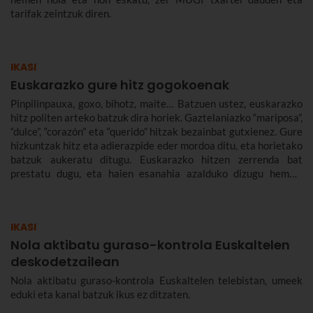
tarifak zeintzuk diren.
IKASI
Euskarazko gure hitz gogokoenak
Pinpilinpauxa, goxo, bihotz, maite… Batzuen ustez, euskarazko
hitz politen arteko batzuk dira horiek. Gaztelaniazko “mariposa”,
“dulce”, “corazón” eta “querido” hitzak bezainbat gutxienez. Gure
hizkuntzak hitz eta adierazpide eder mordoa ditu, eta horietako
batzuk aukeratu ditugu. Euskarazko hitzen zerrenda bat
prestatu dugu, eta haien esanahia azalduko dizugu hemen.
Euskarazko hitz politak, maitekorrak, bitxiak, oinarrizkoak…
ere bildu ditugu, euskarazko hiztegia zabaltzen lagundu
diezazuten.
IKASI
Nola aktibatu guraso-kontrola Euskaltelen
deskodetzailean
Nola aktibatu guraso-kontrola Euskaltelen telebistan, umeek
eduki eta kanal batzuk ikus ez ditzaten.