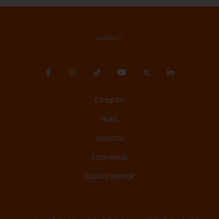
Ezagutu
Ikasi
Gozatu
Enpresak
Euskal izenak