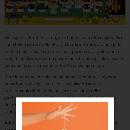
Sinesgaitza dirudien arren, urte batzuk joan dira dagoeneko
zuen txikia jaio zenetik... Eta, jakina, konturatuta zaude jada
ez dela hain txikia, batez ere smartphonea eta tableta nola
erabiltzen dituen ikusten duzunean, eta sare sozialetan sartu
nahi duela esaten dizunean. Ene! Zer esango diogu?
Zure lehenengo erreakzioa baimena ez ematea izango da
beharbada, goizegi iruditzen zaizulako eta sareak
arriskutsuak direlako. Baina gero ikusi duzu
adin
guztietarako sare sozialak daude
la eta, beharbada, hobe
dela lehenengo haien adinekoen sareetan sartzen uztea,
arduraz jokatzen ikas dezaten. Hortaz, zer egin?
Adituen arabera, adingabeek
beren adinera egokitutako
sare sozialak
erabili beharko lituzkete. Hori kontuan