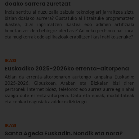
doako sarrera zuretzat
Inoiz sentitu al duzu zaila zaizula teknologiari jarraitzea ziztu
bizian doalako aurrera? Gustatuko al litzaizuke programatzen
ikastea, 3Dn inprimatzen ikastea edo adimen artifiziala
benetan zer den behingoz ulertzea? Adineko pertsona bat zara,
eta mugikorrak edo aplikazioak erabiltzen ikasi nahiko zenuke?
IKASI
Euskadiko 2025-2026ko errenta-aitorpena
Abian da errenta-aitorpenaren aurtengo kanpaina Euskadin:
2025-2026. Gipuzkoan, Araban eta Bizkaian bizi diren
pertsonek Internet bidez, telefonoz edo aurrez aurre egin ahal
izango dute errenta-aitorpena. Data eta epeak, modalitateak
eta kenkari nagusiak azalduko dizkizugu.
IKASI
Santa Ageda Euskadin. Nondik eta nora?