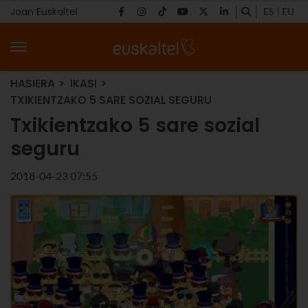
Joan Euskaltel
ES
EU
HASIERA
IKASI
TXIKIENTZAKO 5 SARE SOZIAL SEGURU
Txikientzako 5 sare sozial
seguru
2018-04-23 07:55