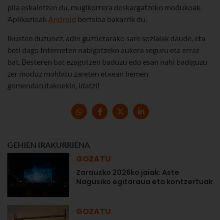
pila eskaintzen du, mugikorrera deskargatzeko modukoak.
Aplikazioak
Android
bertsioa bakarrik du.
Ikusten duzunez, adin guztietarako sare sozialak daude, eta
beti dago Interneten nabigatzeko aukera seguru eta erraz
bat. Besteren bat ezagutzen baduzu edo esan nahi badiguzu
zer moduz moldatu zareten etxean hemen
gomendatutakoekin, idatzi!
GEHIEN IRAKURRIENA
GOZATU
Zarauzko 2026ko jaiak: Aste
Nagusiko egitaraua eta kontzertuak
GOZATU