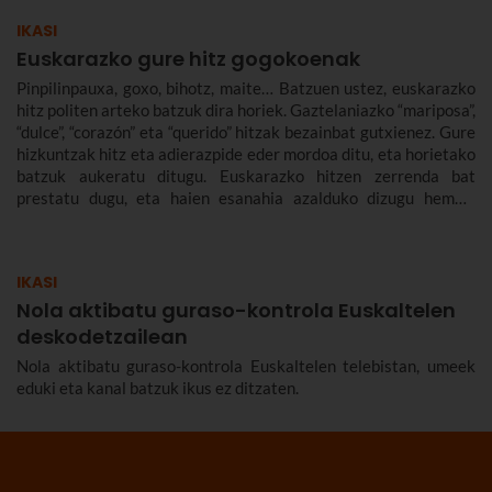
IKASI
Euskarazko gure hitz gogokoenak
Pinpilinpauxa, goxo, bihotz, maite… Batzuen ustez, euskarazko
hitz politen arteko batzuk dira horiek. Gaztelaniazko “mariposa”,
“dulce”, “corazón” eta “querido” hitzak bezainbat gutxienez. Gure
hizkuntzak hitz eta adierazpide eder mordoa ditu, eta horietako
batzuk aukeratu ditugu. Euskarazko hitzen zerrenda bat
prestatu dugu, eta haien esanahia azalduko dizugu hemen.
Euskarazko hitz politak, maitekorrak, bitxiak, oinarrizkoak…
ere bildu ditugu, euskarazko hiztegia zabaltzen lagundu
diezazuten.
IKASI
Nola aktibatu guraso-kontrola Euskaltelen
deskodetzailean
Nola aktibatu guraso-kontrola Euskaltelen telebistan, umeek
eduki eta kanal batzuk ikus ez ditzaten.