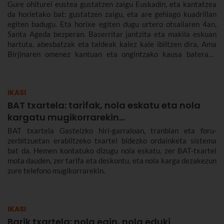
Gure ohiturei eustea gustatzen zaigu Euskadin, eta kantatzea
da horietako bat: gustatzen zaigu, eta are gehiago kuadrillan
egiten badugu. Eta horixe egiten dugu urtero otsailaren 4an,
Santa Ageda bezperan. Baserritar jantzita eta makila eskuan
hartuta, abesbatzak eta taldeak kalez kale ibiltzen dira, Ama
Birjinaren omenez kantuan eta ongintzako kausa baterako
dirua biltzen. Santa Agedaren historia kontatuko dizugu hemen,
nola ospatzen den Bilbon eta Euskadiko beste herri batzuetan,
ez dezazun Santa Ageda bezperan huts egin.
IKASI
BAT txartela: tarifak, nola eskatu eta nola
kargatu mugikorrarekin...
BAT txartela Gasteizko hiri-garraioan, tranbian eta foru-
zerbitzuetan erabiltzeko txartel bidezko ordainketa sistema
bat da. Hemen kontatuko dizugu nola eskatu, zer BAT-txartel
mota dauden, zer tarifa eta deskontu, eta nola karga dezakezun
zure telefono mugikorrarekin.
IKASI
Barik txartela: nola egin, nola eduki