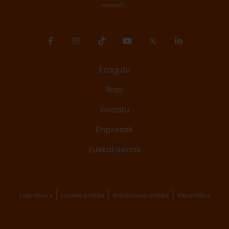
Ezagutu
Ikasi
Gozatu
Enpresak
Euskal izenak
Lege-oharra
Cookien politika
Pribatutasun politika
Kanal etikoa