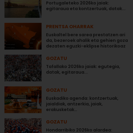
Portugaleteko 2026ko jaiak:
egitaraua eta kontzertuak, datak...
PRENTSA OHARRAK
Euskaltel bere sarea prestatzen ari
da, bezeroek ahalik eta gehien goza
dezaten eguzki-eklipse historikoaz
GOZATU
Tafallako 2026ko jaiak: egutegia,
datak, egitaraua...
GOZATU
Euskadiko agenda: kontzertuak,
jaialdiak, antzerkia, jaiak,
erakusketak…
GOZATU
Hondarribiko 2026ko alardea: