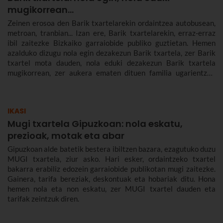
mugikorrean...
Zeinen erosoa den Barik txartelarekin ordaintzea autobusean,
metroan, tranbian... Izan ere, Barik txartelarekin, erraz-erraz
ibil zaitezke Bizkaiko garraiobide publiko guztietan. Hemen
azalduko dizugu nola egin dezakezun Barik txartela, zer Barik
txartel mota dauden, nola eduki dezakezun Barik txartela
mugikorrean, zer aukera ematen dituen familia ugarientzat,
zenbat balio duen, zer tarifa dauden eta askoz gehiago.
IKASI
Mugi txartela Gipuzkoan: nola eskatu,
prezioak, motak eta abar
Gipuzkoan alde batetik bestera ibiltzen bazara, ezagutuko duzu
MUGI txartela, ziur asko. Hari esker, ordaintzeko txartel
bakarra erabiliz edozein garraiobide publikotan mugi zaitezke.
Gainera, tarifa bereziak, deskontuak eta hobariak ditu. Hona
hemen nola eta non eskatu, zer MUGI txartel dauden eta
tarifak zeintzuk diren.