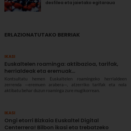
desfilea eta jaietako egitaraua
ERLAZIONATUTAKO BERRIAK
IKASI
Euskaltelen roaminga: aktibazioa, tarifak,
herrialdeak eta eremuak…
Kontsultatu hemen Euskaltelen roamingeko herrialdeen
zerrenda —eremuen arabera—, atzerriko tarifak eta nola
aktibatu behar duzun roaminga zure mugikorrean.
IKASI
Ongi etorri Bizkaia Euskaltel Digital
Centerrera! Bilbon ikasi eta trebatzeko