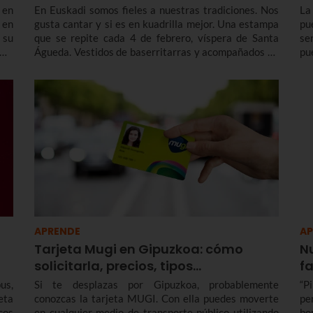
 en
En Euskadi somos fieles a nuestras tradiciones. Nos
La
 en
gusta cantar y si es en kuadrilla mejor. Una estampa
pu
 su
que se repite cada 4 de febrero, víspera de Santa
se
rma
Águeda. Vestidos de baserritarras y acompañados de
pu
las
la makila, los coros y agrupaciones recorren las calles
ta
cantando en honor a la virgen y recaudando dinero
te
para una causa benéfica. Te contamos la historia de
Santa Águeda, cómo se celebra en Bilbao y en otras
localidades de Euskadi para que no te pierdas Agate
Deuna.
APRENDE
AP
Tarjeta Mugi en Gipuzkoa: cómo
N
solicitarla, precios, tipos…
f
us,
Si te desplazas por Gipuzkoa, probablemente
“P
eta
conozcas la tarjeta MUGI. Con ella puedes moverte
pe
cos
en cualquier medio de transporte público utilizando
bo