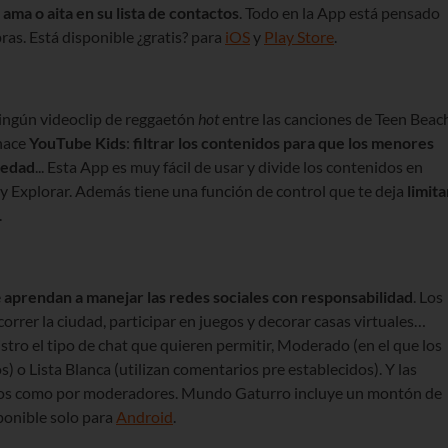
ama o aita en su lista de contactos
. Todo en la App está pensado
ras. Está disponible ¿gratis? para
iOS
y
Play Store
.
ningún videoclip de reggaetón
hot
entre las canciones de Teen Beac
 hace
YouTube Kids
:
filtrar los contenidos para que los menores
 edad
... Esta App es muy fácil de usar y divide los contenidos en
y Explorar. Además tiene una función de control que te deja
limita
.
e
aprendan a manejar las redes sociales con responsabilidad
. Los
correr la ciudad, participar en juegos y decorar casas virtuales…
stro el tipo de chat que quieren permitir, Moderado (en el que los
 o Lista Blanca (utilizan comentarios pre establecidos). Y las
llos como por moderadores. Mundo Gaturro incluye un montón de
sponible solo para
Android
.