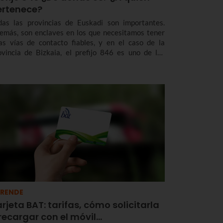
ertenece?
das las provincias de Euskadi son importantes.
emás, son enclaves en los que necesitamos tener
as vías de contacto fiables, y en el caso de la
ovincia de Bizkaia, el prefijo 846 es uno de los
digos telefónicos que nos sirve para llegar a los
rticulares y a las empresas que se encuentran aquí.
RENDE
rjeta BAT: tarifas, cómo solicitarla
recargar con el móvil…