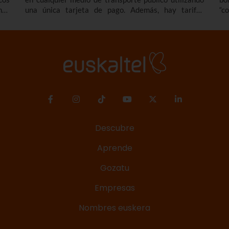
mos
una única tarjeta de pago. Además, hay tarifas
“c
que
especiales, descuentos y bonificaciones. Te contamos
de
nes
cómo y dónde solicitarla, qué tipos de tarjeta MUGI
el
le,
hay y cuáles son las tarifas.
eu
Ta
ca
vo
Descubre
Aprende
Gozatu
Empresas
Nombres euskera