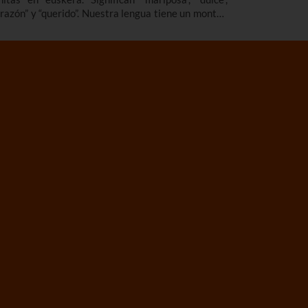
orazón” y “querido”. Nuestra lengua tiene un montón
 expresiones preciosas y hemos elegido algunas de
las. Aquí encontrarás un listado de palabras en
skera, de las que te contamos el significado.
mbién recopilamos palabras en euskera bonitas,
riñosas, raras, básicas… que ampliarán tu
cabulario en euskera.