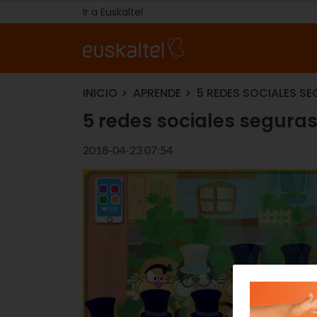
Ir a Euskaltel
INICIO
APRENDE
5 REDES SOCIALES SE
5 redes sociales seguras 
2018-04-23 07:54