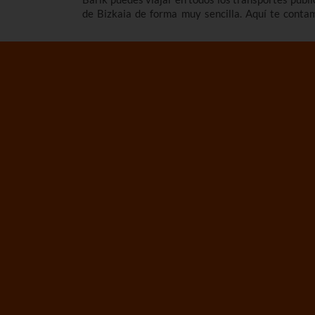
de Bizkaia de forma muy sencilla. Aquí te conta
cómo hacer la tarjeta Barik, los tipos de Barik 
hay, cómo tener la tarjeta Barik en el móvil, opcio
de tarjeta Barik para familia numerosa, cuánto va
tarifas y mucho más.