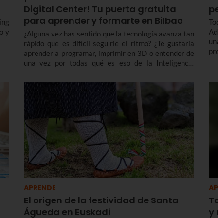
Digital Center! Tu puerta gratuita
p
para aprender y formarte en Bilbao
ing
To
o y
Ad
¿Alguna vez has sentido que la tecnología avanza tan
un
rápido que es difícil seguirle el ritmo? ¿Te gustaría
pr
aprender a programar, imprimir en 3D o entender de
có
una vez por todas qué es eso de la Inteligencia
pa
Artificial?¿Eres una persona mayor y te gustaría
adquirir competencias en el uso de móviles o apps?
APRENDE
AP
El origen de la festividad de Santa
Ta
Águeda en Euskadi
y 