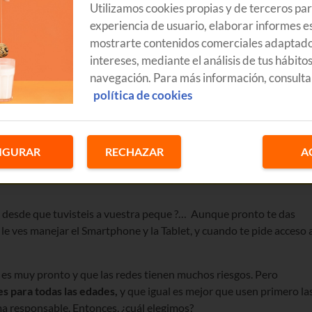
Utilizamos cookies propias y de terceros pa
experiencia de usuario, elaborar informes es
mostrarte contenidos comerciales adaptado
intereses, mediante el análisis de tus hábito
navegación. Para más información, consulta
política de cookies
IGURAR
RECHAZAR
A
s desde que tuvisteis a vuestra peque ?… Aunque pronto te das
le ves manejar el Smartphone y la Tablet, y cuando te pide acceso 
e es muy pronto y que las redes tienen muchos riesgos. Pero
es para todas las edades,
y que igual es mejor que usen primero la
a responsable. Entonces, ¿cuál elegimos?