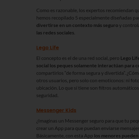
Como es razonable, los expertos recomiendan q
hemos recopilado 5 especialmente diseñadas par
divertirse en un contexto más seguro
y control
las redes sociales
.
Lego Life
El concepto es el de una red social, pero
Lego Lif
social los peques solamente interactúan para c
compartirlos “de forma segura y divertida”. ¿Có
otros usuarios, pero solo con emoticonos: ni foto
ubicación. Lo que sí tiene son filtros automátic
seguridad.
Messenger Kids
¿Imaginas un Messenger seguro para que tu pequ
crear un App para que puedan enviarse mensajes 
Básicamente, con esta App
los menores pueden 