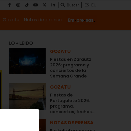
Buscar
ES
EU
Gozatu
Notas de prensa
LO + LEÍDO
GOZATU
Fiestas en Zarautz
2026: programa y
conciertos de la
Semana Grande
GOZATU
Fiestas de
Portugalete 2026:
programa,
conciertos, fechas…
NOTAS DE PRENSA
Euskaltel prepara su