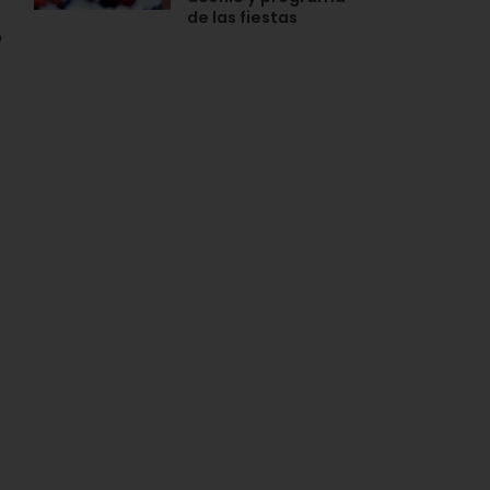
de las fiestas
o