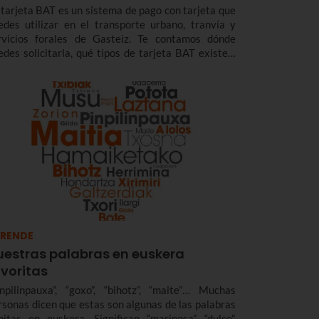
 tarjeta BAT es un sistema de pago con tarjeta que
edes utilizar en el transporte urbano, tranvía y
rvicios forales de Gasteiz. Te contamos dónde
edes solicitarla, qué tipos de tarjeta BAT existen,
rifas y descuentos y cómo puedes recargarla con tu
léfono móvil.
RENDE
uestras palabras en euskera
avoritas
inpilinpauxa”, “goxo”, “bihotz”, “maite”… Muchas
rsonas dicen que estas son algunas de las palabras
nitas en euskera. Significan “mariposa”, “dulce”,