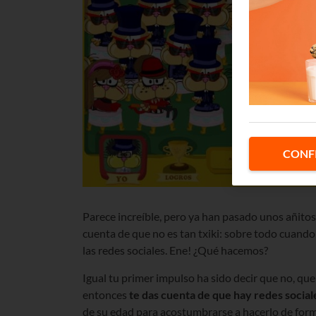
CONF
Parece increíble, pero ya han pasado unos añito
cuenta de que no es tan txiki: sobre todo cuando 
las redes sociales. Ene! ¿Qué hacemos?
Igual tu primer impulso ha sido decir que no, qu
entonces
te das cuenta de que
hay redes social
de su edad para acostumbrarse a hacerlo de form