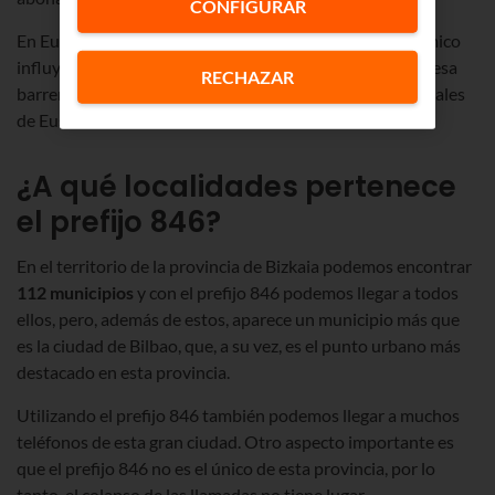
CONFIGURAR
En Euskaltel somos conscientes de que el factor económico
influye a la hora de hacer llamadas, por eso eliminamos esa
RECHAZAR
barrera y favorecemos las comunicaciones interterritoriales
de Euskadi.
¿A qué localidades pertenece
el prefijo 846?
En el territorio de la provincia de Bizkaia podemos encontrar
112 municipios
y con el prefijo 846 podemos llegar a todos
ellos, pero, además de estos, aparece un municipio más que
es la ciudad de Bilbao, que, a su vez, es el punto urbano más
destacado en esta provincia.
Utilizando el prefijo 846 también podemos llegar a muchos
teléfonos de esta gran ciudad. Otro aspecto importante es
que el prefijo 846 no es el único de esta provincia, por lo
tanto, el colapso de las llamadas no tiene lugar.