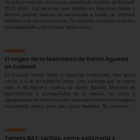
Ya está en marcha una nueva campaña de la renta en Euskadi:
2025-2026. Las personas que residan en Gipuzkoa, Araba y
Bizkaia pueden realizar su declaración a través de internet,
teléfono o de forma presencial. Te contamos las fechas y plazos,
las modalidades y principales deducciones.
APRENDE
El origen de la festividad de Santa Águeda
en Euskadi
En Euskadi somos fieles a nuestras tradiciones. Nos gusta
cantar y si es en kuadrilla mejor. Una estampa que se repite
cada 4 de febrero, víspera de Santa Águeda. Vestidos de
baserritarras y acompañados de la makila, los coros y
agrupaciones recorren las calles cantando en honor a la virgen y
recaudando dinero para una causa benéfica. Te contamos la
historia de Santa Águeda, cómo se celebra en Bilbao y en otras
localidades de Euskadi para que no te pierdas Agate Deuna.
APRENDE
Tarjeta BAT: tarifas, cómo solicitarla y