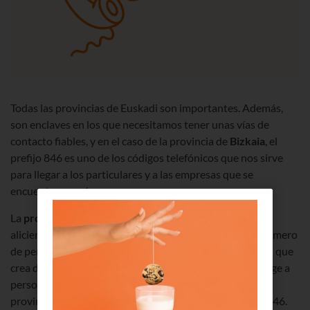
Todas las provincias de Euskadi son importantes. Además,
son enclaves en los que necesitamos tener unas vías de
contacto fiables, y en el caso de la provincia de
Bizkaia
, el
prefijo 846 es uno de los códigos telefónicos que nos sirve
para llegar a los particulares y a las empresas que se
encuentran aquí.
La
provincia de Bizkaia
es un punto interesante por sus
alicientes naturales y culturales que atraen a un gran número
de personas, también es un importante punto industrial que
crea diferentes opciones laborales y es un lugar que acoge a
personas de otras provincias. Este contexto obliga a la
provincia de Bizkaia a tener prefijos eficientes como el 846.