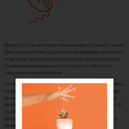
El prefijo 843 es uno de los más marcados de Euskadi y eso se
debe a que pertenece a la provincia de
Gipuzkoa
, que tiene el
rasgo de ser la provincia más poblada de nuestro territorio.
En este enclave podemos encontrar puntos naturales y
culturales muy emblemáticos.
Por lo general, cuando hablamos de la provincia de Gipuzkoa,
hacemos referencia a la ciudad de
Donostia-San Sebastián
,
que es su capital y su punto urbano más poblado. Aunque
dentro del territorio de esta provincia encontramos otros 87
municipios, aun así, la superficie de Gipuzkoa solo se
extiende por 1.997 kilómetros cuadrados. Por lo tanto, su
densidad de población es bastante elevada.