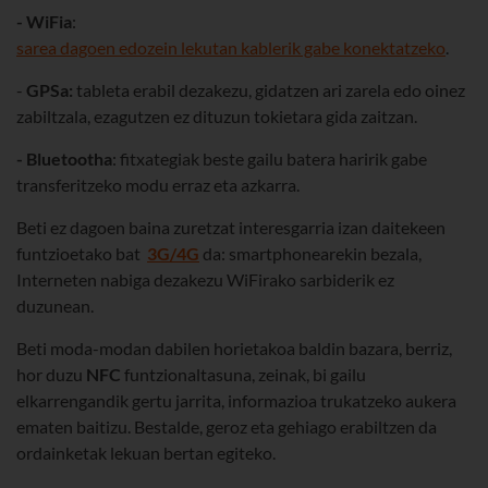
- WiFia
:
sarea dagoen edozein lekutan kablerik gabe konektatzeko
.
-
GPSa:
tableta erabil dezakezu, gidatzen ari zarela edo oinez
zabiltzala, ezagutzen ez dituzun tokietara gida zaitzan.
- Bluetootha
: fitxategiak beste gailu batera haririk gabe
transferitzeko modu erraz eta azkarra.
Beti ez dagoen baina zuretzat interesgarria izan daitekeen
funtzioetako bat
3G/4G
da: smartphonearekin bezala,
Interneten nabiga dezakezu WiFirako sarbiderik ez
duzunean.
Beti moda-modan dabilen horietakoa baldin bazara, berriz,
hor duzu
NFC
funtzionaltasuna, zeinak, bi gailu
elkarrengandik gertu jarrita, informazioa trukatzeko aukera
ematen baitizu. Bestalde, geroz eta gehiago erabiltzen da
ordainketak lekuan bertan egiteko.