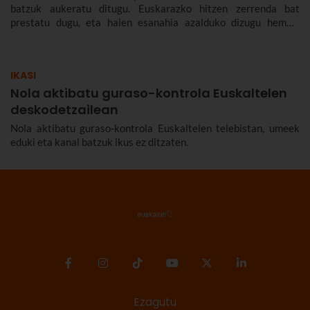
batzuk aukeratu ditugu. Euskarazko hitzen zerrenda bat
prestatu dugu, eta haien esanahia azalduko dizugu hemen.
Euskarazko hitz politak, maitekorrak, bitxiak, oinarrizkoak…
ere bildu ditugu, euskarazko hiztegia zabaltzen lagundu
diezazuten.
IKASI
Nola aktibatu guraso-kontrola Euskaltelen
deskodetzailean
Nola aktibatu guraso-kontrola Euskaltelen telebistan, umeek
eduki eta kanal batzuk ikus ez ditzaten.
Ezagutu