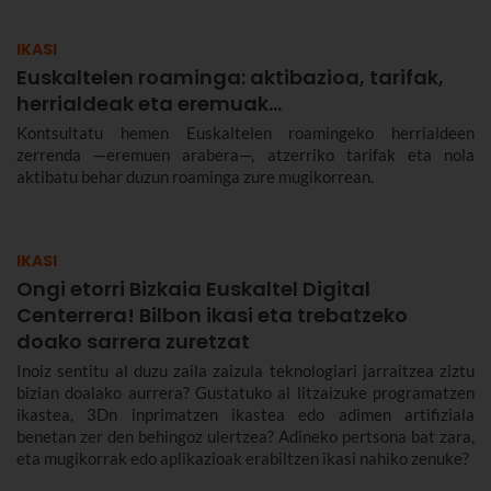
IKASI
Euskaltelen roaminga: aktibazioa, tarifak,
herrialdeak eta eremuak…
Kontsultatu hemen Euskaltelen roamingeko herrialdeen
zerrenda —eremuen arabera—, atzerriko tarifak eta nola
aktibatu behar duzun roaminga zure mugikorrean.
IKASI
Ongi etorri Bizkaia Euskaltel Digital
Centerrera! Bilbon ikasi eta trebatzeko
doako sarrera zuretzat
Inoiz sentitu al duzu zaila zaizula teknologiari jarraitzea ziztu
bizian doalako aurrera? Gustatuko al litzaizuke programatzen
ikastea, 3Dn inprimatzen ikastea edo adimen artifiziala
benetan zer den behingoz ulertzea? Adineko pertsona bat zara,
eta mugikorrak edo aplikazioak erabiltzen ikasi nahiko zenuke?