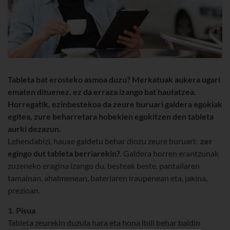
Tableta bat erosteko asmoa duzu? Merkatuak aukera ugari
ematen dituenez, ez da erraza izango bat hautatzea.
Horregatik, ezinbestekoa da zeure buruari galdera egokiak
egitea, zure beharretara hobekien egokitzen den tableta
aurki dezazun.
Lehendabizi, hauxe galdetu behar diozu zeure buruari:
zer
egingo dut tableta berriarekin?
. Galdera horren erantzunak
zuzeneko eragina izango du, besteak beste, pantailaren
tamainan, ahalmenean, bateriaren iraupenean eta, jakina,
prezioan.
1. Pisua
Tableta zeurekin duzula hara eta hona ibili behar baldin