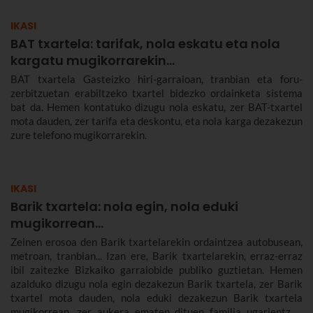
nola ospatzen den Bilbon eta Euskadiko beste herri batzuetan,
ez dezazun Santa Ageda bezperan huts egin.
IKASI
BAT txartela: tarifak, nola eskatu eta nola
kargatu mugikorrarekin...
BAT txartela Gasteizko hiri-garraioan, tranbian eta foru-
zerbitzuetan erabiltzeko txartel bidezko ordainketa sistema
bat da. Hemen kontatuko dizugu nola eskatu, zer BAT-txartel
mota dauden, zer tarifa eta deskontu, eta nola karga dezakezun
zure telefono mugikorrarekin.
IKASI
Barik txartela: nola egin, nola eduki
mugikorrean...
Zeinen erosoa den Barik txartelarekin ordaintzea autobusean,
metroan, tranbian... Izan ere, Barik txartelarekin, erraz-erraz
ibil zaitezke Bizkaiko garraiobide publiko guztietan. Hemen
azalduko dizugu nola egin dezakezun Barik txartela, zer Barik
txartel mota dauden, nola eduki dezakezun Barik txartela
mugikorrean, zer aukera ematen dituen familia ugarientzat,