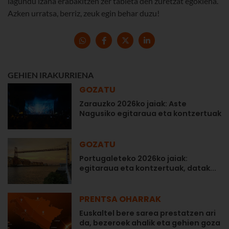
lagundu izana erabakitzen zer tableta den zuretzat egokiena.
Azken urratsa, berriz, zeuk egin behar duzu!
GEHIEN IRAKURRIENA
GOZATU
Zarauzko 2026ko jaiak: Aste
Nagusiko egitaraua eta kontzertuak
GOZATU
Portugaleteko 2026ko jaiak:
egitaraua eta kontzertuak, datak...
PRENTSA OHARRAK
Euskaltel bere sarea prestatzen ari
da, bezeroek ahalik eta gehien goza