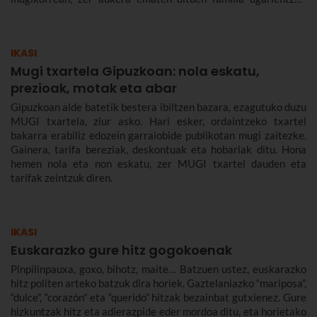
zenbat balio duen, zer tarifa dauden eta askoz gehiago.
IKASI
Mugi txartela Gipuzkoan: nola eskatu,
prezioak, motak eta abar
Gipuzkoan alde batetik bestera ibiltzen bazara, ezagutuko duzu
MUGI txartela, ziur asko. Hari esker, ordaintzeko txartel
bakarra erabiliz edozein garraiobide publikotan mugi zaitezke.
Gainera, tarifa bereziak, deskontuak eta hobariak ditu. Hona
hemen nola eta non eskatu, zer MUGI txartel dauden eta
tarifak zeintzuk diren.
IKASI
Euskarazko gure hitz gogokoenak
Pinpilinpauxa, goxo, bihotz, maite… Batzuen ustez, euskarazko
hitz politen arteko batzuk dira horiek. Gaztelaniazko “mariposa”,
“dulce”, “corazón” eta “querido” hitzak bezainbat gutxienez. Gure
hizkuntzak hitz eta adierazpide eder mordoa ditu, eta horietako