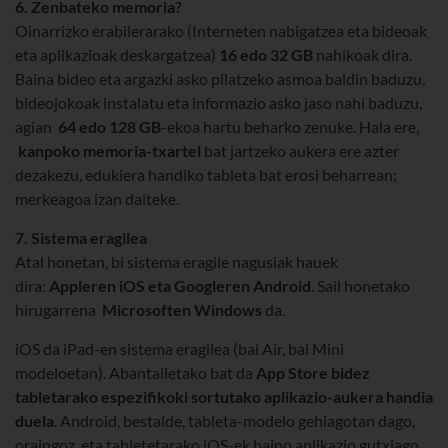
6. Zenbateko memoria?
Oinarrizko erabilerarako (Interneten nabigatzea eta bideoak
eta aplikazioak deskargatzea)
16 edo 32 GB
nahikoak dira.
Baina bideo eta argazki asko pilatzeko asmoa baldin baduzu,
bideojokoak instalatu eta informazio asko jaso nahi baduzu,
agian
64 edo 128 GB
-ekoa hartu beharko zenuke. Hala ere,
kanpoko memoria-txartel
bat jartzeko aukera ere azter
dezakezu, edukiera handiko tableta bat erosi beharrean;
merkeagoa izan daiteke.
7. Sistema eragilea
Atal honetan, bi sistema eragile nagusiak hauek
dira:
Appleren iOS eta Googleren Android
. Sail honetako
hirugarrena
Microsoften Windows
da.
iOS da iPad-en sistema eragilea (bai Air, bai Mini
modeloetan). Abantailetako bat da
App Store bidez
tabletarako espezifikoki sortutako aplikazio-aukera handia
duela
. Android, bestalde, tableta-modelo gehiagotan dago,
oraingoz, eta tabletetarako iOS-ek baino aplikazio gutxiago