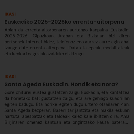
IKASI
Euskadiko 2025-2026ko errenta-aitorpena
Abian da errenta-aitorpenaren aurtengo kanpaina Euskadin:
2025-2026. Gipuzkoan, Araban eta Bizkaian bizi diren
pertsonek Internet bidez, telefonoz edo aurrez aurre egin ahal
izango dute errenta-aitorpena. Data eta epeak, modalitateak
eta kenkari nagusiak azalduko dizkizugu.
IKASI
Santa Ageda Euskadin. Nondik eta nora?
Gure ohiturei eustea gustatzen zaigu Euskadin, eta kantatzea
da horietako bat: gustatzen zaigu, eta are gehiago kuadrillan
egiten badugu. Eta horixe egiten dugu urtero otsailaren 4an,
Santa Ageda bezperan. Baserritar jantzita eta makila eskuan
hartuta, abesbatzak eta taldeak kalez kale ibiltzen dira, Ama
Birjinaren omenez kantuan eta ongintzako kausa baterako
dirua biltzen. Santa Agedaren historia kontatuko dizugu hemen,