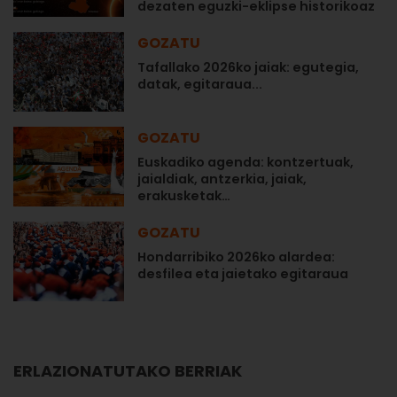
dezaten eguzki-eklipse historikoaz
GOZATU
Tafallako 2026ko jaiak: egutegia,
datak, egitaraua...
GOZATU
Euskadiko agenda: kontzertuak,
jaialdiak, antzerkia, jaiak,
erakusketak…
GOZATU
Hondarribiko 2026ko alardea:
desfilea eta jaietako egitaraua
ERLAZIONATUTAKO BERRIAK