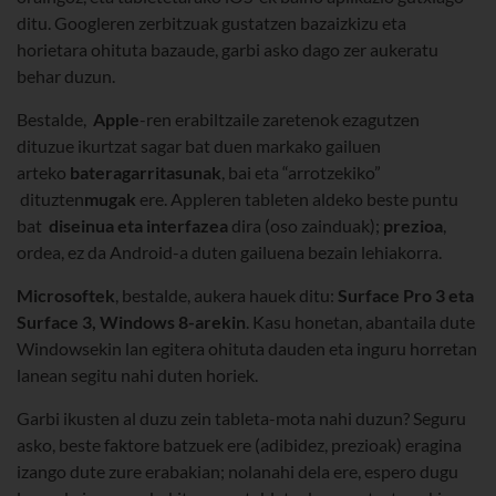
ditu. Googleren zerbitzuak gustatzen bazaizkizu eta
horietara ohituta bazaude, garbi asko dago zer aukeratu
behar duzun.
Bestalde,
Apple
-ren erabiltzaile zaretenok ezagutzen
dituzue ikurtzat sagar bat duen markako gailuen
arteko
bateragarritasunak
, bai eta “arrotzekiko”
dituzten
mugak
ere. Appleren tableten aldeko beste puntu
bat
diseinua eta interfazea
dira (oso zainduak);
prezioa
,
ordea, ez da Android-a duten gailuena bezain lehiakorra.
Microsoftek
, bestalde, aukera hauek ditu:
Surface Pro 3 eta
Surface 3, Windows 8-arekin
. Kasu honetan, abantaila dute
Windowsekin lan egitera ohituta dauden eta inguru horretan
lanean segitu nahi duten horiek.
Garbi ikusten al duzu zein tableta-mota nahi duzun? Seguru
asko, beste faktore batzuek ere (adibidez, prezioak) eragina
izango dute zure erabakian; nolanahi dela ere, espero dugu