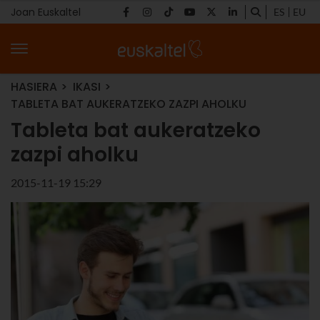
Joan Euskaltel
ES
EU
HASIERA
IKASI
TABLETA BAT AUKERATZEKO ZAZPI AHOLKU
Tableta bat aukeratzeko
zazpi aholku
2015-11-19 15:29