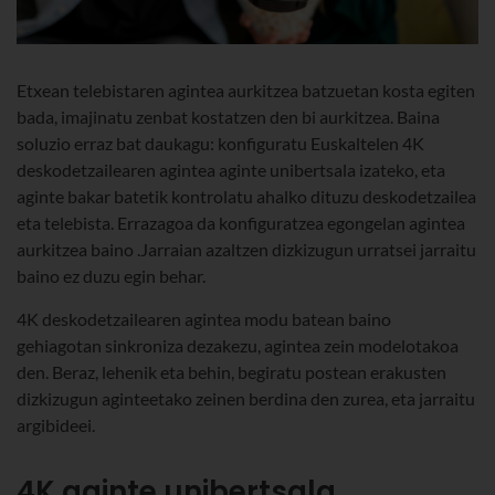
Etxean telebistaren agintea aurkitzea batzuetan kosta egiten
bada, imajinatu zenbat kostatzen den bi aurkitzea. Baina
soluzio erraz bat daukagu: konfiguratu Euskaltelen 4K
deskodetzailearen agintea aginte unibertsala izateko, eta
aginte bakar batetik kontrolatu ahalko dituzu deskodetzailea
eta telebista. Errazagoa da konfiguratzea egongelan agintea
aurkitzea baino .Jarraian azaltzen dizkizugun urratsei jarraitu
baino ez duzu egin behar.
4K deskodetzailearen agintea modu batean baino
gehiagotan sinkroniza dezakezu, agintea zein modelotakoa
den. Beraz, lehenik eta behin, begiratu postean erakusten
dizkizugun aginteetako zeinen berdina den zurea, eta jarraitu
argibideei.
4K aginte unibertsala