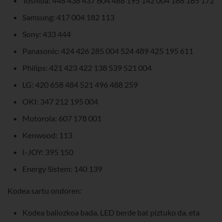
Toshiba: 448 436 437 604 468 195 142 004 188 185 172
Samsung: 417 004 182 113
Sony: 433 444
Panasonic: 424 426 285 004 524 489 425 195 611
Philips: 421 423 422 138 539 521 004
LG: 420 658 484 521 496 488 259
OKI: 347 212 195 004
Motorola: 607 178 001
Kenwood: 113
I-JOY: 395 150
Energy Sistem: 140 139
Kodea sartu ondoren:
Kodea baliozkoa bada, LED berde bat piztuko da, eta