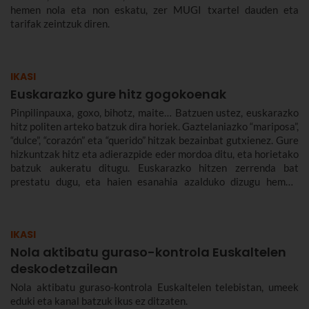
hemen nola eta non eskatu, zer MUGI txartel dauden eta
tarifak zeintzuk diren.
IKASI
Euskarazko gure hitz gogokoenak
Pinpilinpauxa, goxo, bihotz, maite… Batzuen ustez, euskarazko
hitz politen arteko batzuk dira horiek. Gaztelaniazko “mariposa”,
“dulce”, “corazón” eta “querido” hitzak bezainbat gutxienez. Gure
hizkuntzak hitz eta adierazpide eder mordoa ditu, eta horietako
batzuk aukeratu ditugu. Euskarazko hitzen zerrenda bat
prestatu dugu, eta haien esanahia azalduko dizugu hemen.
Euskarazko hitz politak, maitekorrak, bitxiak, oinarrizkoak…
ere bildu ditugu, euskarazko hiztegia zabaltzen lagundu
diezazuten.
IKASI
Nola aktibatu guraso-kontrola Euskaltelen
deskodetzailean
Nola aktibatu guraso-kontrola Euskaltelen telebistan, umeek
eduki eta kanal batzuk ikus ez ditzaten.