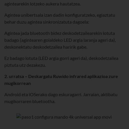
agintearekin lotzeko aukera hautatzea.
Agintea unibertsala izan dadin konfiguratzeko, egiaztatu
behar duzu agintea sinkronizatuta dagoela:
Agintea jada bluetooth bidez deskodetzailearekin lotuta
badago (agintearen goialdeko LED argia laranja ageri da),
deskonektatu deskodetzailea haririk gabe.
Ez badago lotuta (LED argia gorri ageri da), deskodetzailea
piztuta utz dezakezu.
2. urratsa – Deskargatu Ruwido infrared aplikazioa zure
mugikorrean
Android eta iOSerako dago eskuragarri. Jarraian, aktibatu
mugikorraren bluetootha.