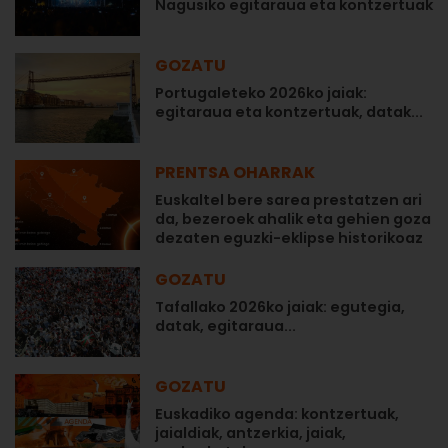
Nagusiko egitaraua eta kontzertuak
GOZATU
Portugaleteko 2026ko jaiak:
egitaraua eta kontzertuak, datak...
PRENTSA OHARRAK
Euskaltel bere sarea prestatzen ari
da, bezeroek ahalik eta gehien goza
dezaten eguzki-eklipse historikoaz
GOZATU
Tafallako 2026ko jaiak: egutegia,
datak, egitaraua...
GOZATU
Euskadiko agenda: kontzertuak,
jaialdiak, antzerkia, jaiak,