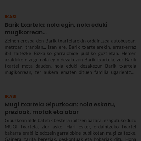
IKASI
Barik txartela: nola egin, nola eduki
mugikorrean...
Zeinen erosoa den Barik txartelarekin ordaintzea autobusean,
metroan, tranbian... Izan ere, Barik txartelarekin, erraz-erraz
ibil zaitezke Bizkaiko garraiobide publiko guztietan. Hemen
azalduko dizugu nola egin dezakezun Barik txartela, zer Barik
txartel mota dauden, nola eduki dezakezun Barik txartela
mugikorrean, zer aukera ematen dituen familia ugarientzat,
zenbat balio duen, zer tarifa dauden eta askoz gehiago.
IKASI
Mugi txartela Gipuzkoan: nola eskatu,
prezioak, motak eta abar
Gipuzkoan alde batetik bestera ibiltzen bazara, ezagutuko duzu
MUGI txartela, ziur asko. Hari esker, ordaintzeko txartel
bakarra erabiliz edozein garraiobide publikotan mugi zaitezke.
Gainera, tarifa bereziak, deskontuak eta hobariak ditu. Hona