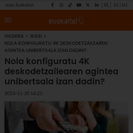
Joan Euskaltel
ES
EU
HASIERA
IKASI
NOLA KONFIGURATU 4K DESKODETZAILEAREN
AGINTEA UNIBERTSALA IZAN DADIN?
Nola konfiguratu 4K
deskodetzailearen agintea
unibertsala izan dadin?
2023-11-30 16:23