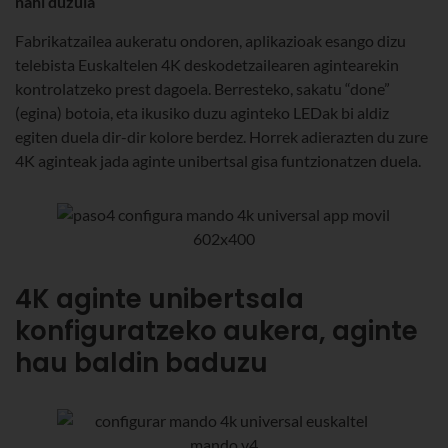
nahi duzula
Fabrikatzailea aukeratu ondoren, aplikazioak esango dizu
telebista Euskaltelen 4K deskodetzailearen agintearekin
kontrolatzeko prest dagoela. Berresteko, sakatu “done”
(egina) botoia, eta ikusiko duzu aginteko LEDak bi aldiz
egiten duela dir-dir kolore berdez. Horrek adierazten du zure
4K aginteak jada aginte unibertsal gisa funtzionatzen duela.
4K aginte unibertsala
konfiguratzeko aukera, aginte
hau baldin baduzu