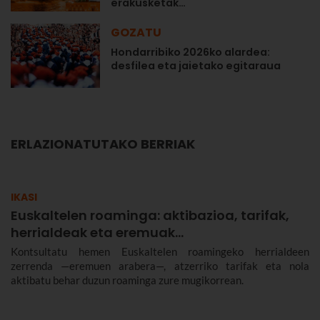
erakusketak…
GOZATU
Hondarribiko 2026ko alardea:
desfilea eta jaietako egitaraua
ERLAZIONATUTAKO BERRIAK
IKASI
Euskaltelen roaminga: aktibazioa, tarifak,
herrialdeak eta eremuak…
Kontsultatu hemen Euskaltelen roamingeko herrialdeen
zerrenda —eremuen arabera—, atzerriko tarifak eta nola
aktibatu behar duzun roaminga zure mugikorrean.