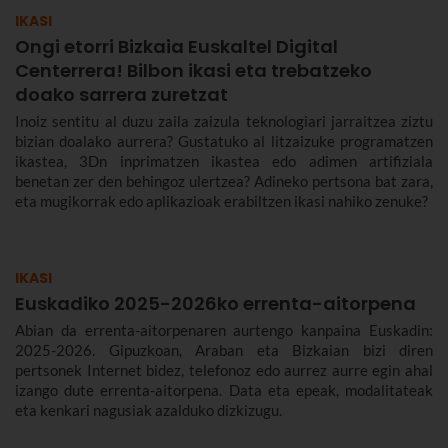
IKASI
Ongi etorri Bizkaia Euskaltel Digital
Centerrera! Bilbon ikasi eta trebatzeko
doako sarrera zuretzat
Inoiz sentitu al duzu zaila zaizula teknologiari jarraitzea ziztu
bizian doalako aurrera? Gustatuko al litzaizuke programatzen
ikastea, 3Dn inprimatzen ikastea edo adimen artifiziala
benetan zer den behingoz ulertzea? Adineko pertsona bat zara,
eta mugikorrak edo aplikazioak erabiltzen ikasi nahiko zenuke?
IKASI
Euskadiko 2025-2026ko errenta-aitorpena
Abian da errenta-aitorpenaren aurtengo kanpaina Euskadin:
2025-2026. Gipuzkoan, Araban eta Bizkaian bizi diren
pertsonek Internet bidez, telefonoz edo aurrez aurre egin ahal
izango dute errenta-aitorpena. Data eta epeak, modalitateak
eta kenkari nagusiak azalduko dizkizugu.