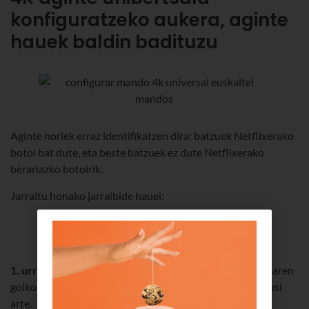
konfiguratzeko aukera, aginte
hauek baldin badituzu
Aginte horiek erraz identifikatzen dira: batzuek Netflixerako
botoi bat dute, eta beste batzuek ez dute Netflixerako
berariazko botoirik.
Jarraitu honako jarraibide hauei:
1. urratsa – Sakatu Euskaltel botoia 3 segundoz
, agintearen
goiko aldeko argi laranjak bi aldiz dir-dir egiten duela ikusi
arte.