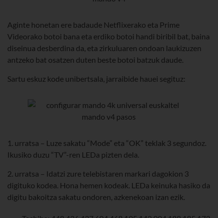
Aginte honetan ere badaude Netflixerako eta Prime
Videorako botoi bana eta erdiko botoi handi biribil bat, baina
diseinua desberdina da, eta zirkuluaren ondoan laukizuzen
antzeko bat osatzen duten beste botoi batzuk daude.
Sartu eskuz kode unibertsala, jarraibide hauei segituz:
1. urratsa – Luze sakatu “Mode” eta “OK” teklak 3 segundoz.
Ikusiko duzu “TV”-ren LEDa pizten dela.
2. urratsa – Idatzi zure telebistaren markari dagokion 3
digituko kodea. Hona hemen kodeak. LEDa keinuka hasiko da
digitu bakoitza sakatu ondoren, azkenekoan izan ezik.