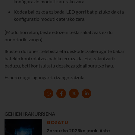
konfigurazio modutik aterako zara.
Kodea baliozkoa ez bada, LED gorri bat piztuko da eta
konfigurazio modutik aterako zara.
(Modu horretan, beste edozein tekla sakatzeak ez du
ondoriorik izango).
Ikusten duzunez, telebista eta deskodetzailea aginte bakar
batekin kontrolatzea nahiko erraza da. Eta, zalantzarik
baduzu, beti kontsultatu dezakezu gidaliburutxo hau.
Espero dugu lagungarria izango zaizula.
GEHIEN IRAKURRIENA
GOZATU
Zarauzko 2026ko jaiak: Aste