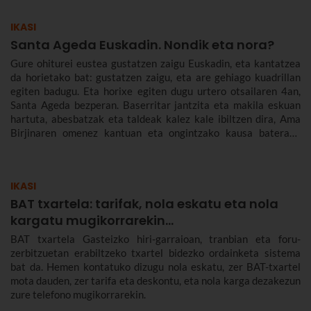
IKASI
Santa Ageda Euskadin. Nondik eta nora?
Gure ohiturei eustea gustatzen zaigu Euskadin, eta kantatzea
da horietako bat: gustatzen zaigu, eta are gehiago kuadrillan
egiten badugu. Eta horixe egiten dugu urtero otsailaren 4an,
Santa Ageda bezperan. Baserritar jantzita eta makila eskuan
hartuta, abesbatzak eta taldeak kalez kale ibiltzen dira, Ama
Birjinaren omenez kantuan eta ongintzako kausa baterako
dirua biltzen. Santa Agedaren historia kontatuko dizugu hemen,
nola ospatzen den Bilbon eta Euskadiko beste herri batzuetan,
ez dezazun Santa Ageda bezperan huts egin.
IKASI
BAT txartela: tarifak, nola eskatu eta nola
kargatu mugikorrarekin...
BAT txartela Gasteizko hiri-garraioan, tranbian eta foru-
zerbitzuetan erabiltzeko txartel bidezko ordainketa sistema
bat da. Hemen kontatuko dizugu nola eskatu, zer BAT-txartel
mota dauden, zer tarifa eta deskontu, eta nola karga dezakezun
zure telefono mugikorrarekin.