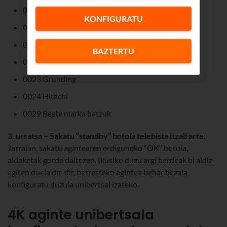
0019 Airis
KONFIGURATU
0020 Blaupunkt
0021 Sanyo
BAZTERTU
0022 Sharp
0023 Grunding
0024 Hitachi
0029 Beste marka batzuk
3. urratsa – Sakatu “standby” botoia telebista itzali arte
.
Jarraian, sakatu agintearen erdiguneko “OK” botoia,
aldaketak gorde daitezen. Ikusiko duzu argi berdeak bi aldiz
egiten duela dir-dir, berresteko agintea behar bezala
konfiguratu duzula unibertsal izateko.
4K aginte unibertsala