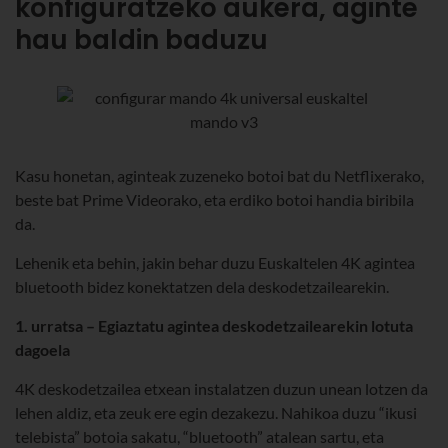
konfiguratzeko aukera, aginte
hau baldin baduzu
Kasu honetan, aginteak zuzeneko botoi bat du Netflixerako,
beste bat Prime Videorako, eta erdiko botoi handia biribila
da.
Lehenik eta behin, jakin behar duzu Euskaltelen 4K agintea
bluetooth bidez konektatzen dela deskodetzailearekin.
1. urratsa – Egiaztatu agintea deskodetzailearekin lotuta
dagoela
4K deskodetzailea etxean instalatzen duzun unean lotzen da
lehen aldiz, eta zeuk ere egin dezakezu. Nahikoa duzu “ikusi
telebista” botoia sakatu, “bluetooth” atalean sartu, eta