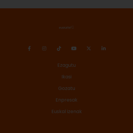
Ezagutu
Ikasi
Gozatu
Enpresak
Euskal izenak