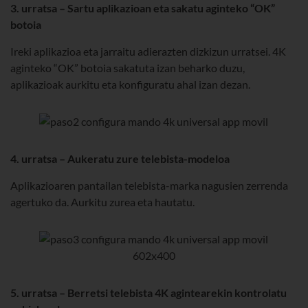
3. urratsa – Sartu aplikazioan eta sakatu aginteko “OK”
botoia
Ireki aplikazioa eta jarraitu adierazten dizkizun urratsei. 4K
aginteko “OK” botoia sakatuta izan beharko duzu,
aplikazioak aurkitu eta konfiguratu ahal izan dezan.
4. urratsa – Aukeratu zure telebista-modeloa
Aplikazioaren pantailan telebista-marka nagusien zerrenda
agertuko da. Aurkitu zurea eta hautatu.
5. urratsa – Berretsi telebista 4K agintearekin kontrolatu