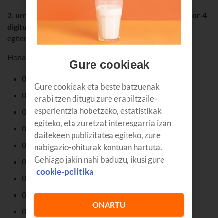
2. urratsa – Tekleatu zure telebistaren markari dagokion 4
digituko kodea
, eta aginteko argi berdea bi aldiz dir-dir
egiten ikusiko duzu.
Hona hemen markei dagozkien kodeen zerrenda:
Gure cookieak
0010 LG
Gure cookieak eta beste batzuenak
0011 Samsung
erabiltzen ditugu zure erabiltzaile-
esperientzia hobetzeko, estatistikak
0012 Sony
egiteko, eta zuretzat interesgarria izan
0013 Philips
daitekeen publizitatea egiteko, zure
0014 Panasonic
nabigazio-ohiturak kontuan hartuta.
Gehiago jakin nahi baduzu, ikusi gure
0015 Toshiba
cookie-politika
0016 Nevir
0017 Hisense
ONARTU
0018 Bluesens