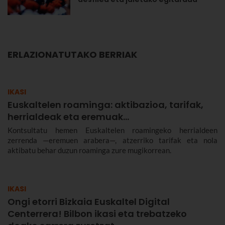
ERLAZIONATUTAKO BERRIAK
IKASI
Euskaltelen roaminga: aktibazioa, tarifak,
herrialdeak eta eremuak…
Kontsultatu hemen Euskaltelen roamingeko herrialdeen
zerrenda —eremuen arabera—, atzerriko tarifak eta nola
aktibatu behar duzun roaminga zure mugikorrean.
IKASI
Ongi etorri Bizkaia Euskaltel Digital
Centerrera! Bilbon ikasi eta trebatzeko