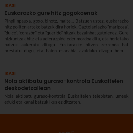
IKASI
Euskarazko gure hitz gogokoenak
Pinpilinpauxa, goxo, bihotz, maite… Batzuen ustez, euskarazko
hitz politen arteko batzuk dira horiek. Gaztelaniazko “mariposa”,
“dulce”, “corazón” eta “querido” hitzak bezainbat gutxienez. Gure
hizkuntzak hitz eta adierazpide eder mordoa ditu, eta horietako
batzuk aukeratu ditugu. Euskarazko hitzen zerrenda bat
prestatu dugu, eta haien esanahia azalduko dizugu hemen.
Euskarazko hitz politak, maitekorrak, bitxiak, oinarrizkoak…
ere bildu ditugu, euskarazko hiztegia zabaltzen lagundu
diezazuten.
IKASI
Nola aktibatu guraso-kontrola Euskaltelen
deskodetzailean
Nola aktibatu guraso-kontrola Euskaltelen telebistan, umeek
eduki eta kanal batzuk ikus ez ditzaten.