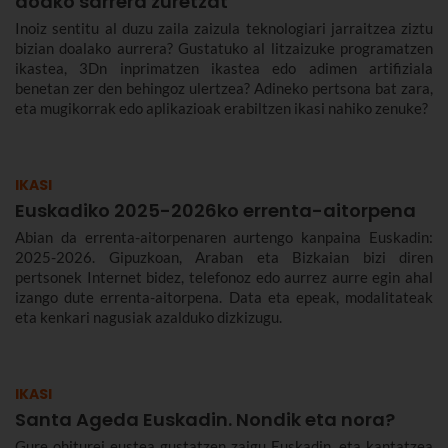
doako sarrera zuretzat
Inoiz sentitu al duzu zaila zaizula teknologiari jarraitzea ziztu
bizian doalako aurrera? Gustatuko al litzaizuke programatzen
ikastea, 3Dn inprimatzen ikastea edo adimen artifiziala
benetan zer den behingoz ulertzea? Adineko pertsona bat zara,
eta mugikorrak edo aplikazioak erabiltzen ikasi nahiko zenuke?
IKASI
Euskadiko 2025-2026ko errenta-aitorpena
Abian da errenta-aitorpenaren aurtengo kanpaina Euskadin:
2025-2026. Gipuzkoan, Araban eta Bizkaian bizi diren
pertsonek Internet bidez, telefonoz edo aurrez aurre egin ahal
izango dute errenta-aitorpena. Data eta epeak, modalitateak
eta kenkari nagusiak azalduko dizkizugu.
IKASI
Santa Ageda Euskadin. Nondik eta nora?
Gure ohiturei eustea gustatzen zaigu Euskadin, eta kantatzea