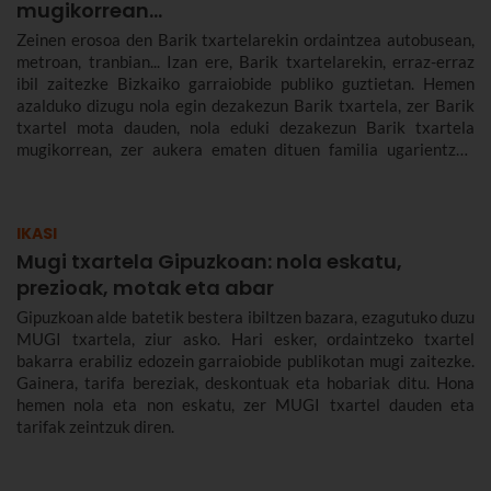
mugikorrean...
Zeinen erosoa den Barik txartelarekin ordaintzea autobusean,
metroan, tranbian... Izan ere, Barik txartelarekin, erraz-erraz
ibil zaitezke Bizkaiko garraiobide publiko guztietan. Hemen
azalduko dizugu nola egin dezakezun Barik txartela, zer Barik
txartel mota dauden, nola eduki dezakezun Barik txartela
mugikorrean, zer aukera ematen dituen familia ugarientzat,
zenbat balio duen, zer tarifa dauden eta askoz gehiago.
IKASI
Mugi txartela Gipuzkoan: nola eskatu,
prezioak, motak eta abar
Gipuzkoan alde batetik bestera ibiltzen bazara, ezagutuko duzu
MUGI txartela, ziur asko. Hari esker, ordaintzeko txartel
bakarra erabiliz edozein garraiobide publikotan mugi zaitezke.
Gainera, tarifa bereziak, deskontuak eta hobariak ditu. Hona
hemen nola eta non eskatu, zer MUGI txartel dauden eta
tarifak zeintzuk diren.