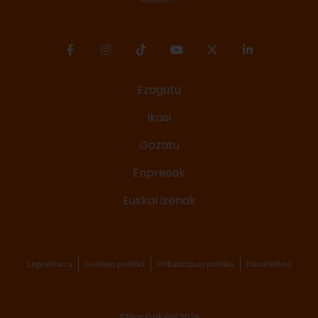
Ezagutu
Ikasi
Gozatu
Enpresak
Euskal izenak
Lege-oharra
Cookien politika
Pribatutasun politika
Kanal etikoa
©Blog Euskaltel 2026