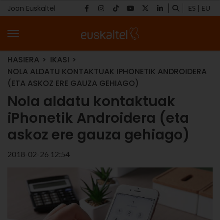
Joan Euskaltel
ES
EU
HASIERA
IKASI
NOLA ALDATU KONTAKTUAK IPHONETIK ANDROIDERA
(ETA ASKOZ ERE GAUZA GEHIAGO)
Nola aldatu kontaktuak
iPhonetik Androidera (eta
askoz ere gauza gehiago)
2018-02-26 12:54