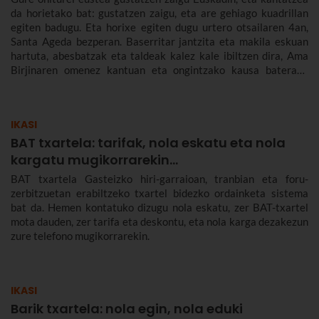
da horietako bat: gustatzen zaigu, eta are gehiago kuadrillan
egiten badugu. Eta horixe egiten dugu urtero otsailaren 4an,
Santa Ageda bezperan. Baserritar jantzita eta makila eskuan
hartuta, abesbatzak eta taldeak kalez kale ibiltzen dira, Ama
Birjinaren omenez kantuan eta ongintzako kausa baterako
dirua biltzen. Santa Agedaren historia kontatuko dizugu hemen,
nola ospatzen den Bilbon eta Euskadiko beste herri batzuetan,
ez dezazun Santa Ageda bezperan huts egin.
IKASI
BAT txartela: tarifak, nola eskatu eta nola
kargatu mugikorrarekin...
BAT txartela Gasteizko hiri-garraioan, tranbian eta foru-
zerbitzuetan erabiltzeko txartel bidezko ordainketa sistema
bat da. Hemen kontatuko dizugu nola eskatu, zer BAT-txartel
mota dauden, zer tarifa eta deskontu, eta nola karga dezakezun
zure telefono mugikorrarekin.
IKASI
Barik txartela: nola egin, nola eduki