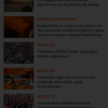
Portugaleteko 2026ko jaiak:
egitaraua eta kontzertuak, datak...
PRENTSA OHARRAK
Euskaltel bere sarea prestatzen ari
da, bezeroek ahalik eta gehien goza
dezaten eguzki-eklipse historikoaz
GOZATU
Tafallako 2026ko jaiak: egutegia,
datak, egitaraua...
GOZATU
Euskadiko agenda: kontzertuak,
jaialdiak, antzerkia, jaiak,
erakusketak…
GOZATU
Hondarribiko 2026ko alardea:
desfilea eta jaietako egitaraua