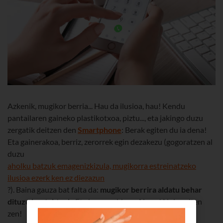
Azkenik, mugikor berria... Hau da ilusioa, hau! Kendu
pantailaren gaineko plastikotxoa, piztu..., eta jakingo duzu
zergatik deitzen den
Smartphone
: Berak egiten du ia dena!
Eta gainerakoa, berriz, zerorrek egin dezakezu (gogoratzen al
duzu
aholku batzuk emagenizkizula, mugikorra estreinatzeko
ilusioa ezerk ken ez diezazun
?). Baina gauza bat falta da:
mugikor berrira aldatu behar
dituzu kontaktuak
. Eta horra galdera: Ai ene! Nola egiten
zen!