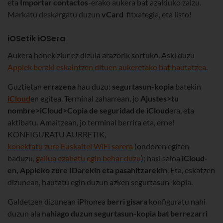
eta
Importar contactos
-erako aukera bat azalduko zaizu.
Markatu deskargatu duzun
vCard
fitxategia, eta listo!
iOSetik iOSera
Aukera honek ziur ez dizula arazorik sortuko. Aski duzu
Applek berakl eskaintzen dituen aukeretako bat hautatzea
.
Guztietan
errazena
hau duzu:
segurtasun-kopia
batekin
iCloud
en egitea. Terminal zaharrean, jo
Ajustes>tu
nombre>iCloud>Copia de seguridad de iCloud
era, eta
aktibatu
.
Amaitzean, jo terminal berrira eta, erne!
KONFIGURATU AURRETIK,
konektatu zure Euskaltel WiFi sarera
(ondoren egiten
baduzu,
gailua ezabatu egin behar duzu
); hasi saioa
iCloud-
en, Appleko zure IDarekin eta pasahitzarekin
. Eta, eskatzen
dizunean, hautatu egin duzun azken segurtasun-kopia.
Galdetzen dizunean iPhonea
berri gisara
konfiguratu nahi
duzun ala n
ahiago duzun segurtasun-kopia bat berrezarri