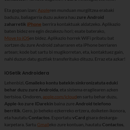
Eta gogoan izan:
Apple
ren munduan murgiltzea erabaki
baduzu, baliagarria duzu aukera hau
zure Android
zaharretik
iPhone
berrira kontaktuak aldatzeko. Aplikazio
baten bidez ere egin dezakezu hori; esate baterako,
Move to iOS
en bidez. Aplikazio horrek WiFi pribatu bat
sortzen du zure Android zaharraren eta iPhone berriaren
artean; kode bat sartu bi mugikorretan, eta, kontaktuez gain,
nahi duzun datu guztiak transferituko dituzu. Erraz eta azkar!
iOSetik Androidera
Lehenbizi,
Gmaileko kontu batekin sinkronizatuta eduki
behar duzu zure Androida
, eta sistema eragilearen azken
bertsioa. Ondoren,
apple.com/icloud
en sartu behar duzu,
Apple-ko zure IDarekin
baina zure
Android telefono
berritik
. Gero, jo beheko ezkerreko ertzera, doiketen ikonora,
eta hautatu
Contactos
. Esportatu
vCard
gisara deskarga-
karpetara. Sartu
Gmail
eko zure kontuan, hautatu
Contactos
,