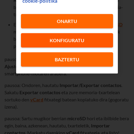
cookie-politika
bazaizu, hori da aukerarik onena, ez baituzu memoria-
txartelik behar kontaktuak gordetzeko.
ONARTU
Ez baduzu erabili nahi Googleko kontu bera,
microSD
memoria-txartel bat aukera egokia duzu kontaktuak
batetik bestera aldatzeko. Hona eman beharreko
KONFIGURATU
pausoak:
pausoa: Mugikor zaharrean, jo
Contactos
era eta sakatu
BAZTERTU
Ajustes
edo
Administrar contactos
edo
Más
, daukazun
smartphone-motaren arabera.
pausoa: Ondoren, hautatu
Importar/Exportar contactos
.
Sakatu
Exportar contactos
eta zure memoria-txartelean
sortuko den
vCard
fitxategi batean kopiatuko dira (gogoratu
izena).
pausoa: Sartu mugikor berrian
microSD
hori eta ibilbide bera
egin, baina, azkenean, hautatu, txarteletik,
Importar
contactos
. Markatu dagokion
vCard
fitxategia, eta listo!