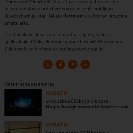
iTunes edo iCloud-etik
, hautatu azkena aipatutakoa eta
aukeratu data eta ordu berriena duen kopia erabilgarri
dauden backup-etan. Sakatu
Restaurar
eta itxaron prozesua
amaitu arte.
Prest daukazu dena: zure kontaktuak, egutegia, zure
aplikazioak... Orain, ekin smartphone berriari! Atera zukua!
Zalantzarik baldin baduzu, zuri laguntzeko gaude.
GEHIEN IRAKURRIENA
GOZATU
Zarauzko 2026ko jaiak: Aste
Nagusiko egitaraua eta kontzertuak
GOZATU