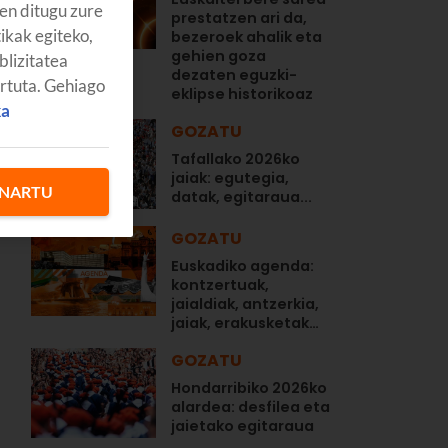
en ditugu zure
prestatzen ari da,
tikak egiteko,
bezeroek ahalik eta
gehien goza
blizitatea
dezaten eguzki-
artuta. Gehiago
eklipse historikoaz
ka
GOZATU
Tafallako 2026ko
jaiak: egutegia,
NARTU
datak, egitaraua...
GOZATU
Euskadiko agenda:
kontzertuak,
jaialdiak, antzerkia,
jaiak, erakusketak…
GOZATU
Hondarribiko 2026ko
alardea: desfilea eta
jaietako egitaraua