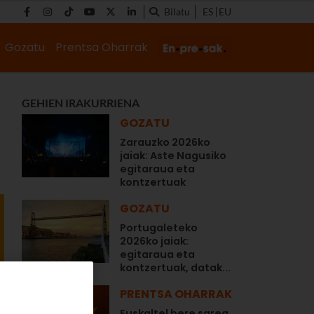
Bilatu
ES
EU
Gozatu
Prentsa Oharrak
GEHIEN IRAKURRIENA
GOZATU
Zarauzko 2026ko
jaiak: Aste Nagusiko
egitaraua eta
kontzertuak
GOZATU
Portugaleteko
2026ko jaiak:
egitaraua eta
kontzertuak, datak...
PRENTSA OHARRAK
Euskaltel bere sarea