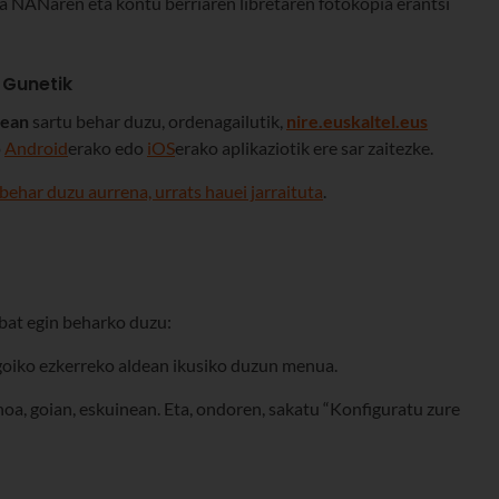
ta NANaren eta kontu berriaren libretaren fotokopia erantsi
 Gunetik
nean
sartu behar duzu, ordenagailutik,
nire.euskaltel.eus
o
Android
erako edo
iOS
erako aplikaziotik ere sar zaitezke.
 behar duzu aurrena, urrats hauei jarraituta
.
 bat egin beharko duzu:
 goiko ezkerreko aldean ikusiko duzun menua.
onoa, goian, eskuinean. Eta, ondoren, sakatu “Konfiguratu zure