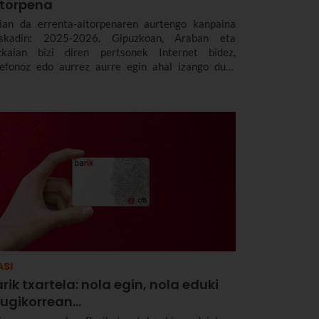
itorpena
ian da errenta-aitorpenaren aurtengo kanpaina
skadin: 2025-2026. Gipuzkoan, Araban eta
zkaian bizi diren pertsonek Internet bidez,
lefonoz edo aurrez aurre egin ahal izango dute
renta-aitorpena. Data eta epeak, modalitateak eta
nkari nagusiak azalduko dizkizugu.
ASI
rik txartela: nola egin, nola eduki
gikorrean...