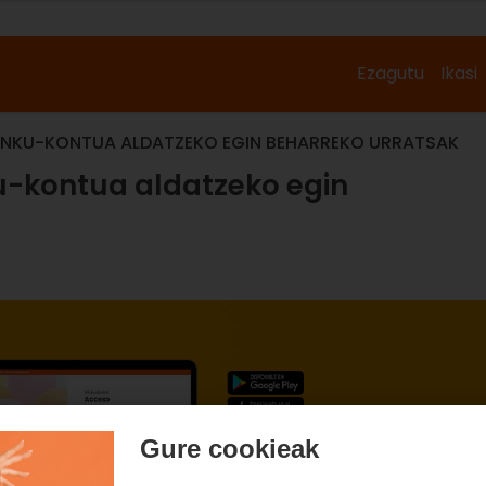
Ezagutu
Ikasi
ANKU-KONTUA ALDATZEKO EGIN BEHARREKO URRATSAK
u-kontua aldatzeko egin
Gure cookieak