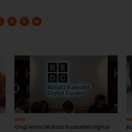
IKASI
IK
Ongi etorri Bizkaia Euskaltel Digital
E