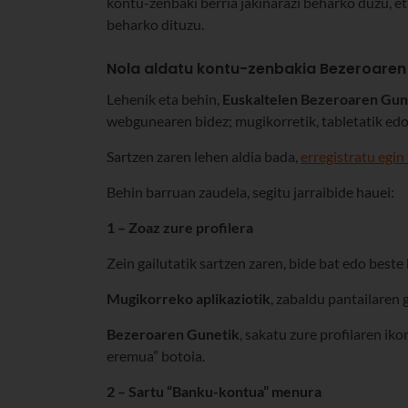
kontu-zenbaki berria jakinarazi beharko duzu, e
beharko dituzu.
Nola aldatu kontu-zenbakia Bezeroaren
Lehenik eta behin,
Euskaltelen Bezeroaren Gu
webgunearen bidez; mugikorretik, tabletatik ed
Sartzen zaren lehen aldia bada,
erregistratu egin
Behin barruan zaudela, segitu jarraibide hauei:
1 – Zoaz zure profilera
Zein gailutatik sartzen zaren, bide bat edo beste
Mugikorreko aplikaziotik
, zabaldu pantailaren
Bezeroaren Gunetik
, sakatu zure profilaren ik
eremua” botoia.
2 – Sartu “Banku-kontua” menura