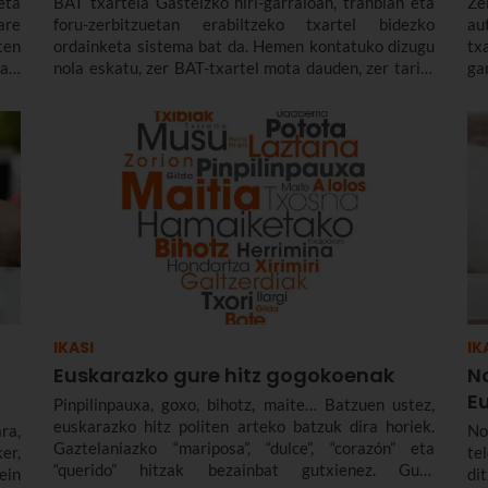
eta
BAT txartela Gasteizko hiri-garraioan, tranbian eta
Ze
are
foru-zerbitzuetan erabiltzeko txartel bidezko
au
ten
ordainketa sistema bat da. Hemen kontatuko dizugu
tx
an.
nola eskatu, zer BAT-txartel mota dauden, zer tarifa
ga
ta,
eta deskontu, eta nola karga dezakezun zure telefono
di
Ama
mugikorrarekin.
tx
usa
tx
ria
fa
bon
da
zun
IKASI
IK
Euskarazko gure hitz gogokoenak
N
E
Pinpilinpauxa, goxo, bihotz, maite… Batzuen ustez,
euskarazko hitz politen arteko batzuk dira horiek.
ra,
No
Gaztelaniazko “mariposa”, “dulce”, “corazón” eta
er,
te
“querido” hitzak bezainbat gutxienez. Gure
ein
di