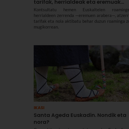
tarifak, herrialdeak eta eremuak…
Kontsultatu hemen Euskaltelen roaming
herrialdeen zerrenda —eremuen arabera—, atzerr
tarifak eta nola aktibatu behar duzun roaminga z
mugikorrean.
IKASI
Santa Ageda Euskadin. Nondik eta
nora?