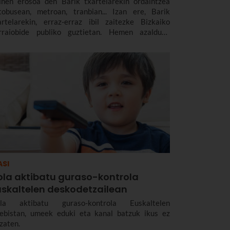
inen erosoa den Barik txartelarekin ordaintzea
tobusean, metroan, tranbian... Izan ere, Barik
artelarekin, erraz-erraz ibil zaitezke Bizkaiko
rraiobide publiko guztietan. Hemen azalduko
zugu nola egin dezakezun Barik txartela, zer Barik
artel mota dauden, nola eduki dezakezun Barik
artela mugikorrean, zer aukera ematen dituen
milia ugarientzat, zenbat balio duen, zer tarifa
uden eta askoz gehiago.
ASI
ola aktibatu guraso-kontrola
uskaltelen deskodetzailean
la aktibatu guraso-kontrola Euskaltelen
lebistan, umeek eduki eta kanal batzuk ikus ez
tzaten.