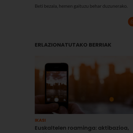
Beti bezala, hemen gaituzu behar duzunerako.
ERLAZIONATUTAKO BERRIAK
IKASI
Euskaltelen roaminga: aktibazioa,