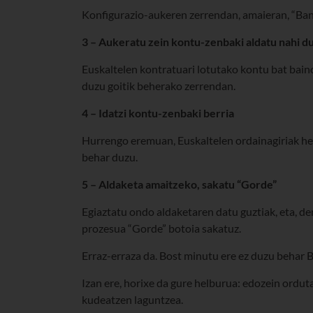
Konfigurazio-aukeren zerrendan, amaieran, “Ban
3 – Aukeratu zein kontu-zenbaki aldatu nahi d
Euskaltelen kontratuari lotutako kontu bat bain
duzu goitik beherako zerrendan.
4 – Idatzi kontu-zenbaki berria
Hurrengo eremuan, Euskaltelen ordainagiriak he
behar duzu.
5 – Aldaketa amaitzeko, sakatu “Gorde”
Egiaztatu ondo aldaketaren datu guztiak, eta, 
prozesua “Gorde” botoia sakatuz.
Erraz-erraza da. Bost minutu ere ez duzu behar
Izan ere, horixe da gure helburua: edozein ordut
kudeatzen laguntzea.