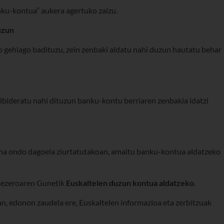
ku-kontua” aukera agertuko zaizu.
uzun
o gehiago badituzu, zein zenbaki aldatu nahi duzun hautatu behar
lbideratu nahi dituzun banku-kontu berriaren zenbakia idatzi
dena ondo dagoela ziurtatutakoan, amaitu banku-kontua aldatzeko
 Bezeroaren Gunetik
Euskaltelen duzun kontua aldatzeko
.
an, edonon zaudela ere, Euskaltelen informazioa eta zerbitzuak