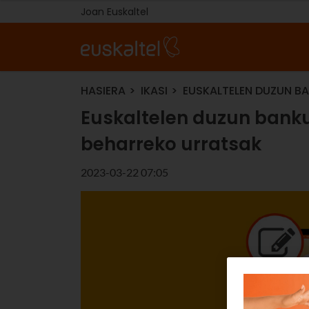
Joan Euskaltel
HASIERA
IKASI
EUSKALTELEN DUZUN B
Euskaltelen duzun bank
beharreko urratsak
2023-03-22 07:05