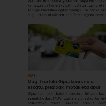
Gure ohiturei eustea gustatzen zaigu Euskadin, 
kantatzea da horietako bat: gustatzen zaigu, eta 
gehiago kuadrillan egiten badugu. Eta horixe egi
dugu urtero otsailaren 4an, Santa Ageda bezper
Baserritar jantzita eta makila eskuan hartu
abesbatzak eta taldeak kalez kale ibiltzen dira, 
Birjinaren omenez kantuan eta ongintzako ka
baterako dirua biltzen. Santa Agedaren histo
kontatuko dizugu hemen, nola ospatzen den Bil
eta Euskadiko beste herri batzuetan, ez deza
Santa Ageda bezperan huts egin.
IKASI
Mugi txartela Gipuzkoan: nola
eskatu, prezioak, motak eta abar
Gipuzkoan alde batetik bestera ibiltzen baza
ezagutuko duzu MUGI txartela, ziur asko. Hari esk
ordaintzeko txartel bakarra erabiliz edoz