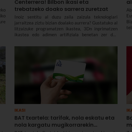
Centerrera! Bilbon ikasi eta
a
trebatzeko doako sarrera zuretzat
eko
Ab
iko
Eu
Inoiz sentitu al duzu zaila zaizula teknologiari
ure
Bi
jarraitzea ziztu bizian doalako aurrera? Gustatuko al
te
litzaizuke programatzen ikastea, 3Dn inprimatzen
er
ikastea edo adimen artifiziala benetan zer den
ke
behingoz ulertzea? Adineko pertsona bat zara, eta
mugikorrak edo aplikazioak erabiltzen ikasi nahiko
zenuke?
IKASI
IK
BAT txartela: tarifak, nola eskatu eta
Ba
nola kargatu mugikorrarekin...
mu