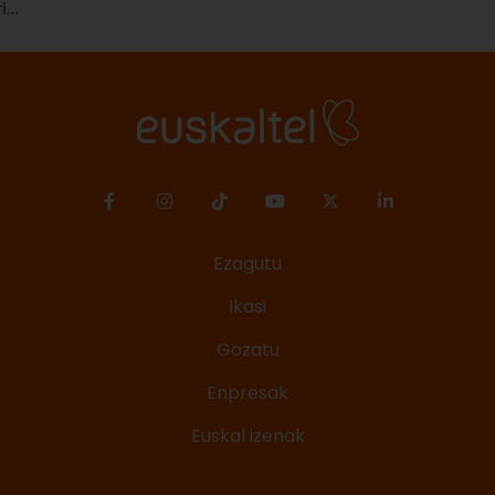
hizkuntzak hitz eta adierazpide eder mordoa ditu, eta
ifa
horietako batzuk aukeratu ditugu. Euskarazko hitzen
men
zerrenda bat prestatu dugu, eta haien esanahia
eta
azalduko dizugu hemen. Euskarazko hitz politak,
maitekorrak, bitxiak, oinarrizkoak… ere bildu ditugu,
euskarazko hiztegia zabaltzen lagundu diezazuten.
Ezagutu
Ikasi
Gozatu
Enpresak
Euskal izenak