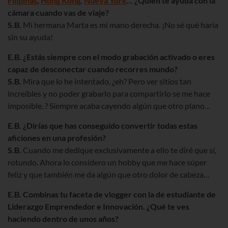
Filipinas
,
Hong Kong
,
Nueva York
... ¿Quién te ayuda con la
cámara cuando vas de viaje?
S.B.
Mi hermana Marta es mi mano derecha. ¡No sé qué haría
sin su ayuda!
E.B. ¿Estás siempre con el modo grabación activado o eres
capaz de desconectar cuando recorres mundo?
S.B.
Mira que lo he intentado, ¿eh? Pero ver sitios tan
increíbles y no poder grabarlo para compartirlo se me hace
imposible. ? Siempre acaba cayendo algún que otro plano…
E.B. ¿Dirías que has conseguido convertir todas estas
aficiones en una profesión?
S.B.
Cuando me dedique exclusivamente a ello te diré que sí,
rotundo. Ahora lo considero un hobby que me hace súper
feliz y que también me da algún que otro dolor de cabeza…
E.B. Combinas tu faceta de vlogger con la de estudiante de
Liderazgo Emprendedor e Innovación. ¿Qué te ves
haciendo dentro de unos años?