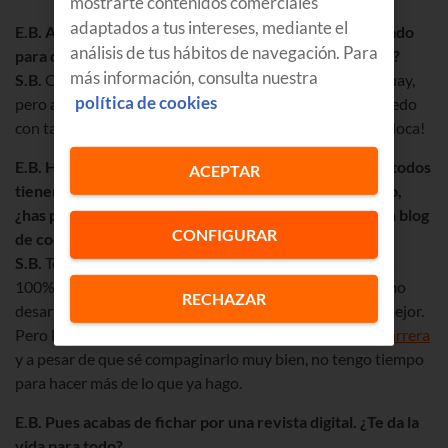
mostrarte contenidos comerciales
adaptados a tus intereses, mediante el
E.B. Ahora que no nos oye nadie… ¿qué tienes preparado
análisis de tus hábitos de navegación. Para
para cuando llegues a 250.000 followers en Instagram?
más información, consulta nuestra
S.B.
Ojalá tuviera tiempo de preparar algo guay, guay, guay,
política de cookies
pero ahora mismo estoy ahogadísima con la uni y no puedo
con tantas cosas en la cabeza. ¡Cualquier día me vuelvo loca!
E.B. Haces vídeos de música, moda, belleza, viajes… y todos
ACEPTAR
tienen más de 200.000 visualizaciones. Viendo el éxito,
¿has pensado en ampliar las temáticas? No sé, quizá un blog
CONFIGURAR
de cocina…
S.B.
Te digo lo mismo que antes: yo, por mi, me dedicaría
100% a esto porque me encanta y me gustaría muchísimo
RECHAZAR
desarrollar todo mi contenido y evolucionar a mejor y mejor.
Pero la verdad es que mi prioridad ahora mismo es
mi carrera
y a pesar de que sé compaginarlo muy bien, no tengo tiempo
para hacer más de lo que ya hago.
E.B. Pues acabas de fichar por una revista digital. ¿Te da la
vida para todo?