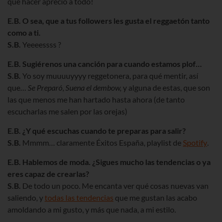
que hacer aprecio a todo!
E.B. O sea, que a tus followers les gusta el reggaetón tanto
como a ti.
S.B.
Yeeeessss ?
E.B. Sugiérenos una canción para cuando estamos plof…
S.B.
Yo soy muuuuyyyy reggetonera, para qué mentir, así
que…
Se Preparó
,
Suena el dembow,
y alguna de estas, que son
las que menos me han hartado hasta ahora (de tanto
escucharlas me salen por las orejas)
E.B. ¿Y qué escuchas cuando te preparas para salir?
S.B.
Mmmm… claramente Éxitos España, playlist de
Spotify
.
E.B. Hablemos de moda. ¿Sigues mucho las tendencias o ya
eres capaz de crearlas?
S.B.
De todo un poco. Me encanta ver qué cosas nuevas van
saliendo, y
todas las tendencias
que me gustan las acabo
amoldando a mi gusto, y más que nada, a mi estilo.