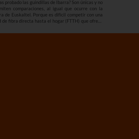
as probado las guindillas de Ibarra? Son únicas y no
miten comparaciones, al igual que ocurre con la
bra de Euskaltel. Porque es difícil competir con una
d de fibra directa hasta el hogar (FTTH) que ofrece
s velocidad y cobertura y acceso a tus contenidos
voritos en calidad 4K.