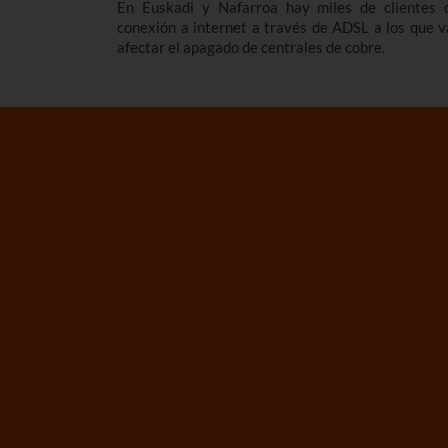
En Euskadi y Nafarroa hay miles de clientes 
conexión a internet a través de ADSL a los que v
afectar el apagado de centrales de cobre.