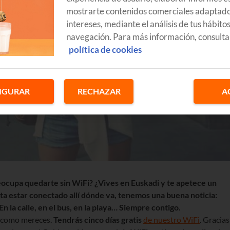
mostrarte contenidos comerciales adaptado
intereses, mediante el análisis de tus hábito
navegación. Para más información, consulta
política de cookies
IGURAR
RECHAZAR
A
reocupa quedarte sin WiFi? ¿Vives en Euskadi y te apetece un
ita estar conectado allí dónde va, tenemos una buena noticia:
En la calle, en el bus, en la playa… Siempre contigo.
da como mereces.
Tendrás cinco días gratis
de nuestro WiFi
. Gracias