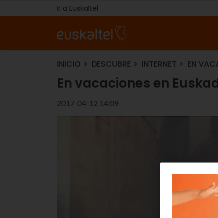
Ir a Euskaltel
INICIO
DESCUBRE
INTERNET
EN VACA
En vacaciones en Euskadi
2017-04-12 14:09