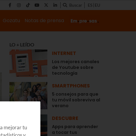
Buscar
ES
EU
Gozatu
Notas de prensa
LO + LEÍDO
INTERNET
Los mejores canales
de Youtube sobre
tecnología
SMARTPHONES
5 consejos para que
tu móvil sobreviva al
verano
DESCUBRE
Apps para aprender
ra mejorar tu
a tocar tus
tadísticos y