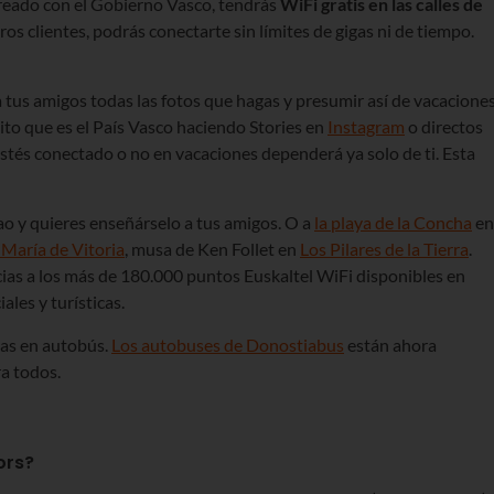
creado con el Gobierno Vasco, tendrás
WiFi gratis en las calles de
ros clientes, podrás conectarte sin límites de gigas ni de tiempo.
 tus amigos todas las fotos que hagas y presumir así de vacaciones
ito que es el País Vasco haciendo Stories en
Instagram
o directos
estés conectado o no en vacaciones dependerá ya solo de ti. Esta
ao y quieres enseñárselo a tus amigos. O a
la playa de la Concha
en
 María de Vitoria
, musa de Ken Follet en
Los Pilares de la Tierra
.
cias a los más de 180.000 puntos Euskaltel WiFi disponibles en
ales y turísticas.
jas en autobús.
Los autobuses de Donostiabus
están ahora
a todos.
ors?