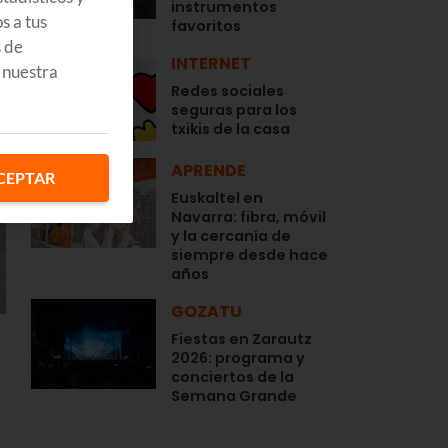
instrumentos
s a tus
favoritos
s de
INTERNET
 nuestra
Redes sociales
seguras para los
txikis de la casa
APRENDE
CEPTAR
Euskaltel en
Navarra: fibra, móvil
y la cercanía de
siempre desde hace
años
GOZATU
Fiestas en Zarautz
2026: programa y
conciertos de la
Semana Grande