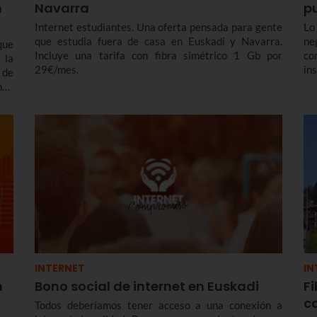
n
Navarra
p
Internet estudiantes. Una oferta pensada para gente
Lo
que estudia fuera de casa en Euskadi y Navarra.
ne
que
Incluye una tarifa con fibra simétrico 1 Gb por
co
 la
29€/mes.
in
 de
es
ndo
Eu
una
INTERNET
IN
n
Bono social de internet en Euskadi
Fi
c
Todos deberíamos tener acceso a una conexión a