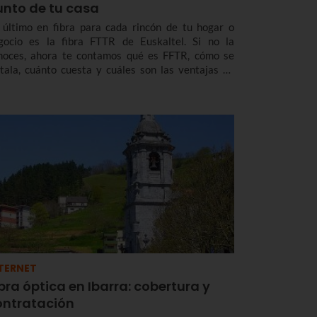
unto de tu casa
 último en fibra para cada rincón de tu hogar o
gocio es la fibra FTTR de Euskaltel. Si no la
noces, ahora te contamos qué es FFTR, cómo se
stala, cuánto cuesta y cuáles son las ventajas de
ta puntera tecnología que ya te ofrece Euskaltel en
skadi y Navarra.
TERNET
bra óptica en Ibarra: cobertura y
ontratación