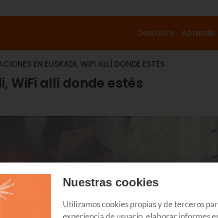
Descubre
Aprende
CIONES EN EUSKADI, WIFI ALLÍ DONDE ESTÉS
, WiFi allí donde estés
Nuestras cookies
Utilizamos cookies propias y de terceros pa
experiencia de usuario, elaborar informes es