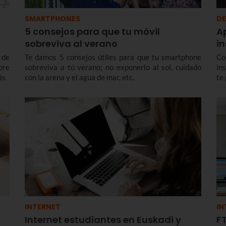
SMARTPHONES
DE
5 consejos para que tu móvil
A
sobreviva al verano
i
 de
Te damos 5 consejos útiles para que tu smartphone
Co
bre
sobreviva a tú verano; no exponerlo al sol, cuidado
in
ás
con la arena y el agua de mar, etc.
te 
INTERNET
IN
Internet estudiantes en Euskadi y
FT