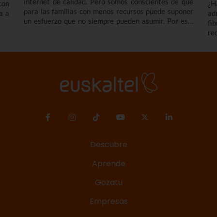
internet de calidad. Pero somos conscientes de que
con
¿H
para las familias con menos recursos puede suponer
a a
ad
un esfuerzo que no siempre pueden asumir. Por eso,
fi
en Euskaltel nos comprometemos con los colectivos
re
más vulnerables ofreciendo el bono social de
má
Internet: una conexión simétrica desde 300 megas a
fa
un precio reducido de forma indefinida.
Descubre
Aprende
Gozatu
Empresas