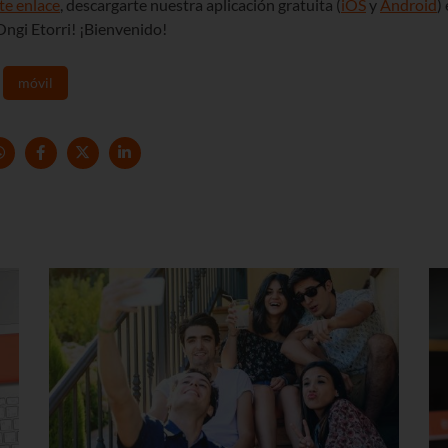
ste enlace
, descargarte nuestra aplicación gratuita (
iOS
y
Android
) 
Ongi Etorri! ¡Bienvenido!
móvil