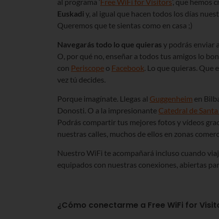
al programa ‘
Free WiFi for Visitors
’, que hemos 
Euskadi
y, al igual que hacen todos los días nuest
Queremos que te sientas como en casa ;)
Navegarás todo lo que quieras
y podrás enviar a
O, por qué no, enseñar a todos tus amigos lo bon
con
Periscope
o
Facebook
. Lo que quieras. Que 
vez tú decides.
Porque imagínate. Llegas al
Guggenheim
en Bilb
Donosti. O a la impresionante
Catedral de Santa
Podrás compartir tus mejores fotos y vídeos gra
nuestras calles, muchos de ellos en zonas comerci
Nuestro WiFi te acompañará incluso cuando via
equipados con nuestras conexiones, abiertas par
¿Cómo conectarme a Free WiFi for Visit