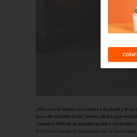
CONF
¿Vas a venir estas vacaciones a Euskadi y te p
poco de turismo local? Si eres de los que neces
¡nuestro WiFi te acompaña gratis y sin límites! 
Si visitas Euskadi, te queremos dar la bienveni