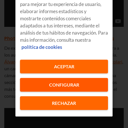
para mejorar tu experiencia de usuario,
elaborar informes estadísticos y
mostrarte contenidos comerciales
adaptados a tus intereses, mediante el
análisis de tus hábitos de navegación. Para
Photolari - La fotografía de mano de expertos
más información, consulta nuestra
política de cookies
De expertos en todo tipo de gadgets vamos a pasar ahora a
los auténticos especialistas en el mundillo de la fotografía.
Álvaro Méndez
y el bilbaíno
Iker Morán
comandan
Photolari
,
ACEPTAR
un canal de YouTube en el que no solo ponen a prueba
cámaras (compactas y profesionales). También tienen una
sección de tutoriales para todo tipo de usuarios, desde los
CONFIGURAR
más torpes a expertos, y la sección
Ola K Ase, Photolari
, el
consultorio fotográfico más loco de internet.
RECHAZAR