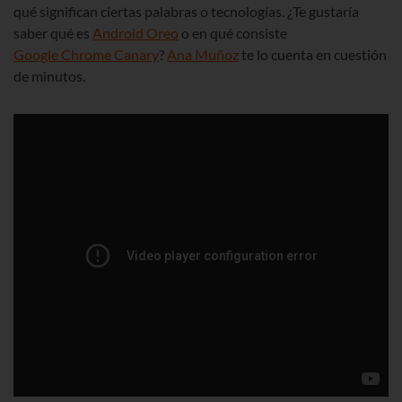
qué significan ciertas palabras o tecnologías. ¿Te gustaría
saber qué es
Android Oreo
o en qué consiste
Google Chrome Canary
?
Ana Muñoz
te lo cuenta en cuestión
de minutos.