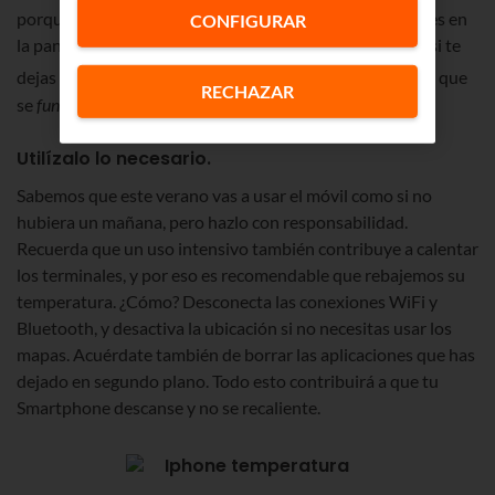
porque el sol causa estragos que pueden ser irreversibles en
CONFIGURAR
la pantalla y en la batería. Tampoco te olvides del calor: si te
o
dejas el móvil en el interior de tu coche a 35
, es posible que
RECHAZAR
se
fundan
algunos componentes internos.
Utilízalo lo necesario.
Sabemos que este verano vas a usar el móvil como si no
hubiera un mañana, pero hazlo con responsabilidad.
Recuerda que un uso intensivo también contribuye a calentar
los terminales, y por eso es recomendable que rebajemos su
temperatura. ¿Cómo? Desconecta las conexiones WiFi y
Bluetooth, y desactiva la ubicación si no necesitas usar los
mapas. Acuérdate también de borrar las aplicaciones que has
dejado en segundo plano. Todo esto contribuirá a que tu
Smartphone descanse y no se recaliente.