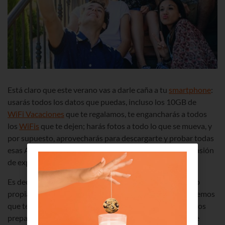
Está claro que este verano vas a darle caña a tu
smartphone
:
usarás todos los datos que puedas, incluso los 10GB de
WiFi Vacaciones
que te regalamos, te engancharás a todos
los
WiFis
que te dejen; harás fotos a todo lo que se mueva, y
por supuesto, aprovecharás para descargarte y probar todas
esas Apps que te interesaban, pero no habías tenido ocasión
de explorar.
Es decir: que a tu móvil le espera una prueba de esfuerzo
propia de un centro de alto rendimiento. Como no queremos
que te dé ningún sobresalto en el mes de agosto, te hemos
preparado 5 consejos prácticos para que tu Smartphone