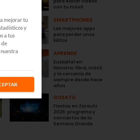
para editar vídeos
con tu móvil
SMARTPHONES
ra mejorar tu
tadísticos y
Las mejores apps
para perder unos
s a tus
kilitos
s de
 nuestra
APRENDE
Euskaltel en
Navarra: fibra, móvil
y la cercanía de
siempre desde hace
CEPTAR
años
GOZATU
Fiestas en Zarautz
2026: programa y
conciertos de la
Semana Grande