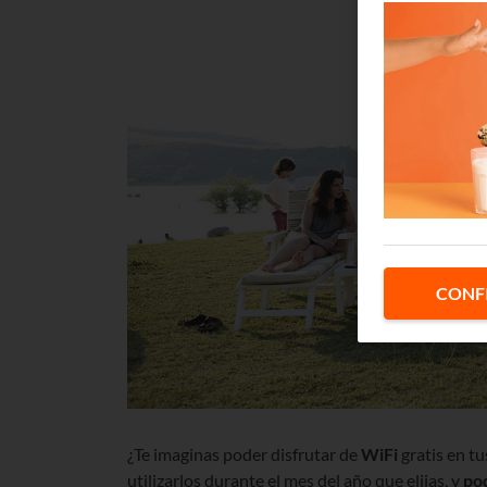
CONF
¿Te imaginas poder disfrutar de
WiFi
gratis en t
utilizarlos durante el mes del año que elijas, y
pod