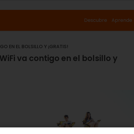
Descubre
Aprende
O EN EL BOLSILLO Y ¡GRATIS!
iFi va contigo en el bolsillo y