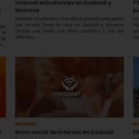
Internet estudiantes en Euskadi y
FT
n
Navarra
p
Internet estudiantes. Una oferta pensada para gente
Lo
que estudia fuera de casa en Euskadi y Navarra.
ne
que
Incluye una tarifa con fibra simétrico 1 Gb por
co
 la
29€/mes.
in
 de
es
ndo
Eu
una
INTERNET
IN
n
Bono social de internet en Euskadi
Fi