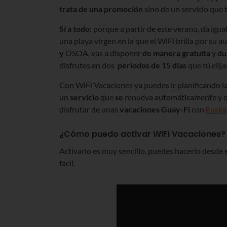
trata de una promoción
sino de un servicio que 
Sí a todo
: porque a partir de este verano, da igu
una playa virgen en la que el WiFi brilla por su a
y
OSOA, vas a disponer
de manera
gratuita
y
du
disfrutes en dos
periodos de 15 días
que tú elija
Con WiFi Vacaciones ya puedes ir planificando l
un
servicio
que
se
renueva automáticamente y de
disfrutar de unas
vacaciones Guay-Fi
con
Euskal
¿Cómo puedo activar WiFi Vacaciones?
Activarlo es muy sencillo, puedes hacerlo desde 
fácil.