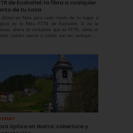
TR de Euskaltel: la fibra a cualquier
unto de tu casa
 último en fibra para cada rincón de tu hogar o
gocio es la fibra FTTR de Euskaltel. Si no la
noces, ahora te contamos qué es FFTR, cómo se
stala, cuánto cuesta y cuáles son las ventajas de
ta puntera tecnología que ya te ofrece Euskaltel en
skadi y Navarra.
TERNET
bra óptica en Ibarra: cobertura y