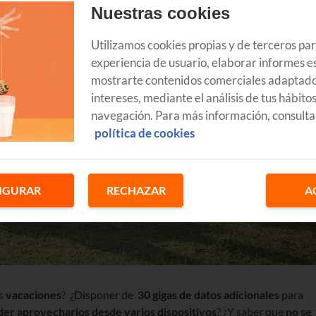
Nuestras cookies
Utilizamos cookies propias y de terceros pa
experiencia de usuario, elaborar informes es
mostrarte contenidos comerciales adaptado
intereses, mediante el análisis de tus hábito
navegación. Para más información, consulta
política de cookies
IGURAR
RECHAZAR
A
us
vacaciones
? ¿Disponer de
30 gigas de datos
adicionales
para
er aprovecharlos desde varios dispositivos
? ¿Y saber que
no se