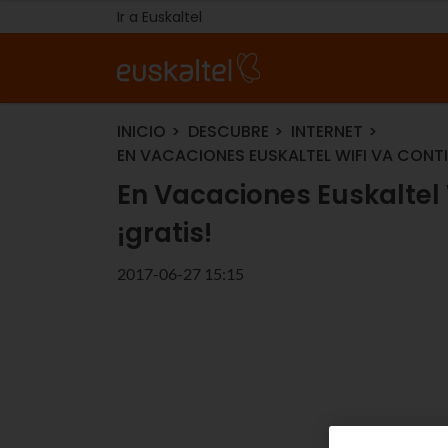
Ir a Euskaltel
INICIO
DESCUBRE
INTERNET
EN VACACIONES EUSKALTEL WIFI VA CONTIG
En Vacaciones Euskaltel W
¡gratis!
2017-06-27 15:15