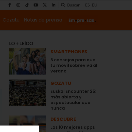
Buscar
ES
EU
Gozatu
Notas de prensa
LO + LEÍDO
SMARTPHONES
5 consejos para que
tu móvil sobreviva al
verano
GOZATU
Euskal Encounter 25:
más abierta y
espectacular que
nunca
DESCUBRE
Las 10 mejores apps