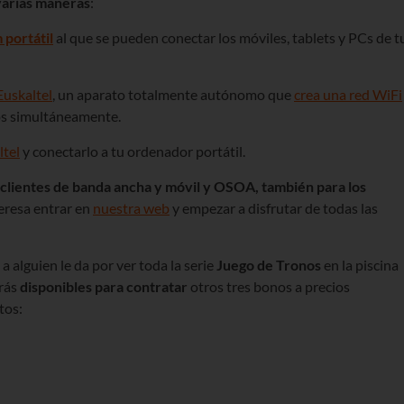
varias maneras
:
portátil
al que se pueden conectar los móviles, tablets y PCs de t
Euskaltel
, un aparato totalmente autónomo que
crea una red WiFi
vos simultáneamente.
ltel
y conectarlo a tu ordenador portátil.
lientes de banda ancha y móvil y OSOA, también para los
teresa entrar en
nuestra web
y empezar a disfrutar de todas las
a alguien le da por ver toda la serie
Juego de Tronos
en la piscina
drás
disponibles para contratar
otros tres bonos a precios
tos: