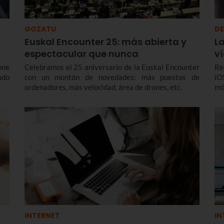
GOZATU
DE
Euskal Encounter 25: más abierta y
La
espectacular que nunca
v
one
Celebramos el 25 aniversario de la Euskal Encounter
Re
ado
con un montón de novedades: más puestos de
iO
ordenadores, más velocidad, área de drones, etc.
mó
INTERNET
IN