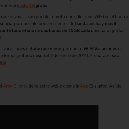
te ofrece
Euskaltel
gratis
?
al que te vayas a un pueblo remoto que sólo tiene WiFi en el bar o a
usencia, porque sólo por ser clientes de
banda ancha y móvil
rante todo el año
de
dos bonos de 15GB cada uno
, para que los
s
as vacaciones del
año que viene
, porque tu
WiFi Vacaciones
es
 forma gratuita desde el 1 de enero de 2018. Prepárate para
tel
el
Área Cliente
de nuestra web o desde la
App
Euskaltel. Así de