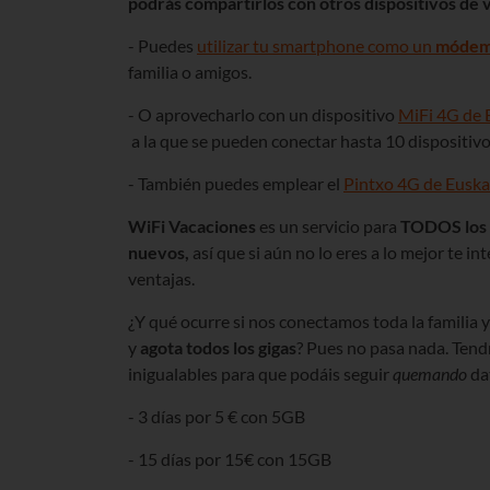
podrás compartirlos con otros dispositivos de 
- Puedes
utilizar tu smartphone como un
módem 
familia o amigos.
- O aprovecharlo con un dispositivo
MiFi 4G de 
a la que se pueden conectar hasta 10 dispositi
- También puedes emplear el
Pintxo 4G de Euska
WiFi Vacaciones
es un servicio para
TODOS los c
nuevos,
así que si aún no lo eres a lo mejor te in
ventajas.
¿Y qué ocurre si nos conectamos toda la familia y 
y
agota todos los gigas
? Pues no pasa nada. Ten
inigualables para que podáis seguir
quemando
da
- 3 días por 5 € con 5GB
- 15 días por 15€ con 15GB