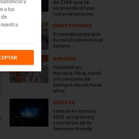
tadísticos y
de 220€ que te
sorprenderán por
s a tus
sus prestaciones
s de
 nuestra
SMARTPHONES
5 consejos para que
tu móvil sobreviva al
verano
CEPTAR
APRENDE
Euskaltel en
Navarra: fibra, móvil
y la cercanía de
siempre desde hace
años
GOZATU
Fiestas en Zarautz
2026: programa y
y
conciertos de la
Semana Grande