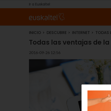
Ir a Euskaltel
INICIO
DESCUBRE
INTERNET
TODAS L
Todas las ventajas de la
2016-09-26 12:56