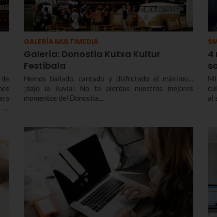
GALERÍA MULTIMEDIA
S
Galería: Donostia Kutxa Kultur
4
Festibala
s
 de
Hemos bailado, cantado y disfrutado al máximo…
Mi
mes
¡bajo la lluvia! No te pierdas nuestros mejores
cui
ara
momentos del Donostia...
al 
 el
mos