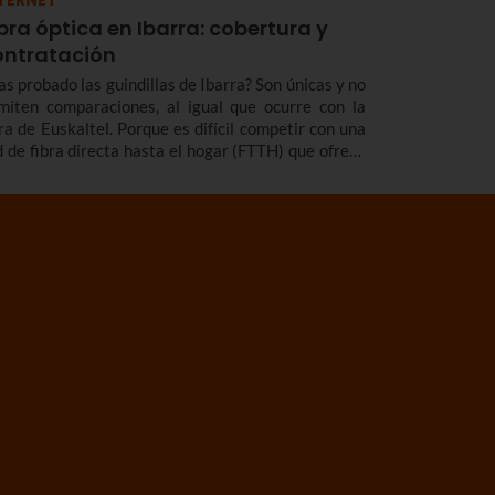
TERNET
bra óptica en Ibarra: cobertura y
ontratación
as probado las guindillas de Ibarra? Son únicas y no
miten comparaciones, al igual que ocurre con la
bra de Euskaltel. Porque es difícil competir con una
d de fibra directa hasta el hogar (FTTH) que ofrece
s velocidad y cobertura y acceso a tus contenidos
voritos en calidad 4K.