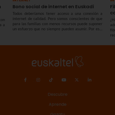
INTERNET
IN
n
Bono social de internet en Euskadi
Fi
c
Todos deberíamos tener acceso a una conexión a
internet de calidad. Pero somos conscientes de que
con
¿H
para las familias con menos recursos puede suponer
a a
ad
un esfuerzo que no siempre pueden asumir. Por eso,
fi
en Euskaltel nos comprometemos con los colectivos
re
más vulnerables ofreciendo el bono social de
má
Internet: una conexión simétrica desde 300 megas a
fa
un precio reducido de forma indefinida.
Descubre
Aprende
Gozatu