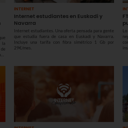
INTERNET
IN
Internet estudiantes en Euskadi y
FT
n
Navarra
p
Internet estudiantes. Una oferta pensada para gente
Lo
que estudia fuera de casa en Euskadi y Navarra.
ne
que
Incluye una tarifa con fibra simétrico 1 Gb por
co
 la
29€/mes.
in
 de
es
ndo
Eu
una