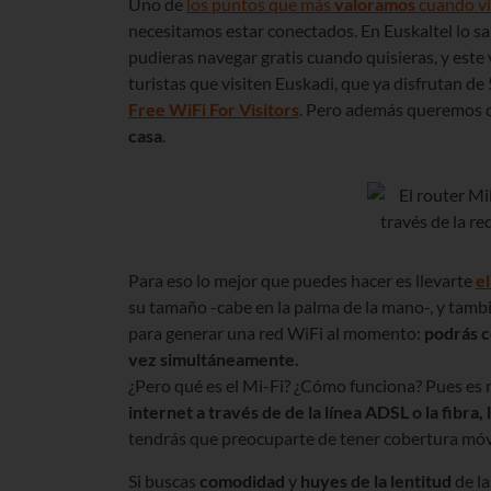
Uno de
los puntos que más
valoramos
cuando v
necesitamos estar conectados. En Euskaltel lo 
pudieras navegar gratis cuando quisieras, y est
turistas que visiten Euskadi, que ya disfrutan de 
Free WiFi For Visitors
. Pero además queremos qu
casa
.
Para eso lo mejor que puedes hacer es llevarte
el
su tamaño -cabe en la palma de la mano-, y tambi
para generar una red WiFi al momento:
podrás co
vez simultáneamente.
¿Pero qué es el Mi-Fi? ¿Cómo funciona? Pues es m
internet a través de de la línea ADSL o la fibra
tendrás que preocuparte de tener cobertura móvi
Si buscas
comodidad
y
huyes de la lentitud
de la