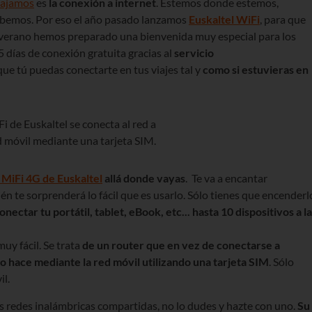
iajamos
es
la conexión a internet
. Estemos donde estemos,
sabemos. Por eso el año pasado lanzamos
Euskaltel WiFi
, para que
e verano hemos preparado una bienvenida muy especial para los
5 días de conexión gratuita gracias al
servicio
e tú puedas conectarte en tus viajes tal y
como si estuvieras en
 MiFi 4G de Euskaltel
allá donde vayas
. Te va a encantar
én te sorprenderá lo fácil que es usarlo. Sólo tienes que encenderl
nectar tu portátil, tablet, eBook, etc... hasta 10 dispositivos a la
uy fácil. Se trata
de un router que en vez de conectarse a
, lo hace mediante la red móvil utilizando una tarjeta SIM
. Sólo
l.
s redes inalámbricas compartidas, no lo dudes y hazte con uno.
Su