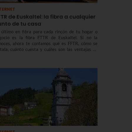
TERNET
TR de Euskaltel: la fibra a cualquier
unto de tu casa
 último en fibra para cada rincón de tu hogar o
gocio es la fibra FTTR de Euskaltel. Si no la
noces, ahora te contamos qué es FFTR, cómo se
stala, cuánto cuesta y cuáles son las ventajas de
ta puntera tecnología que ya te ofrece Euskaltel en
skadi y Navarra.