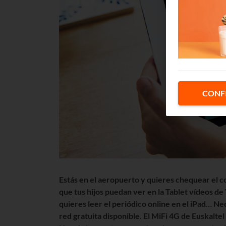
CONF
Estás en el aeropuerto y quieres chequear el co
que tus hijos puedan ver en la Tablet vídeos de
quieres leer el periódico online en el iPad… N
red gratuita disponible. El MiFi 4G de Euskaltel 