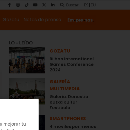
Buscar
ES
EU
Gozatu
Notas de prensa
LO + LEÍDO
GOZATU
Bilbao International
Games Conference
2024
GALERÍA
MULTIMEDIA
Galería: Donostia
Kutxa Kultur
Festibala
SMARTPHONES
ra mejorar tu
4 móviles por menos