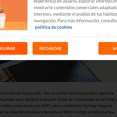
experiencia de usuario, elaborar informes es
mostrarte contenidos comerciales adaptado
intereses, mediante el análisis de tus hábito
navegación. Para más información, consulta
política de cookies
IGURAR
RECHAZAR
A
rreo desde tu portátil. Vas en coche hacia el pueblo y quieres
 Youtube para dejarte tranquilo. Estás de vacaciones en el hotel 
ecesitas conectarte con WiFi, pero ¡maldición! No hay ninguna
es la solución ideal para llevarte el WiFi contigo a todas partes.