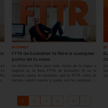
INTERNET
IN
ko
FTTR de Euskaltel: la fibra a cualquier
E
punto de tu casa
i
ure
Lo último en fibra para cada rincón de tu hogar o
Eu
 Ez
negocio es la fibra FTTR de Euskaltel. Si no la
bi
TRa
conoces, ahora te contamos qué es FFTR, cómo se
it
eta
instala, cuánto cuesta y cuáles son las ventajas de
eta
esta puntera tecnología que ya te ofrece Euskaltel en
ta-
Euskadi y Navarra.
1
2
3
4
...
8
>