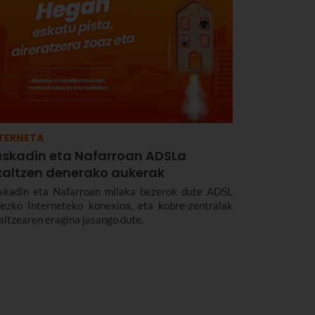
TERNETA
uskadin eta Nafarroan ADSLa
tzaltzen denerako aukerak
skadin eta Nafarroan milaka bezerok dute ADSL
dezko Interneteko konexioa, eta kobre-zentralak
zaltzearen eragina jasango dute.