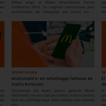
oko
Bilbao acoge el Bilbao International Games
eg
en
Conference (BIG). Un congreso internacional para
ha
nek
profesionales del videojuego que cuenta con el
di
sun
patrocinio de Euskaltel y del que ahora te contamos
za
todos los detalles.
ba
ap
he
ph
SEGURTASUNA
SE
McDonald's-en whatsapp faltsua: ez
E
hartu kontuan
d
zas
Deskontuak eta doako janaria agintzen dituen
Si
han
McDonald's-en mezu bat jaso baduzu, irakurri arretaz
pr
ndo
post hau, phishing iruzur baten biktima izan zaitezke
at
s o
eta.
un