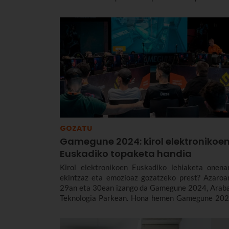
descargar aplicaciones desde un dominio que, aun
resulta muy similar al de Euskaltel, es fraudulen
Aquí te damos toda la información sobre este nu
intento de phising que busca engañar haciénd
pasar por nosotros.
GOZATU
Gamegune 2024: kirol elektronikoe
Euskadiko topaketa handia
Kirol elektronikoen Euskadiko lehiaketa onena
ekintzaz eta emozioaz gozatzeko prest? Azaroa
29an eta 30ean izango da Gamegune 2024, Arab
Teknologia Parkean. Hona hemen Gamegune 202
buruzko ezinbesteko informazioa.