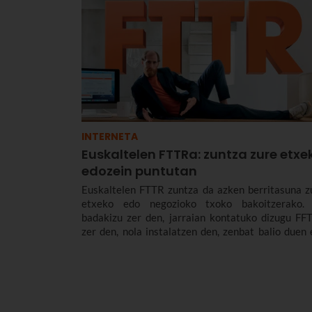
INTERNETA
Euskaltelen FTTRa: zuntza zure etxe
edozein puntutan
Euskaltelen FTTR zuntza da azken berritasuna z
etxeko edo negozioko txoko bakoitzerako.
badakizu zer den, jarraian kontatuko dizugu FF
zer den, nola instalatzen den, zenbat balio duen 
zer abantaila dituen Euskaltelek Euskadin 
Nafarroan dagoeneko eskaintzen dizun pun
puntako teknologia horrek.