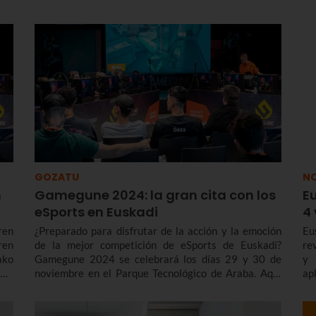
que
to.
evo
ose
GOZATU
NO
n
Gamegune 2024: la gran cita con los
Eu
eSports en Euskadi
4
ren
¿Preparado para disfrutar de la acción y la emoción
Eu
ren
de la mejor competición de eSports de Euskadi?
re
ako
Gamegune 2024 se celebrará los días 29 y 30 de
y 
4ri
noviembre en el Parque Tecnológico de Araba. Aquí
apl
tienes toda la información imprescindible sobre
Gamegune 2024.