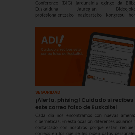
Conference (BIG) jardunaldia egingo da Bilb
Euskalduna Jauregian. Bideojoko
profesionalentzako nazioarteko kongresu ho
Euskaltelen babesa du. Hona hemen xeheta
gehiago:
SEGURIDAD
¡Alerta, phising! Cuidado si recibes
este correo falso de Euskaltel
Cada día nos encontramos con nuevas amena
cibernéticas. En esta ocasión, diferentes usuarios 
contactado con nosotros porque están recibie
correos en los que se les piden datos personale