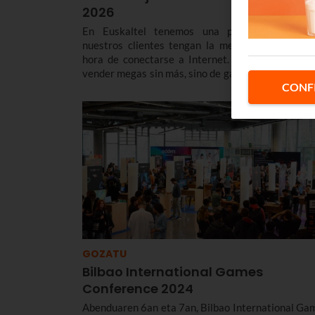
2026
En Euskaltel tenemos una prioridad clara: 
nuestros clientes tengan la mejor experiencia a
hora de conectarse a Internet. No se trata solo
vender megas sin más, sino de garantizar que, cua
CONF
te conectas, la red responda con una estabilidad y 
latencia envidiables.
GOZATU
Bilbao International Games
Conference 2024
Abenduaren 6an eta 7an, Bilbao International Ga