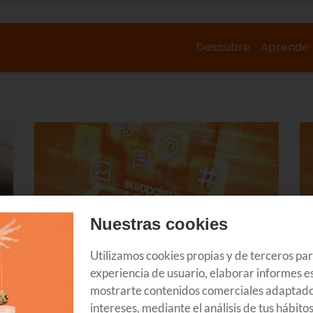
Descubre
Aprende
Nuestras cookies
Utilizamos cookies propias y de terceros pa
experiencia de usuario, elaborar informes es
ENPRESAK
T
Irisgarritasunari buruzko Europako
Di
mostrarte contenidos comerciales adaptado
n
zuzentaraua: gakoak, eskakizunak
cl
intereses, mediante el análisis de tus hábito