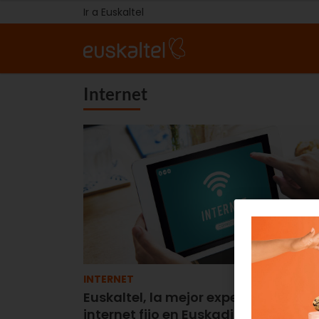
Ir a Euskaltel
Internet
INTERNET
Euskaltel, la mejor experiencia de
internet fijo en Euskadi y Navarra e