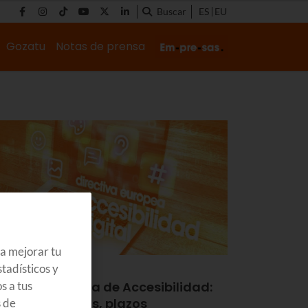
Buscar
ES
EU
Gozatu
Notas de prensa
ra mejorar tu
tadísticos y
ECNOLOGÍA
rectiva Europea de Accesibilidad:
s a tus
aves, requisitos, plazos
s de