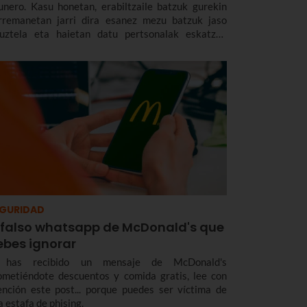
unero. Kasu honetan, erabiltzaile batzuk gurekin
rremanetan jarri dira esanez mezu batzuk jaso
tuztela eta haietan datu pertsonalak eskatzen
izkiela eta Euskaltelenaren oso antzekoa den —
ina Euskaltelena ez den— domeinu batetik
likazioak deskargatzeko esaten zaiela. Hona
men gure izenean iruzur egiten saiatzen den
ishing-saiakera honi buruzko informazio guztia.
GURIDAD
l falso whatsapp de McDonald's que
ebes ignorar
 has recibido un mensaje de McDonald's
ometiéndote descuentos y comida gratis, lee con
ención este post... porque puedes ser víctima de
a estafa de phising.