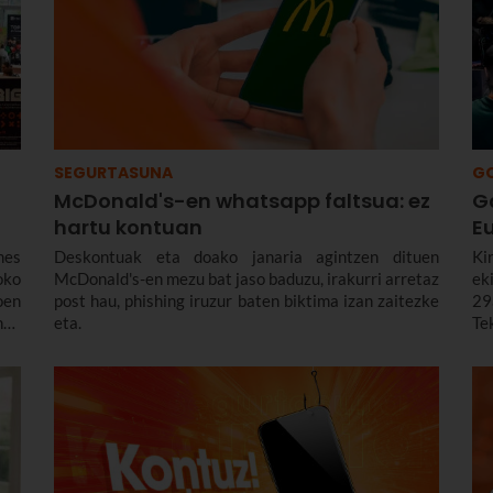
SEGURTASUNA
G
McDonald's-en whatsapp faltsua: ez
G
hartu kontuan
E
mes
Deskontuak eta doako janaria agintzen dituen
Ki
oko
McDonald's-en mezu bat jaso baduzu, irakurri arretaz
ek
en
post hau, phishing iruzur baten biktima izan zaitezke
29
nek
eta.
Te
sun
bu