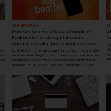
SEGURTASUNA
S
Kontuz iruzur-mota berri honekin!
V1
Euskaltelen ez dizugu telefonoz
t
deituko mugikor berria itzul dezazun.
Na
DG
tel
Euskaltelen, gure zerbitzuak segurtasun osoz erabil
den
eta
ditzazun nahi dugu. Hori kontuan izanik, jakinarazten
sm
tu.
dizugu azken asteotan iruzur berri bat sortu dela goi-
es
zun
mailako mugikorren bilketa faltsuarekin lotuta
DG
dagoena. Garrantzitsua da jakinaren gainean egotea
20
eta, gertatzen bazaizu, nola erreakzionatu jakitea.