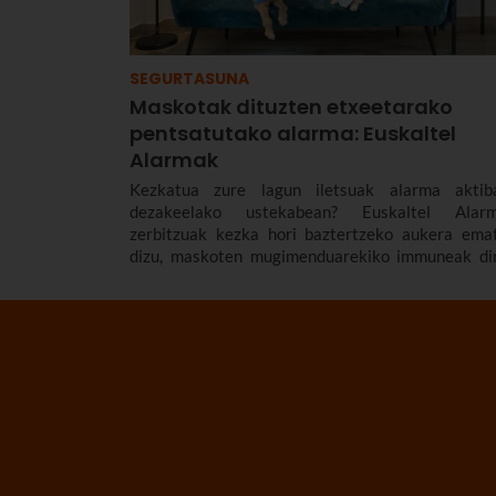
SEGURTASUNA
Maskotak dituzten etxeetarako
pentsatutako alarma: Euskaltel
Alarmak
Kezkatua zure lagun iletsuak alarma aktib
dezakeelako ustekabean? Euskaltel Alar
zerbitzuak kezka hori baztertzeko aukera ema
dizu, maskoten mugimenduarekiko immuneak di
sentsoreak baititu. Horiei esker, alarma-dei falts
saihestu ditzakezu, eta sistema aktibatua ed
dezakezu beti, baita katua edo txakurra etxean a
badabilkizu ere. Nahikoa da instalatzaileari z
maskotari buruzko informazioa ematea; hala, be
bezala doituko dizu berak ekipoa.