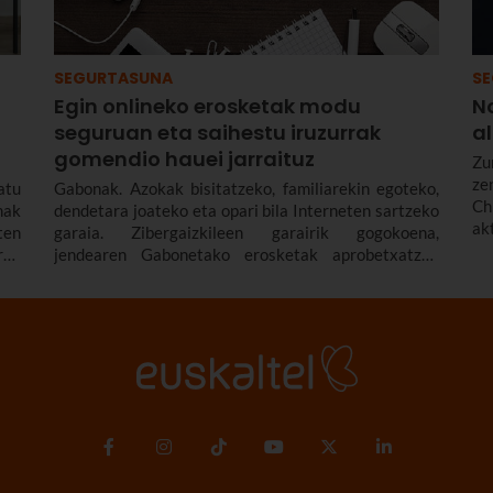
SEGURTASUNA
S
Egin onlineko erosketak modu
N
seguruan eta saihestu iruzurrak
a
gomendio hauei jarraituz
Zu
ze
atu
Gabonak. Azokak bisitatzeko, familiarekin egoteko,
Ch
mak
dendetara joateko eta opari bila Interneten sartzeko
ak
ten
garaia. Zibergaizkileen garairik gogokoena,
ren
jendearen Gabonetako erosketak aprobetxatzen
uak
baitituzte poltsiko bete iruzur egiteko.
uki
ske
ure
har