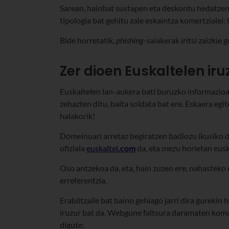
Sarean, hainbat sustapen eta deskontu hedatzen 
tipologia bat gehitu zaie eskaintza komertzialei: 
Bide horretatik,
phishing
-saiakerak iritsi zaizkie 
Zer dioen Euskaltelen ir
Euskaltelen lan-aukera bati buruzko informazio
zehazten ditu, baita soldata bat ere. Eskaera egi
halakorik!
Domeinuari arretaz begiratzen badiozu ikusiko 
ofiziala
euskaltel
.com
da, eta mezu horietan eusk
Oso antzekoa da, eta, hain zuzen ere, nahasteko 
erreferentzia.
Erabiltzaile bat baino gehiago jarri dira gureki
iruzur bat da.
Webgune faltsura daramaten komun
digute: