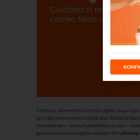
KONFI
Mehatxu zibernetiko berriekin egiten dugu topo
jarri dira esanez mezu batzuk jaso dituztela eta
antzekoa den —baina Euskaltelena ez den— dome
gure izenean iruzur egiten saiatzen den
phishing