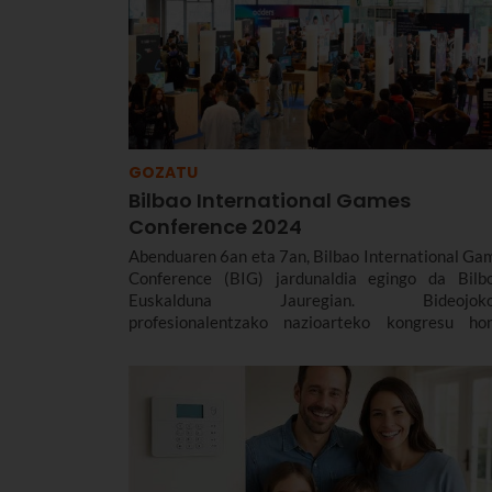
GOZATU
Bilbao International Games
Conference 2024
Abenduaren 6an eta 7an, Bilbao International Ga
Conference (BIG) jardunaldia egingo da Bilb
Euskalduna Jauregian. Bideojoko
profesionalentzako nazioarteko kongresu ho
Euskaltelen babesa du. Hona hemen xeheta
gehiago: