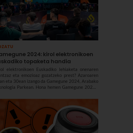
OZATU
amegune 2024: kirol elektronikoen
uskadiko topaketa handia
rol elektronikoen Euskadiko lehiaketa onenaren
intzaz eta emozioaz gozatzeko prest? Azaroaren
an eta 30ean izango da Gamegune 2024, Arabako
knologia Parkean. Hona hemen Gamegune 2024ri
ruzko ezinbesteko informazioa.