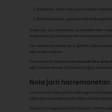
Batzuetan, beren datu pertsonalak eskatzen z
Beste batzuetan, aplikazio bat deskargatzek
Gogoratu: ziur ez bazaude, ez instalatu ezer mug
mugimenduak zelatatzea edo zure ekipoa bahitz
Eta, zalantzarik izanez gero,
galdetu, jakinarazpe
egin duten moduan.
Kasu honetan,
iruzurrezko mezuak dira, ustez 
egin kasurik mezuei, eta jakinarazi guri, beste b
Nola jarri harremanetan 
Inoiz ez eman datu pertsonalik seguru ez bazaud
bidez edo mezu elektroniko bidez datuak berres
Zerbait susmagarria ikusten baduzu, informa zai