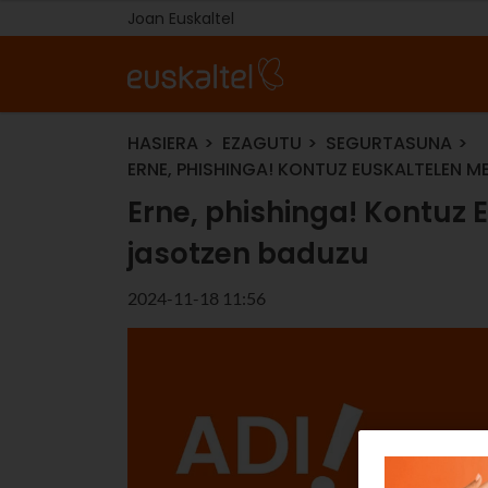
Joan Euskaltel
HASIERA
EZAGUTU
SEGURTASUNA
ERNE, PHISHINGA! KONTUZ EUSKALTELEN 
Erne, phishinga! Kontuz 
jasotzen baduzu
2024-11-18 11:56