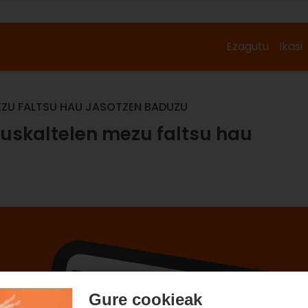
Ezagutu
Ikasi
MEZU FALTSU HAU JASOTZEN BADUZU
Euskaltelen mezu faltsu hau
Gure cookieak