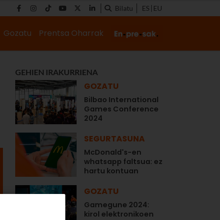
Bilatu
ES
EU
Gozatu
Prentsa Oharrak
GEHIEN IRAKURRIENA
GOZATU
Bilbao International
Games Conference
2024
SEGURTASUNA
McDonald's-en
whatsapp faltsua: ez
hartu kontuan
GOZATU
Gamegune 2024:
kirol elektronikoen