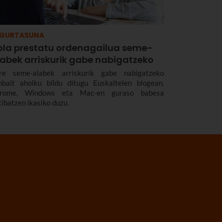
EGURTASUNA
ola prestatu ordenagailua seme-
labek arriskurik gabe nabigatzeko
re seme-alabek arriskurik gabe nabigatzeko
nbait aholku bildu ditugu Euskaltelen blogean.
rome, Windows eta Mac-en guraso babesa
tibatzen ikasiko duzu.