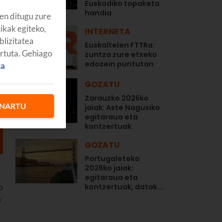
Euskadiko topaketa
handia
en ditugu zure
tikak egiteko,
INTERNETA
blizitatea
Euskaltelen FTTRa:
artuta. Gehiago
zuntza zure etxeko
edozein puntutan
ka
GOZATU
Zarauzko 2026ko
NARTU
jaiak: Aste Nagusiko
egitaraua eta
kontzertuak
GOZATU
Portugaleteko
2026ko jaiak:
egitaraua eta
o
kontzertuak, datak...
n