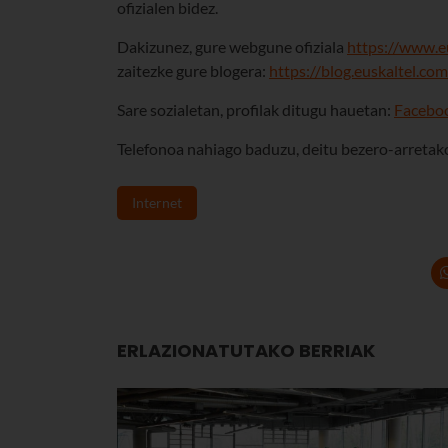
ofizialen bidez.
Dakizunez, gure webgune ofiziala
https://www.e
zaitezke gure blogera:
https://blog.euskaltel.com
Sare sozialetan, profilak ditugu hauetan:
Facebo
Telefonoa nahiago baduzu, deitu bezero-arreta
Internet
ERLAZIONATUTAKO BERRIAK