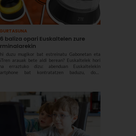
EGURTASUNA
6 baliza opari Euskaltelen zure
erminalarekin
hi duzu mugikor bat estreinatu Gabonetan eta
Tren arauak bete aldi berean? Euskaltelek hori
a erraztuko dizu: abenduan Euskaltelekin
artphone bat kontratatzen baduzu, doan
kuratuko duzu LED V16 baliza konektatubat,
Tk homologatua eta nahitaez erabili beharrekoa
26ko urtarrilaren 1etik aurrera.