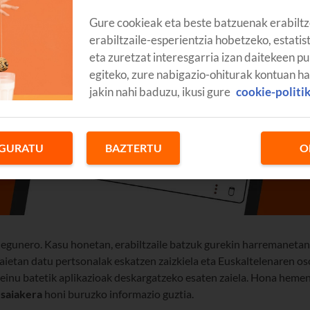
Gure cookieak eta beste batzuenak erabiltz
erabiltzaile-esperientzia hobetzeko, estatis
eta zuretzat interesgarria izan daitekeen pu
egiteko, zure nabigazio-ohiturak kontuan h
jakin nahi baduzu, ikusi gure
cookie-politi
GURATU
BAZTERTU
O
 egunero. Kasu honetan, erabiltzaile batzuk gurekin harremanetan
 haietan datu pertsonalak eskatzen zaizkiela eta Euskaltelenaren os
inu batetik aplikazioak deskargatzeko esaten zaiela. Hona heme
-saiakera
honi buruzko informazio guztia.