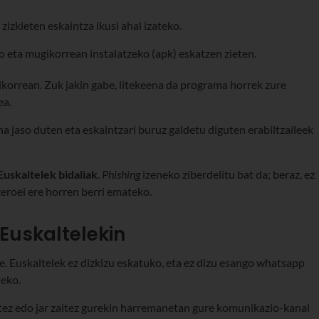
izkieten eskaintza ikusi ahal izateko.
o eta mugikorrean instalatzeko (apk) eskatzen zieten.
ikorrean. Zuk jakin gabe, litekeena da programa horrek zure
ea.
na jaso duten eta eskaintzari buruz galdetu diguten erabiltzaileek
Euskaltelek bidaliak
.
Phishing
izeneko ziberdelitu bat da; beraz, ez
ezeroei ere horren berri emateko.
Euskaltelekin
e. Euskaltelek ez dizkizu eskatuko, eta ez dizu esango whatsapp
teko.
tez edo jar zaitez gurekin harremanetan gure komunikazio-kanal