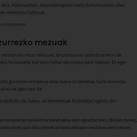
dira. Azkenaldian, ziberdelitugileei ondo funtzionatzen dien
lan-eskaintza faltsuak.
gure bezeroei.
uzurrezko mezuak
a ematen du mezu faltsuak: lanpostuaren alderdi orokorrak
teko, formulario bat bete behar da esteka jakin batean. Ez egin
duzu gurearen antzekoa dela, baina ez berdina. Gure domeinu
altel
.co
agertzen da.
erabiltzen da, baina .co domeinuak Kolonbiari egiten dio
n harremanetan eskaintza benetakoa den egiaztatzeko. Bistan denez,
ikazioak jaso dituztenek bi komunikazio-motaren berri eman