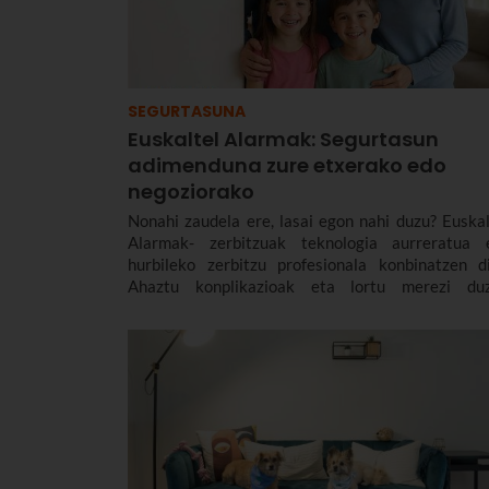
SEGURTASUNA
Euskaltel Alarmak: Segurtasun
adimenduna zure etxerako edo
negoziorako
Nonahi zaudela ere, lasai egon nahi duzu? Euskal
Alarmak- zerbitzuak teknologia aurreratua 
hurbileko zerbitzu profesionala konbinatzen di
Ahaztu konplikazioak eta lortu merezi du
segurtasuna.