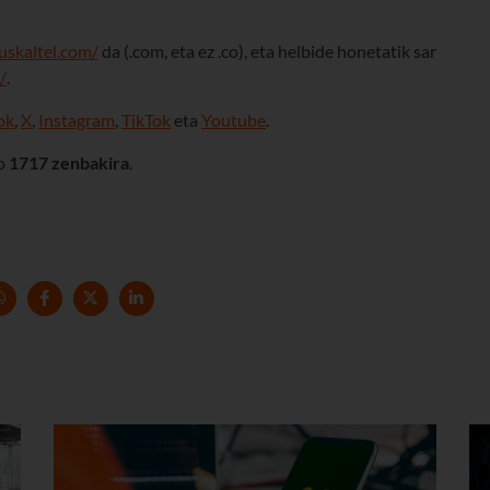
uskaltel.com/
da
(.com, eta ez .co)
, eta helbide honetatik sar
/
.
ok
,
X
,
Instagram
,
TikTok
eta
Youtube
.
ko
1717 zenbakira
.