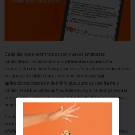
Cada día nos encontramos con nuevas amenazas
cibernéticas. En esta ocasión,
diferentes usuarios han
contactado con nosotros porque
están recibiendo correos en
los que se les piden datos personales o descargar
aplicaciones desde un dominio que, aunque resulta muy
similar al de Euskaltel, es fraudulento. Aquí te damos toda la
información sobre este nuevo
intento de
phising
que busca
engañar haciéndose pasar por nosotros.
Por la Red circulan y se viralizan cada día diferentes
promociones y descuentos. En los últimos tiempos, a las
ofertas comerciales se han sumado una tipología que parece