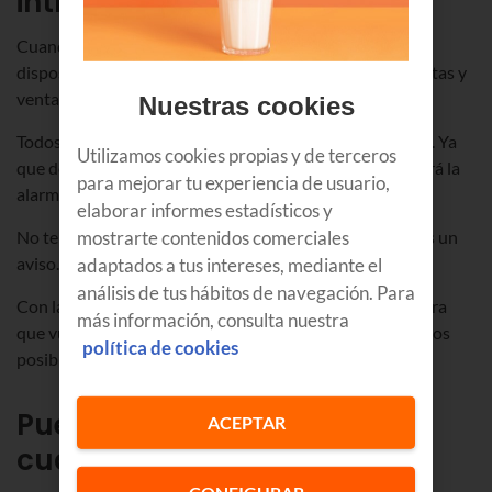
intrusos y tus animales
Cuando se instala una alarma, se ponen diferentes
dispositivos, sensores de movimiento, sensores de puertas y
ventanas o sensores de movimiento con cámara.
Nuestras cookies
Todos estos dispositivos son compatibles con mascotas. Ya
Utilizamos cookies propias y de terceros
que detectan si se trata de tu perrete o gatito y no saltará la
para mejorar tu experiencia de usuario,
alarma.
elaborar informes estadísticos y
mostrarte contenidos comerciales
No te preocupes porque si entra una persona, sí tendrás un
aviso.
adaptados a tus intereses, mediante el
análisis de tus hábitos de navegación. Para
Con las Alarmas de Euskaltel tenemos todo pensado para
más información, consulta nuestra
que vuestras mascotas y vosotros estéis lo más tranquilos
política de cookies
posible.
Puedes ver a tu mascota
ACEPTAR
cuando quieras
CONFIGURAR