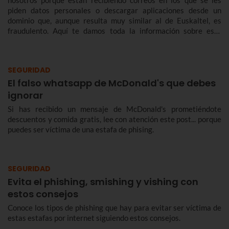
nosotros porque están recibiendo correos en los que se les
piden datos personales o descargar aplicaciones desde un
dominio que, aunque resulta muy similar al de Euskaltel, es
fraudulento. Aquí te damos toda la información sobre este
nuevo intento de phising que busca engañar haciéndose pasar
por nosotros.
SEGURIDAD
El falso whatsapp de McDonald's que debes
ignorar
Si has recibido un mensaje de McDonald's prometiéndote
descuentos y comida gratis, lee con atención este post... porque
puedes ser víctima de una estafa de phising.
SEGURIDAD
Evita el phishing, smishing y vishing con
estos consejos
Conoce los tipos de phishing que hay para evitar ser víctima de
estas estafas por internet siguiendo estos consejos.