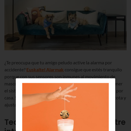
¿Te preocupa que tu amigo peludo active la alarma por
accidente?
Euskaltel Alarmak
consigue que estés tranquilo
porque con sus sensores son inmunes al movimiento de
mascotas, lo que evita falsas alarmas y te permite mantener
el sistema activado incluso si tu gato o perro está suelto por
casa. Solo necesitas informar al instalador sobre tu mascota y
ajustarán el equipo correctamente.
Tecnología que distingue entre