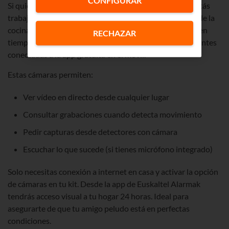
Si quieres saber qué está haciendo tu perro mientras estás
trabajando o si quieres ver a tu gato encima de la mesa de la
cocina con
Euskaltel Alarmak
puedes ver a tu mascota en
RECHAZAR
tiempo real desde tu móvil gracias a las cámaras inteligentes
conectadas a la app gratuita en el móvil.
Estas cámaras permiten:
Ver vídeo en directo desde cualquier lugar
Consultar grabaciones cuando detecta movimiento
Pedir capturas desde detectores con cámara
Escuchar lo que sucede (si tienes micrófono integrado)
Solo necesitas conexión a internet en casa y activar la opción
de cámaras en tu kit. Desde la app de Euskaltel Alarmak
tendrás acceso visual a tu hogar 24 horas. Ideal para
asegurarte de que tu amigo peludo está en perfectas
condiciones.