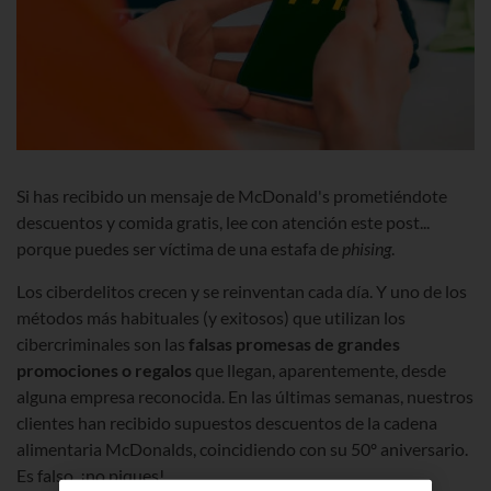
Si has recibido un mensaje de McDonald's prometiéndote
descuentos y comida gratis, lee con atención este post...
porque puedes ser víctima de una estafa de
phising
.
Los ciberdelitos crecen y se reinventan cada día. Y uno de los
métodos más habituales (y exitosos) que utilizan los
cibercriminales son las
falsas promesas de grandes
promociones o regalos
que llegan, aparentemente, desde
alguna empresa reconocida. En las últimas semanas, nuestros
clientes han recibido supuestos descuentos de la cadena
alimentaria McDonalds, coincidiendo con su 50º aniversario.
Es falso, ¡no piques!