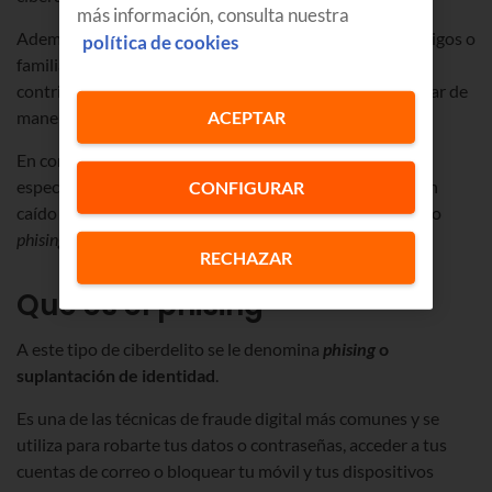
más información, consulta nuestra
Además, suelen pedirte que lo reenvíes para que tus amigos o
política de cookies
familiares también puedan beneficiarse y con ello
contribuyes a darles aún mayor difusión... y a incrementar de
ACEPTAR
manera importante tu próxima factura.
En concreto, son los usuarios de la generación Z,
especialmente activos en redes sociales, los que más han
CONFIGURAR
caído en esta trampa cibernética a la que se conoce como
phising
.
RECHAZAR
Qué es el phising
A este tipo de ciberdelito se le denomina
phising
o
suplantación de identidad
.
Es una de las técnicas de fraude digital más comunes y se
utiliza para robarte tus datos o contraseñas, acceder a tus
cuentas de correo o bloquear tu móvil y tus dispositivos