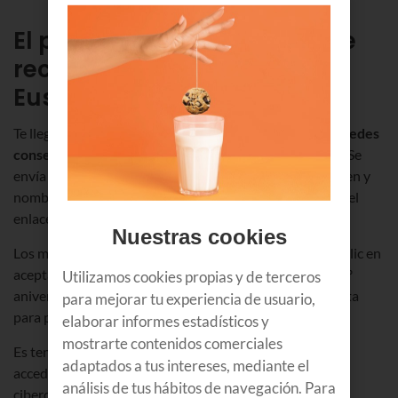
El pishing de McDonald's que
reciben los clientes de
Euskaltel
Te llega al móvil un
mensaje de whatsapp con el que puedes
conseguir hasta un 50% de descuento en McDonalds
. Se
envía desde una dirección que parece coincidir, en imagen y
nombre, con la popular empresa. Solo debes pinchar en el
enlace indicado y conseguirás el descuento.
Nuestras cookies
Los mensajes llevan frases del estilo "¡Felicidades! Haz clic en
aceptar para reclamar tu recompensa" o "¡Sorteo del 50º
Utilizamos cookies propias y de terceros
aniversario para todos! Responde a la siguiente pregunta
para mejorar tu experiencia de usuario,
para participar y ganar comidas".
elaborar informes estadísticos y
mostrarte contenidos comerciales
Es tentador... pero es una estafa. Al hacer click estás
adaptados a tus intereses, mediante el
accediendo a una url fraudulenta mediante la que los
análisis de tus hábitos de navegación. Para
ciberdelincuentes conseguirán tus datos.