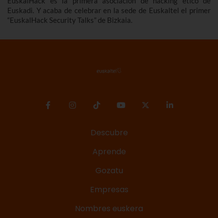
EuskalHack es la primera asociación de hacking ético de
Euskadi. Y acaba de celebrar en la sede de Euskaltel el primer
“EuskalHack Security Talks” de Bizkaia.
Descubre
Aprende
Gozatu
Empresas
Nombres euskera