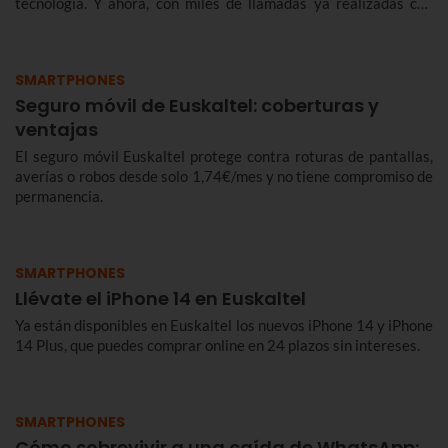
tecnología. Y ahora, con miles de llamadas ya realizadas con
éxito, queremos contarte de qué se trata y cómo te benefician.
SMARTPHONES
Seguro móvil de Euskaltel: coberturas y
ventajas
El seguro móvil Euskaltel protege contra roturas de pantallas,
averías o robos desde solo 1,74€/mes y no tiene compromiso de
permanencia.
SMARTPHONES
Llévate el iPhone 14 en Euskaltel
Ya están disponibles en Euskaltel los nuevos iPhone 14 y iPhone
14 Plus, que puedes comprar online en 24 plazos sin intereses.
SMARTPHONES
Cómo sobrevivir a una caída de WhatsApp: