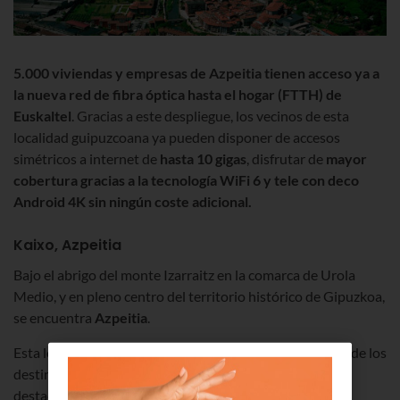
5.000
viviendas y empresas de Azpeitia tienen acceso ya a
la nueva red de fibra óptica hasta el hogar (FTTH) de
Euskaltel
. Gracias a este despliegue, los vecinos de esta
localidad guipuzcoana ya pueden disponer de accesos
simétricos a internet de
hasta 10 gigas
, disfrutar de
mayor
cobertura gracias a la tecnología WiFi 6 y tele con deco
Android 4K sin ningún coste adicional.
Kaixo, Azpeitia
Bajo el abrigo del monte Izarraitz en la comarca de Urola
Medio, y en pleno centro del territorio histórico de Gipuzkoa,
se encuentra
Azpeitia
.
Esta localidad guipuzcoana está considerada como uno de los
destinos religiosos, arquitectónicos y culturales más
destacados de Euskadi.