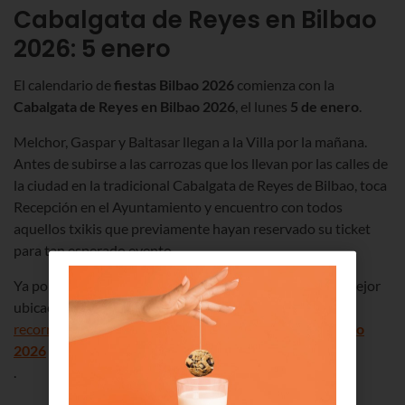
Cabalgata de Reyes en Bilbao
2026: 5 enero
El calendario de
fiestas Bilbao 2026
comienza con la
Cabalgata de Reyes en Bilbao 2026
, el lunes
5 de enero
.
Melchor, Gaspar y Baltasar llegan a la Villa por la mañana.
Antes de subirse a las carrozas que los llevan por las calles de
la ciudad en la tradicional Cabalgata de Reyes de Bilbao, toca
Recepción en el Ayuntamiento y encuentro con todos
aquellos txikis que previamente hayan reservado su ticket
para tan esperado evento.
Ya por la tarde, para no perderte nada y acertar con la mejor
ubicación, revisa nuestro post con el
recorrido y el horario de la
Cabalgata de Reyes de Bilbao
2026
.