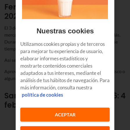
Feria de
San Blas en Bilbao
2026
: 3 febrero
El 3 de febrero hazte con tu
Cordón de San Blas
en el
Nuestras cookies
mercado del Arenal y bendícelo en la iglesia de San Nicolás.
Durante nueve días, llévalo anudado al cuello; pasado ese
Utilizamos cookies propias y de terceros
tiempo, quémalo y tu garganta lucirá libre de males.
para mejorar tu experiencia de usuario,
elaborar informes estadísticos y
Así se celebra el
San Blas en Bilbao
2026
.
mostrarte contenidos comerciales
Aprovecha para degustar los ricos caramelos de malvavisco o
adaptados a tus intereses, mediante el
algunos de los postres típicos de San Blas.
análisis de tus hábitos de navegación. Para
más información, consulta nuestra
Santa Águeda
en Bilbao 2026
: 4
política de cookies
febrero
ACEPTAR