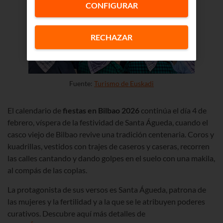
CONFIGURAR
RECHAZAR
Fuente:
Turismo de Euskadi
El calendario de
fiestas en Bilbao
2026
continúa el día 4 de
febrero, víspera de la festividad de Santa Águeda, cuando el
casco viejo de Bilbao revive una tradición centenaria. Coros y
kuadrillas, vestidos con trajes de caseros y caseras, recorren
las calles cantando y dando golpes en el suelo con una makila,
al compás de las coplas.
La protagonista de sus versos es Santa Águeda, patrona de
las mujeres y la fertilidad y a la que se le atribuyen poderes
curativos. Descubre aquí más detalles de