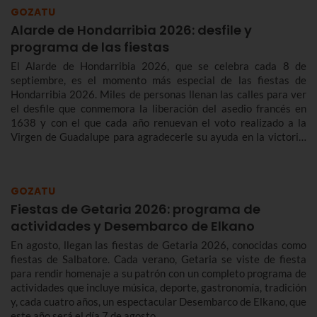
GOZATU
Alarde de Hondarribia 2026: desfile y
programa de las fiestas
El Alarde de Hondarribia 2026, que se celebra cada 8 de
septiembre, es el momento más especial de las fiestas de
Hondarribia 2026. Miles de personas llenan las calles para ver
el desfile que conmemora la liberación del asedio francés en
1638 y con el que cada año renuevan el voto realizado a la
Virgen de Guadalupe para agradecerle su ayuda en la victoria.
Te contamos más sobre el origen y el desfile del Alarde de
Hondarribia 2026 y el programa de fiestas de Hondarribia
2026. Toma nota porque las fiestas son del 4 al 10 de
GOZATU
septiembre.
Fiestas de Getaria 2026: programa de
actividades y Desembarco de Elkano
En agosto, llegan las fiestas de Getaria 2026, conocidas como
fiestas de Salbatore. Cada verano, Getaria se viste de fiesta
para rendir homenaje a su patrón con un completo programa de
actividades que incluye música, deporte, gastronomía, tradición
y, cada cuatro años, un espectacular Desembarco de Elkano, que
este año será el día 7 de agosto.