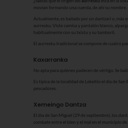
¿Sabías que el origen del
aurresku
está en la sok
movían formando una cuerda, de ahí su nombre. A 
Actualmente, es bailado por un dantzari o, más en
aurresku. Viste camisa y pantalón blanco, alparga
habitualmente con su txistu y su tamboril.
El aurresku tradicional se compone de cuatro par
Kaxarranka
No apta para quienes padecen de vértigo. Se bai
Es típica de la localidad de Lekeitio el día de San 
pescadores.
Xemeingo Dantza
El día de San Miguel (29 de septiembre), los dant
combate entre el bien y el mal en el municipio 