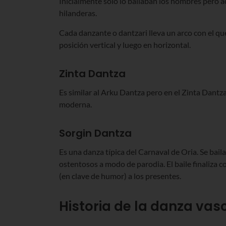
Inicialmente solo lo bailaban los hombres pero 
hilanderas.
Cada danzante o dantzari lleva un arco con el qu
posición vertical y luego en horizontal.
Zinta Dantza
Es similar al Arku Dantza pero en el Zinta Dantza
moderna.
Sorgin Dantza
Es una danza típica del Carnaval de Oria. Se bai
ostentosos a modo de parodia. El baile finaliza 
(en clave de humor) a los presentes.
Historia de la danza vas