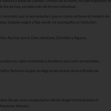
a-dantza o baile de cuerda? Unidos de la mano, los participantes s
día de hoy, se baila más de forma individual.
 concreto, por el aurreskulari, que es como se llama el bailarín de
tas, txapela negra y faja verde. Le acompaña un txistulari,
tes: Aurrez-aurre, Esku aldatzea, Zortziko y Agurra.
la sobre un cajón sostenido a hombros por ocho arrantzales.
Pedro, fecha en la que se elige al secretario de la cofradía de
zaris llevan unos escapularios del Arcángel e interpretan el
de Markina-Xemein.