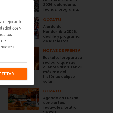
2026: calendario,
fechas, programa…
GOZATU
ra mejorar tu
Alarde de
tadísticos y
Hondarribia 2026:
s a tus
desfile y programa
s de
de las fiestas
 nuestra
NOTAS DE PRENSA
Euskaltel prepara su
red para que sus
clientes disfruten al
máximo del
CEPTAR
histórico eclipse
n
solar
GOZATU
Agenda en Euskadi:
conciertos,
festivales, teatro,
fiestas,