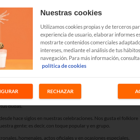
Nuestras cookies
Utilizamos cookies propias y de terceros pa
experiencia de usuario, elaborar informes es
mostrarte contenidos comerciales adaptado
intereses, mediante el análisis de tus hábito
navegación. Para más información, consulta
política de cookies
uestras de nuestro folklore y cultura. Nos sorprenden por su
IGURAR
RECHAZAR
A
ón. ¿Quieres saber qué
tipos de danzas tradicionales vascas
existe
 tus dudas.
desde hace siglos en nuestras celebraciones. Nos gusta el folklore
nuestra gente; es decir, con toque popular y en grupo.
tronales, homenajes, actos oficiales y en ocasiones especiales,