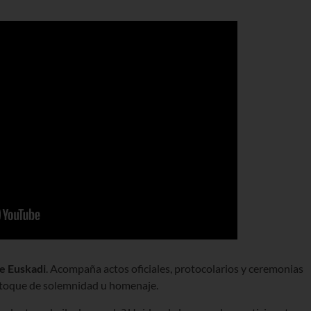
de Euskadi
. Acompaña actos oficiales, protocolarios y ceremonias
to toque de solemnidad u homenaje.