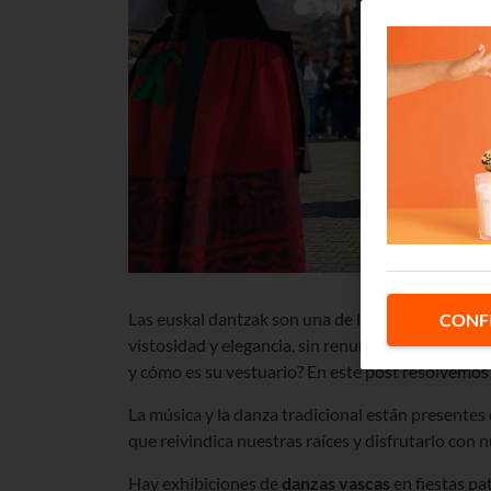
Las euskal dantzak son una de las más bonitas m
CONF
vistosidad y elegancia, sin renunciar a la tradici
y cómo es su vestuario? En este post resolvemos
La música y la danza tradicional están presentes 
que reivindica nuestras raíces y disfrutarlo con 
Hay exhibiciones de
danzas vascas
en fiestas pa