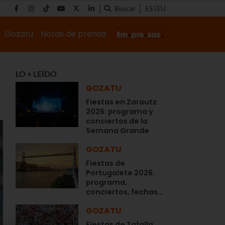
Buscar
ES
EU
Gozatu
Notas de prensa
LO + LEÍDO
GOZATU
Fiestas en Zarautz
2026: programa y
conciertos de la
Semana Grande
GOZATU
Fiestas de
Portugalete 2026:
programa,
conciertos, fechas…
GOZATU
Fiestas de Tafalla