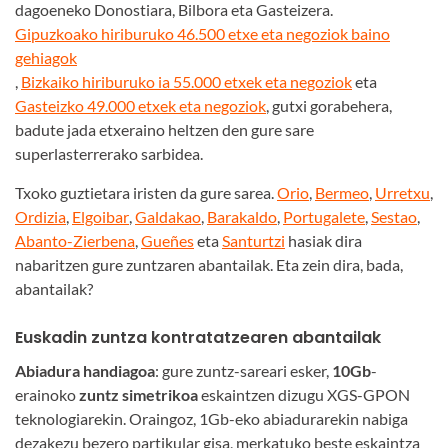
dagoeneko Donostiara, Bilbora eta Gasteizera.
Gipuzkoako hiriburuko 46.500 etxe eta negoziok baino
gehiagok
,
Bizkaiko hiriburuko ia 55.000 etxek eta negoziok
eta
Gasteizko 49.000 etxek eta negoziok
, gutxi gorabehera,
badute jada etxeraino heltzen den gure sare
superlasterrerako sarbidea.
Txoko guztietara iristen da gure sarea.
Orio
,
Bermeo
,
Urretxu
,
Ordizia
,
Elgoibar
,
Galdakao
,
Barakaldo
,
Portugalete
,
Sestao
,
Abanto-Zierbena
,
Gueñes
eta
Santurtzi
hasiak dira
nabaritzen gure zuntzaren abantailak. Eta zein dira, bada,
abantailak?
Euskadin zuntza kontratatzearen abantailak
Abiadura handiagoa
: gure zuntz-sareari esker,
10Gb
-
erainoko
zuntz simetrikoa
eskaintzen dizugu XGS-GPON
teknologiarekin. Oraingoz, 1Gb-eko abiadurarekin nabiga
dezakezu bezero partikular gisa, merkatuko beste eskaintza