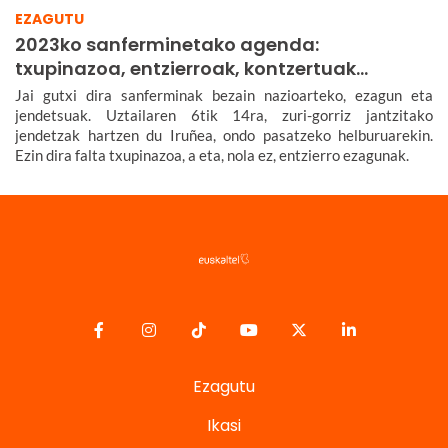
EZAGUTU
2023ko sanferminetako agenda:
txupinazoa, entzierroak, kontzertuak…
Jai gutxi dira sanferminak bezain nazioarteko, ezagun eta
jendetsuak. Uztailaren 6tik 14ra, zuri-gorriz jantzitako
jendetzak hartzen du Iruñea, ondo pasatzeko helburuarekin.
Ezin dira falta txupinazoa, a eta, nola ez, entzierro ezagunak.
Ezagutu
Ikasi