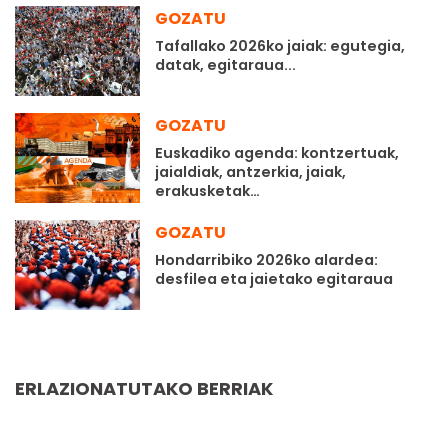
GOZATU
Tafallako 2026ko jaiak: egutegia,
datak, egitaraua...
GOZATU
Euskadiko agenda: kontzertuak,
jaialdiak, antzerkia, jaiak,
erakusketak…
GOZATU
Hondarribiko 2026ko alardea:
desfilea eta jaietako egitaraua
ERLAZIONATUTAKO BERRIAK