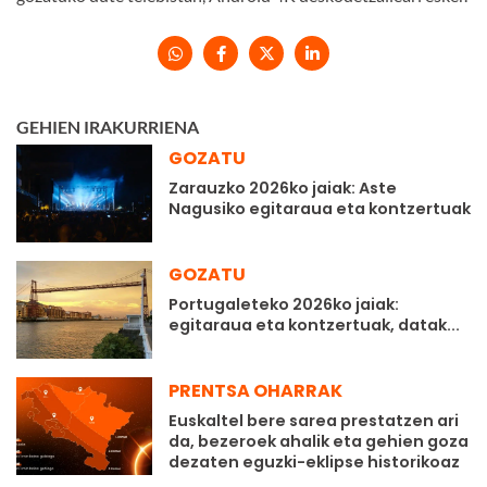
GEHIEN IRAKURRIENA
GOZATU
Zarauzko 2026ko jaiak: Aste
Nagusiko egitaraua eta kontzertuak
GOZATU
Portugaleteko 2026ko jaiak:
egitaraua eta kontzertuak, datak...
PRENTSA OHARRAK
Euskaltel bere sarea prestatzen ari
da, bezeroek ahalik eta gehien goza
dezaten eguzki-eklipse historikoaz