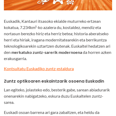
Euskadik, Kantauri itsasoko ekialde muturreko ertzean
kokatua, 7.234km²-ko azalera du, kostaldez, mendiz eta
nortasun berezko hiriz eta herriz betea; historia aberatseko
herri eta hiriak, iragana modernitatearekin eta berrikuntza
teknologikoarekin uztartzen dutenak. Euskaltel hedatzen ari
den
merkatuko zuntz-sarerik modernoena
da horren azken
erakusgarria.
Kontsultatu Euskadiko zuntz-estaldura
Zuntz optikoaren eskaintzarik osoena Euskadin
Lan egiteko, jolasteko edo, besterik gabe, sarean abiadurarik
onenarekin nabigatzeko, eskura duzu Euskaltelen zuntz-
sarea.
Euskadi osoan barrena ari gara zabaltzen, eta heldu da