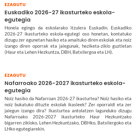
EZAGUTU
Euskadiko 2026-27 ikasturteko eskola-
egutegia
Honela egingo da eskolarako itzulera Euskadin. Euskadiko
2026-27 ikasturteko eskola-egutegi oso honetan, kontatuko
dizugu zer egunetan hasiko eta amaituko diren eskolak eta noiz
izango diren oporrak eta jaiegunak, heziketa-ziklo guztietan
(Haur eta Lehen Hezkuntza, DBH, Batxilergoa eta LH).
EZAGUTU
Nafarroako 2026-2027 ikasturteko eskola-
egutegia
Noiz hasiko da Nafarroan 2026-27 ikasturtea? Noiz hasiko eta
noiz bukatuko dituzte eskolak ikasleek? Zer oporraldi eta zer
jaiegun izango dira? Ikasturtea antolatzen lagunduko dizugu
Nafarroako 2026-2027 ikasturteko Haur Hezkuntzako
bigarren zikloko, Lehen Hezkuntzako, DBHko, Batxilergoko eta
LHko egutegiarekin.