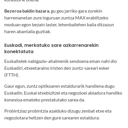
Bezeroa baldin bazara
, gu geu jarriko gara zurekin
harremanetan zure inguruan zuntza MAX erabiltzeko
moduan egon bezain laster, lehenbailehen balia ditzazun
haren abantaila guztiak.
Euskadi, merkatuko sare azkarrenarekin
konektatuta
Euskaltelek nabigazio-ahalmenik sendoena eman nahi dio
Euskadiri, etxeetaraino iristen den zuntz-sareari esker
(FTTH).
Gaur egun, zuntz optikoaren estaldurarik handiena dugu
Euskadin. Euskal etxebizitzei eta negozioei abiadura handiko
konexioa emateko prestatutako sarea da.
Probintziaz probintzia azalduko dizugu zenbat etxe eta
negoziotara heltzen den gure sarearen estaldura: