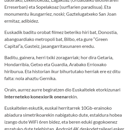
Erreserban) eta Sopelakoaz (surflarien paradisua). Eta
monumentu ikusgarriez, noski; Gaztelugatxeko San Joan
ermitaz, adibidez.
Euskadik baditu orobat filmez beteriko hiri bat, Donostia,
abangoardiako metropoli bat, Bilbo, eta gure “Green
Capital”a, Gasteiz, jasangarritasunaren eredu.
Baditu, gainera, herri txiki zoragarriak; hor dira Getaria,
Hondarribia, Getxo eta Guardia, Arabako Errioxako
hiriburua. Eta historian ikur bihurtutako herriak ere ez ditu
falta: nola ahaztu Gernika.
Orain, aurrez aurre begiratzen dio Euskaltelek etorkizunari
Interneteko konexiorik onena
rekin.
Euskaltelen eskutik, euskal herritarrek 10Gb-erainoko
abiadura simetrikoarekin nabigatuko dute, estaldura hobea
izango dute WiFi 6ren bidez, eta beren eduki gogokoenez
gozatuko dute telebistan, Android 4K deskodetzaileari esker.