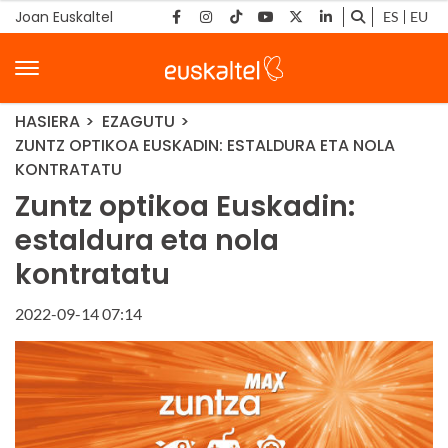
Joan Euskaltel
ES
EU
HASIERA
EZAGUTU
ZUNTZ OPTIKOA EUSKADIN: ESTALDURA ETA NOLA
KONTRATATU
Zuntz optikoa Euskadin:
estaldura eta nola
kontratatu
2022-09-14 07:14