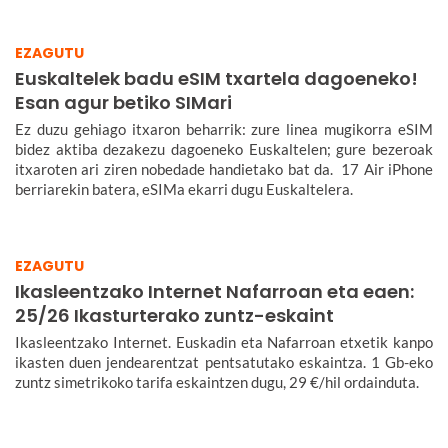
EZAGUTU
Euskaltelek badu eSIM txartela dagoeneko!
Esan agur betiko SIMari
Ez duzu gehiago itxaron beharrik: zure linea mugikorra eSIM
bidez aktiba dezakezu dagoeneko Euskaltelen; gure bezeroak
itxaroten ari ziren nobedade handietako bat da. 17 Air iPhone
berriarekin batera, eSIMa ekarri dugu Euskaltelera.
EZAGUTU
Ikasleentzako Internet Nafarroan eta eaen:
25/26 Ikasturterako zuntz-eskaint
Ikasleentzako Internet. Euskadin eta Nafarroan etxetik kanpo
ikasten duen jendearentzat pentsatutako eskaintza. 1 Gb-eko
zuntz simetrikoko tarifa eskaintzen dugu, 29 €/hil ordainduta.