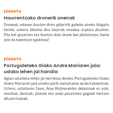
EZAGUTU
Haurrentzako dronerik onenak
Droneak, edonon ikusten diren gidaririk gabeko aireko ibilgailu
horiek, aukera bikaina dira haurrek mundua esplora dezaten.
Pila bat gozatzen eta ikasten dute drone bat pilotatzean, baina
zein da haientzat egokiena?
EZAGUTU
Portugaleteko Giako Andre Mariaren jaia:
udako lehen jai handia
Agian uztaileko lehen jai herrikoia delako, Portugaleteko Giako
Andre Mariaren jaia urteko jairik maitatuena da bertakoentzat.
Urtero, uztailaren 1ean, Ama Birjinarekiko debozioak ez ezik,
musikak, dantzak, jolasek eta ondo pasatzeko gogoak hartzen
dituzte kaleak.