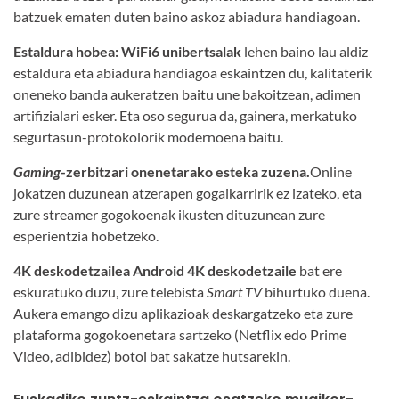
batzuek ematen duten baino askoz abiadura handiagoan.
Estaldura hobea:
WiFi
6 unibertsalak
lehen baino lau aldiz
estaldura eta abiadura handiagoa eskaintzen du, kalitaterik
oneneko banda aukeratzen baitu une bakoitzean, adimen
artifizialari esker. Eta oso segurua da, gainera, merkatuko
segurtasun-protokolorik modernoena baitu.
Gaming
-zerbitzari onenetarako esteka zuzena.
Online
jokatzen duzunean atzerapen gogaikarririk ez izateko, eta
zure streamer gogokoenak ikusten dituzunean zure
esperientzia hobetzeko.
4K deskodetzailea
Android 4K deskodetzaile
bat ere
eskuratuko duzu, zure telebista
Smart TV
bihurtuko duena.
Aukera emango dizu aplikazioak deskargatzeko eta zure
plataforma gogokoenetara sartzeko (Netflix edo Prime
Video, adibidez) botoi bat sakatze hutsarekin.