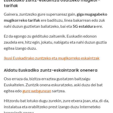
Euskadiko
zuntz-eskaintza osatzeko mugikor-
tarifak
Gainera, zuntzezko gure supersareaz gain,
giga mugagabeko
mugikorreko tarifak
ere badituzu, linea bakarrean edo zuk
nahi duzun guztietan baliatzeko, bai eta
5G estaldura
ere.
Ez da egongo zu geldituko zaituenik. Euskadin edonon
zaudela ere, hitz egin, jokatu, nabigatu eta nahi duzun guztia
egitea izango duzu.
Ikusi Euskadirako zuntzeko eta mugikorreko eskaintzak
Aldatu Euskadiko zuntz-eskaintzarik onenera
Oso erraza da, bizitza erraztea gustatzen baitzaigu
Euskaltelen. Zuntzik onena eskuratzeko, aski duzu dei bat
egitea edo
gure webgunean
sartzea.
Hitzordu bat lotuko dugu zurekin, zure etxera joan, eta, di-da,
instalatua eta erabiltzeko prest izango duzu Interneteko
konexiorik onena.