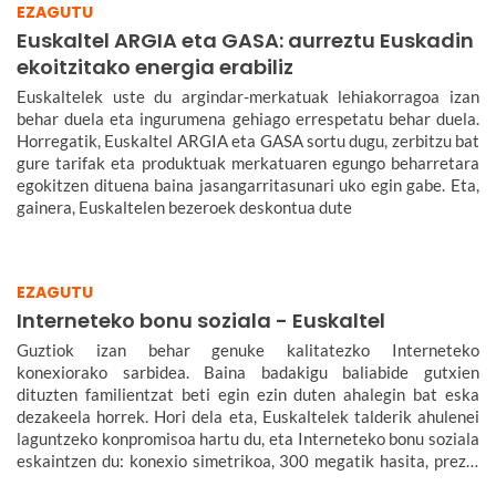
EZAGUTU
Euskaltel ARGIA eta GASA: aurreztu Euskadin
ekoitzitako energia erabiliz
Euskaltelek uste du argindar-merkatuak lehiakorragoa izan
behar duela eta ingurumena gehiago errespetatu behar duela.
Horregatik, Euskaltel ARGIA eta GASA sortu dugu, zerbitzu bat
gure tarifak eta produktuak merkatuaren egungo beharretara
egokitzen dituena baina jasangarritasunari uko egin gabe. Eta,
gainera, Euskaltelen bezeroek deskontua dute
EZAGUTU
Interneteko bonu soziala - Euskaltel
Guztiok izan behar genuke kalitatezko Interneteko
konexiorako sarbidea. Baina badakigu baliabide gutxien
dituzten familientzat beti egin ezin duten ahalegin bat eska
dezakeela horrek. Hori dela eta, Euskaltelek talderik ahulenei
laguntzeko konpromisoa hartu du, eta Interneteko bonu soziala
eskaintzen du: konexio simetrikoa, 300 megatik hasita, prezio
murriztuan eta denbora-eperik gabe.