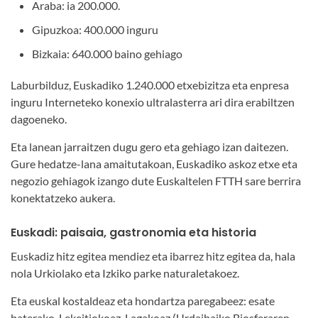
Araba: ia 200.000.
Gipuzkoa: 400.000 inguru
Bizkaia: 640.000 baino gehiago
Laburbilduz, Euskadiko 1.240.000 etxebizitza eta enpresa
inguru Interneteko konexio ultralasterra ari dira erabiltzen
dagoeneko.
Eta lanean jarraitzen dugu gero eta gehiago izan daitezen.
Gure hedatze-lana amaitutakoan, Euskadiko askoz etxe eta
negozio gehiagok izango dute Euskaltelen FTTH sare berrira
konektatzeko aukera.
Euskadi: paisaia, gastronomia eta historia
Euskadiz hitz egitea mendiez eta ibarrez hitz egitea da, hala
nola Urkiolako eta Izkiko parke naturaletakoez.
Eta euskal kostaldeaz eta hondartza paregabeez: esate
baterako, Lekeitiokoaz, Lagakoaz (Urdaibaiko Biosferaren