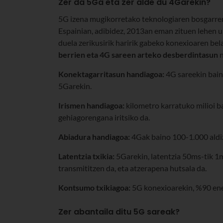
Zer da 5Ga eta zer alde du 4Garekin?
5G izena mugikorretako teknologiaren bosgarren
Espainian, adibidez, 2013an eman zituen lehen ur
duela zerikusirik haririk gabeko konexioaren bel
berrien eta 4G sareen arteko desberdintasun
n
Konektagarritasun handiagoa:
4G sareekin baino
5Garekin.
Irismen handiagoa:
kilometro karratuko milioi ba
gehiagorengana iritsiko da.
Abiadura handiagoa:
4Gak baino 100-1.000 aldi
Latentzia txikia:
5Garekin, latentzia 50ms-tik 1m
transmititzen da, eta atzerapena hutsala da.
Kontsumo txikiagoa:
5G konexioarekin, %90 ene
Zer abantaila ditu 5G sareak?