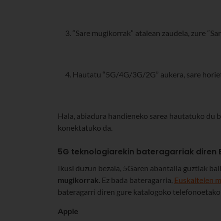
“Sare mugikorrak” atalean zaudela, zure “S
Hautatu “5G/4G/3G/2G” aukera, sare horiet
Hala, abiadura handieneko sarea hautatuko du be
konektatuko da.
5G teknologiarekin bateragarriak diren 
Ikusi duzun bezala, 5Garen abantaila guztiak bal
mugikorrak
. Ez bada bateragarria,
Euskaltelen 
bateragarri diren gure katalogoko telefonoetako
Apple