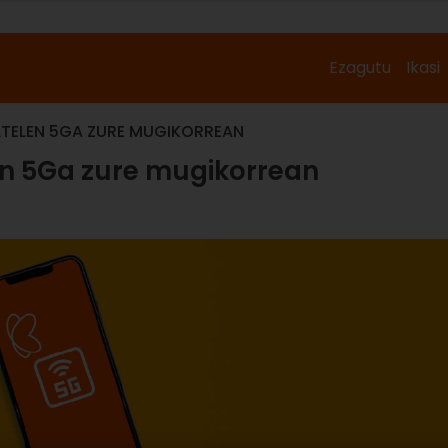
Ezagutu
Ikasi
LTELEN 5GA ZURE MUGIKORREAN
en 5Ga zure mugikorrean