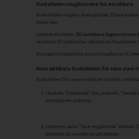
Euskaltelen mugikorreko 5G estaldura
Euskaltelen mugikor-linea guztiak 5Gra konekta 
behar den.
Lehenik eta behin,
5G estaldura dagoen eremu 
eta beste 37 udalerritan zabaldu du Euskaltelek 5
Eta bigarren baldintza da zure mugikorra 5G tekn
Nola aktibatu Euskaltelen 5G sare zure
Euskaltelen 5G sarea erabiltzen hasteko, nahikoa
Hautatu “Ezarpenak” eta, ondoren, “Sareak e
modeloaren arabera):
Ondoren, sartu “Sare mugikorrak” atalean. G
eskatzen du aurreko urrats batean.