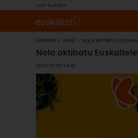
Joan Euskaltel
HASIERA
IKASI
NOLA AKTIBATU EUSKA
Nola aktibatu Euskaltel
2023-01-03 14:30