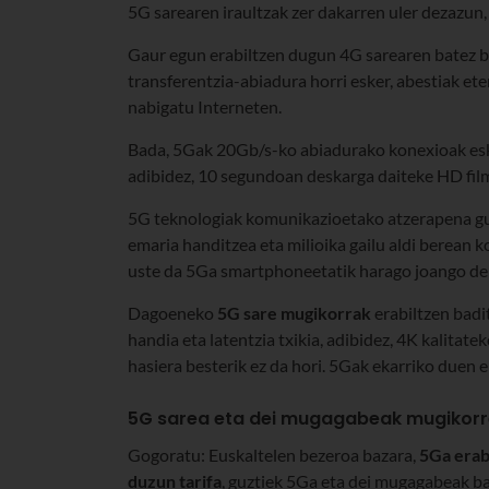
5G sarearen iraultzak zer dakarren uler dezazun
Gaur egun erabiltzen dugun 4G sarearen batez b
transferentzia-abiadura horri esker, abestiak et
nabigatu Interneten.
Bada, 5Gak 20Gb/s-ko abiadurako konexioak eskai
adibidez, 10 segundoan deskarga daiteke HD film
5G teknologiak komunikazioetako atzerapena gut
emaria handitzea eta milioika gailu aldi berean 
uste da 5Ga smartphoneetatik harago joango del
Dagoeneko
5G sare mugikorrak
erabiltzen badi
handia eta latentzia txikia, adibidez, 4K kalitate
hasiera besterik ez da hori. 5Gak ekarriko duen e
5G sarea eta dei mugagabeak mugikorre
Gogoratu: Euskaltelen bezeroa bazara,
5Ga erab
duzun tarifa
, guztiek 5Ga eta dei mugagabeak ba