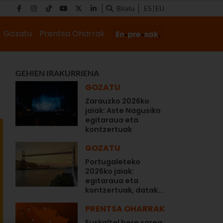
Bilatu
ES
EU
Gozatu
Prentsa Oharrak
GEHIEN IRAKURRIENA
GOZATU
Zarauzko 2026ko
jaiak: Aste Nagusiko
egitaraua eta
kontzertuak
GOZATU
Portugaleteko
2026ko jaiak:
egitaraua eta
kontzertuak, datak...
PRENTSA OHARRAK
Euskaltel bere sarea