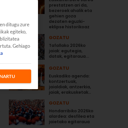
prestatzen ari da,
bezeroek ahalik eta
gehien goza
dezaten eguzki-
en ditugu zure
eklipse historikoaz
tikak egiteko,
GOZATU
blizitatea
Tafallako 2026ko
artuta. Gehiago
jaiak: egutegia,
ka
datak, egitaraua...
GOZATU
o
Euskadiko agenda:
NARTU
kontzertuak,
jaialdiak, antzerkia,
jaiak, erakusketak…
GOZATU
Hondarribiko 2026ko
o
alardea: desfilea eta
jaietako egitaraua