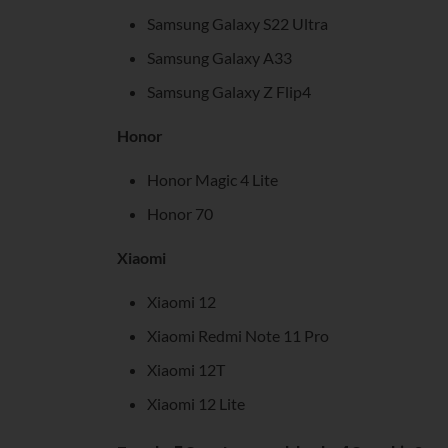
Samsung Galaxy S22 Ultra
Samsung Galaxy A33
Samsung Galaxy Z Flip4
Honor
Honor Magic 4 Lite
Honor 70
Xiaomi
Xiaomi 12
Xiaomi Redmi Note 11 Pro
Xiaomi 12T
Xiaomi 12 Lite