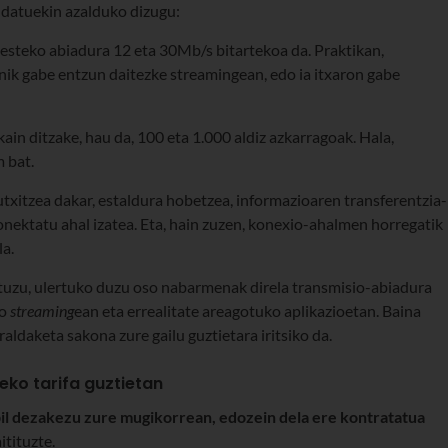
, datuekin azalduko dizugu:
esteko abiadura 12 eta 30Mb/s bitartekoa da. Praktikan,
enik gabe entzun daitezke streamingean, edo ia itxaron gabe
n ditzake, hau da, 100 eta 1.000 aldiz azkarragoak. Hala,
 bat.
xitzea dakar, estaldura hobetzea, informazioaren transferentzia-
konektatu ahal izatea. Eta, hain zuzen, konexio-ahalmen horregatik
a.
tuzu, ulertuko duzu oso nabarmenak direla transmisio-abiadura
ko
streaming
ean eta errealitate areagotuko aplikazioetan. Baina
raldaketa sakona zure gailu guztietara iritsiko da.
ko tarifa guztietan
il dezakezu zure mugikorrean, edozein dela ere kontratatua
itituzte.