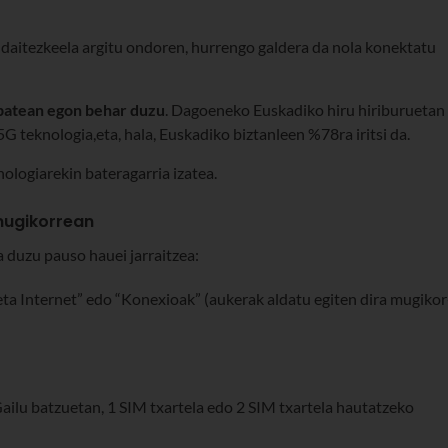
daitezkeela argitu ondoren, hurrengo galdera da nola konektatu
batean egon behar duzu
. Dagoeneko Euskadiko hiru hiriburuetan
G teknologia,eta, hala, Euskadiko biztanleen %78ra iritsi da.
ologiarekin bateragarria izatea.
 mugikorrean
 duzu pauso hauei jarraitzea:
ta Internet” edo “Konexioak” (aukerak aldatu egiten dira mugikor
ailu batzuetan, 1 SIM txartela edo 2 SIM txartela hautatzeko