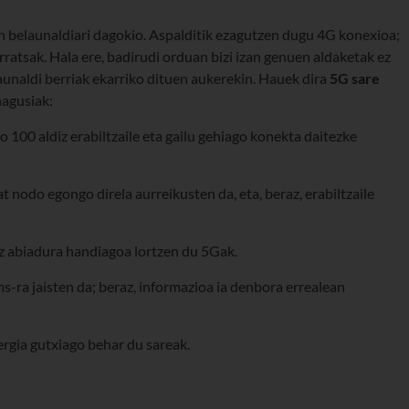
 belaunaldiari dagokio. Aspalditik ezagutzen dugu 4G konexioa;
ratsak. Hala ere, badirudi orduan bizi izan genuen aldaketak ez
aunaldi berriak ekarriko dituen aukerekin. Hauek dira
5G sare
agusiak:
 100 aldiz erabiltzaile eta gailu gehiago konekta daitezke
t nodo egongo direla aurreikusten da, eta, beraz, erabiltzaile
z abiadura handiagoa lortzen du 5Gak.
s-ra jaisten da; beraz, informazioa ia denbora errealean
rgia gutxiago behar du sareak.