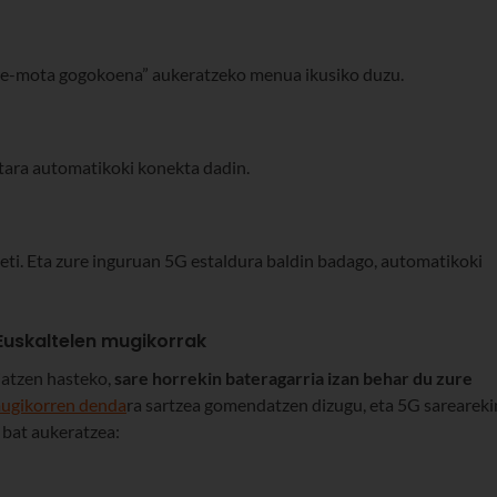
are-mota gogokoena” aukeratzeko menua ikusiko duzu.
ara automatikoki konekta dadin.
ti. Eta zure inguruan 5G estaldura baldin badago, automatikoki
Euskaltelen mugikorrak
iatzen hasteko,
sare horrekin bateragarria izan behar du zure
mugikorren denda
ra sartzea gomendatzen dizugu, eta 5G sareareki
 bat aukeratzea: