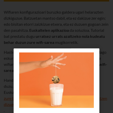
Wifiaren konfigurazioari buruzko galdera ugari helarazten
dizkiguzue. Batzuetan mantso dabil, eta ez dakizue zer egin;
edo bisitan etorri zaizkizue etxera, eta ez duzuen gogoan zein
den pasahitza.
Euskaltelen aplikazioa
da soluzioa. Tutorial
bat prestatu dugu
urratsez urrats azaltzeko nola kudeatu
behar duzun zure wifi-sarea
mugikorretik.
Hasteko, deskargatu aplikazioa
(Android
eta iOSerako dago
eskuragarri), eta erregistratu. Behin barruan egonik, zure
wifiarekin lotutako aukera guztiak ikus ditzakezu
“
Nire wifi-
sarea
”
botoian
.
Handik, sarearen izena edo pasahitza aldatu ahal izango
duzu, edo kanala aukeratu, interferentziak saihesteko.
Euskaltelen,
zure bideratzaileko 5Ghz-eko sarea erabiltzea gomendatzen
dizugu
.