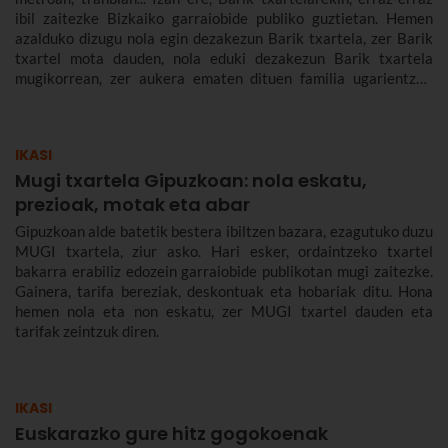
ibil zaitezke Bizkaiko garraiobide publiko guztietan. Hemen
azalduko dizugu nola egin dezakezun Barik txartela, zer Barik
txartel mota dauden, nola eduki dezakezun Barik txartela
mugikorrean, zer aukera ematen dituen familia ugarientzat,
zenbat balio duen, zer tarifa dauden eta askoz gehiago.
IKASI
Mugi txartela Gipuzkoan: nola eskatu,
prezioak, motak eta abar
Gipuzkoan alde batetik bestera ibiltzen bazara, ezagutuko duzu
MUGI txartela, ziur asko. Hari esker, ordaintzeko txartel
bakarra erabiliz edozein garraiobide publikotan mugi zaitezke.
Gainera, tarifa bereziak, deskontuak eta hobariak ditu. Hona
hemen nola eta non eskatu, zer MUGI txartel dauden eta
tarifak zeintzuk diren.
IKASI
Euskarazko gure hitz gogokoenak