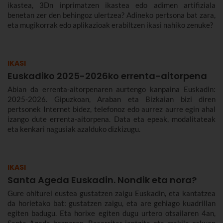
ikastea, 3Dn inprimatzen ikastea edo adimen artifiziala
benetan zer den behingoz ulertzea? Adineko pertsona bat zara,
eta mugikorrak edo aplikazioak erabiltzen ikasi nahiko zenuke?
IKASI
Euskadiko 2025-2026ko errenta-aitorpena
Abian da errenta-aitorpenaren aurtengo kanpaina Euskadin:
2025-2026. Gipuzkoan, Araban eta Bizkaian bizi diren
pertsonek Internet bidez, telefonoz edo aurrez aurre egin ahal
izango dute errenta-aitorpena. Data eta epeak, modalitateak
eta kenkari nagusiak azalduko dizkizugu.
IKASI
Santa Ageda Euskadin. Nondik eta nora?
Gure ohiturei eustea gustatzen zaigu Euskadin, eta kantatzea
da horietako bat: gustatzen zaigu, eta are gehiago kuadrillan
egiten badugu. Eta horixe egiten dugu urtero otsailaren 4an,