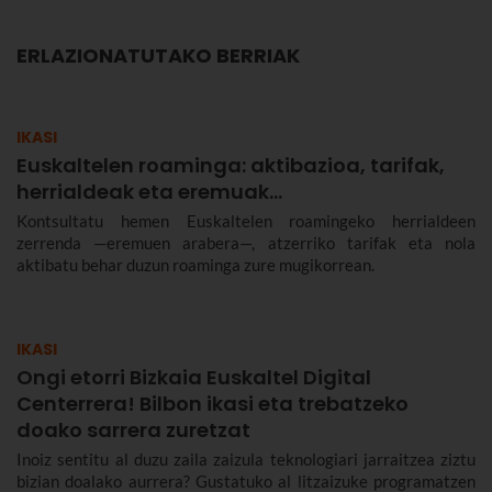
ERLAZIONATUTAKO BERRIAK
IKASI
Euskaltelen roaminga: aktibazioa, tarifak,
herrialdeak eta eremuak…
Kontsultatu hemen Euskaltelen roamingeko herrialdeen
zerrenda —eremuen arabera—, atzerriko tarifak eta nola
aktibatu behar duzun roaminga zure mugikorrean.
IKASI
Ongi etorri Bizkaia Euskaltel Digital
Centerrera! Bilbon ikasi eta trebatzeko
doako sarrera zuretzat
Inoiz sentitu al duzu zaila zaizula teknologiari jarraitzea ziztu
bizian doalako aurrera? Gustatuko al litzaizuke programatzen