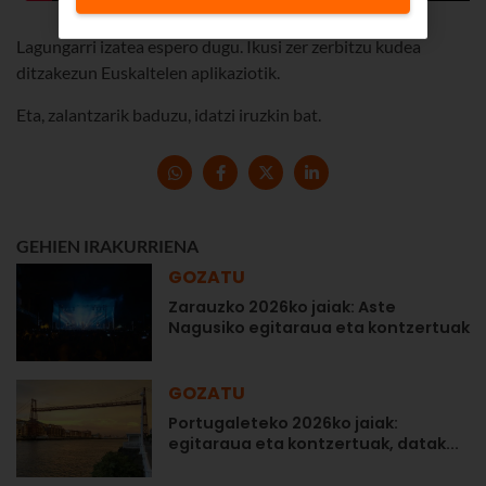
Lagungarri izatea espero dugu. Ikusi zer zerbitzu kudea
ditzakezun Euskaltelen aplikaziotik.
Eta, zalantzarik baduzu, idatzi iruzkin bat.
GEHIEN IRAKURRIENA
GOZATU
Zarauzko 2026ko jaiak: Aste
Nagusiko egitaraua eta kontzertuak
GOZATU
Portugaleteko 2026ko jaiak:
egitaraua eta kontzertuak, datak...