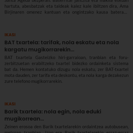
Santa Ageda bezperan. Baserritar jantzita eta makila eskuan
hartuta, abesbatzak eta taldeak kalez kale ibiltzen dira, Ama
Birjinaren omenez kantuan eta ongintzako kausa baterako
dirua biltzen. Santa Agedaren historia kontatuko dizugu hemen,
nola ospatzen den Bilbon eta Euskadiko beste herri batzuetan,
ez dezazun Santa Ageda bezperan huts egin.
IKASI
BAT txartela: tarifak, nola eskatu eta nola
kargatu mugikorrarekin...
BAT txartela Gasteizko hiri-garraioan, tranbian eta foru-
zerbitzuetan erabiltzeko txartel bidezko ordainketa sistema
bat da. Hemen kontatuko dizugu nola eskatu, zer BAT-txartel
mota dauden, zer tarifa eta deskontu, eta nola karga dezakezun
zure telefono mugikorrarekin.
IKASI
Barik txartela: nola egin, nola eduki
mugikorrean...
Zeinen erosoa den Barik txartelarekin ordaintzea autobusean,
metroan, tranbian... Izan ere, Barik txartelarekin, erraz-erraz