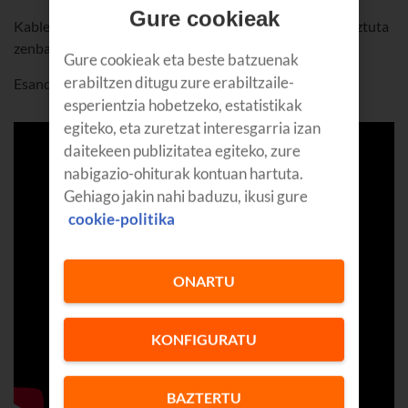
Gure cookieak
Kable-modema ere konfiguratu ahal izango duzu, eta piztuta
zenbat denbora daraman ikusi.
Gure cookieak eta beste batzuenak
erabiltzen ditugu zure erabiltzaile-
Esandakoa: tutorial honetan azaldu dugu den-dena.
esperientzia hobetzeko, estatistikak
egiteko, eta zuretzat interesgarria izan
daitekeen publizitatea egiteko, zure
nabigazio-ohiturak kontuan hartuta.
Gehiago jakin nahi baduzu, ikusi gure
cookie-politika
ONARTU
KONFIGURATU
BAZTERTU