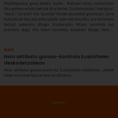
Pinpilinpauxa, goxo, bihotz, maite… Batzuen ustez, euskarazko
hitz politen arteko batzuk dira horiek. Gaztelaniazko “mariposa”,
“dulce”, “corazón” eta “querido” hitzak bezainbat gutxienez. Gure
hizkuntzak hitz eta adierazpide eder mordoa ditu, eta horietako
batzuk aukeratu ditugu. Euskarazko hitzen zerrenda bat
prestatu dugu, eta haien esanahia azalduko dizugu hemen.
Euskarazko hitz politak, maitekorrak, bitxiak, oinarrizkoak…
ere bildu ditugu, euskarazko hiztegia zabaltzen lagundu
diezazuten.
IKASI
Nola aktibatu guraso-kontrola Euskaltelen
deskodetzailean
Nola aktibatu guraso-kontrola Euskaltelen telebistan, umeek
eduki eta kanal batzuk ikus ez ditzaten.