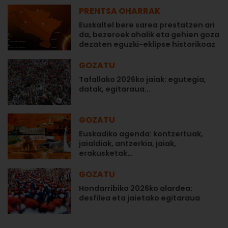
PRENTSA OHARRAK
Euskaltel bere sarea prestatzen ari
da, bezeroek ahalik eta gehien goza
dezaten eguzki-eklipse historikoaz
GOZATU
Tafallako 2026ko jaiak: egutegia,
datak, egitaraua...
GOZATU
Euskadiko agenda: kontzertuak,
jaialdiak, antzerkia, jaiak,
erakusketak…
GOZATU
Hondarribiko 2026ko alardea:
desfilea eta jaietako egitaraua