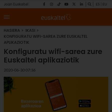
Joan Euskaltel
ES
EU
HASIERA
IKASI
KONFIGURATU WIFI-SAREA ZURE EUSKALTEL
APLIKAZIOTIK
Konfiguratu wifi-sarea zure
Euskaltel aplikaziotik
2020-06-30 07:36