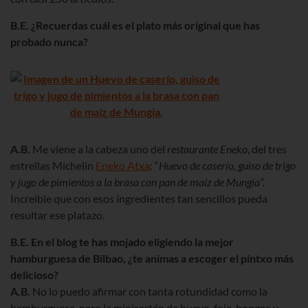
B.E. ¿Recuerdas cuál es el plato más original que has
probado nunca?
A.B.
Me viene a la cabeza uno del
restaurante Eneko
, del tres
estrellas Michelin
Eneko Atxa
: “
Huevo de caserío, guiso de trigo
y jugo de pimientos a la brasa con pan de maíz de Mungia”.
Increíble que con esos ingredientes tan sencillos pueda
resultar ese platazo.
B.E. En el blog te has mojado eligiendo la mejor
hamburguesa de Bilbao, ¿te animas a escoger el pintxo más
delicioso?
A.B.
No lo puedo afirmar con tanta rotundidad como la
hamburguesa, pero la minisartén de huevo, foie, hongos y