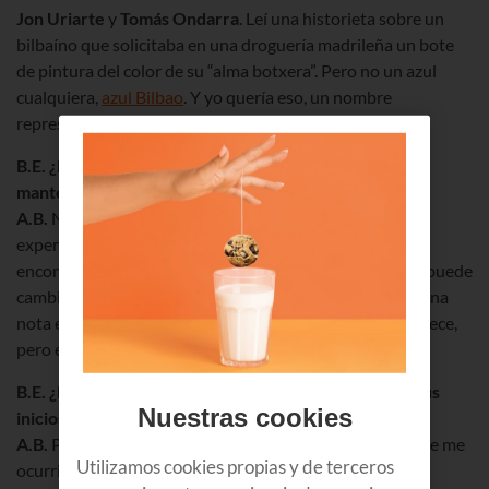
Jon Uriarte
y
Tomás Ondarra
. Leí una historieta sobre un
bilbaíno que solicitaba en una droguería madrileña un bote
de pintura del color de su “alma botxera”. Pero no un azul
cualquiera,
azul Bilbao
. Y yo quería eso, un nombre
representativo de nuestra villa.
B.E. ¿Por qué ocultas tu identidad? ¿Es una forma de
mantenerte al margen de posibles presiones?
A.B.
No tanto de presiones, más bien intento que la
experiencia sea lo más fiel posible a lo que se vaya a
encontrar cualquier cliente. Si me reconocen el servicio puede
cambiar. Ya me ha pasado ver cómo un camarero tenía una
nota en la que se le indicaba: “Tratar muy bien”. Se agradece,
pero eso debería ser para todos.
B.E. ¿Desde cuándo funciona el blog? ¿Cómo fueron tus
Nuestras cookies
inicios?
A.B.
Pues desde finales de 2012. Fue entonces cuando se me
Utilizamos cookies propias y de terceros
ocurrió arrancar con un blog en el que compartiría mis