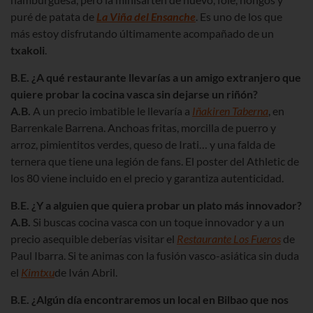
puré de patata de
La Viña del Ensanche
. Es uno de los que
más estoy disfrutando últimamente acompañado de un
txakoli
.
B.E. ¿A qué restaurante llevarías a un amigo extranjero que
quiere probar la cocina vasca sin dejarse un riñón?
A.B.
A un precio imbatible le llevaría a
Iñakiren Taberna
, en
Barrenkale Barrena. Anchoas fritas, morcilla de puerro y
arroz, pimientitos verdes, queso de Irati… y una falda de
ternera que tiene una legión de fans. El poster del Athletic de
los 80 viene incluido en el precio y garantiza autenticidad.
B.E. ¿Y a alguien que quiera probar un plato más innovador?
A.B.
Si buscas cocina vasca con un toque innovador y a un
precio asequible deberías visitar el
Restaurante Los Fueros
de
Paul Ibarra. Si te animas con la fusión vasco-asiática sin duda
el
Kimtxu
de Iván Abril.
B.E. ¿Algún día encontraremos un local en Bilbao que nos