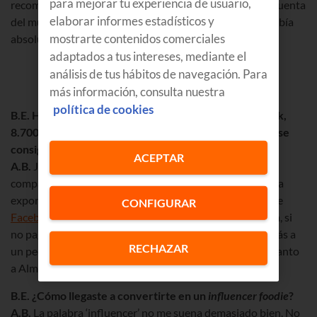
para mejorar tu experiencia de usuario,
recomendaciones gastronómicas. Con el tiempo me di cuenta
elaborar informes estadísticos y
del mundo
gastroblogger
que me rodeaba y del que no sabía
mostrarte contenidos comerciales
absolutamente nada.
adaptados a tus intereses, mediante el
análisis de tus hábitos de navegación. Para
más información, consulta nuestra
política de cookies
B.E. Hoy tienes más de 13.000 seguidores en Facebook,
8.700 en Instagram y 2.500 en Twitter. Estas cifras no se
consiguen solo con amigos...
ACEPTAR
A.B.
Ja, ja, ja… Sin ellos un hubiera sido imposible. Al
compartirlo en sus redes el alcance de los artículos crecía
exponencialmente. Por aquel entonces los algoritmos de
CONFIGURAR
Facebook
e
Instagram
eran más agradecidos. Hoy en día, si
no pagas, por muchos seguidores que tengas solo llegarás a
RECHAZAR
un pequeño porcentaje. Entiendo que si la gente sigue tanto
a Alma Botxera será porque les gusta su contenido.
B.E. ¿Cómo llegaste a convertirte en un
influencer foodie
?
A.B.
La palabra ‘influencer’ no me suena demasiado bien. No