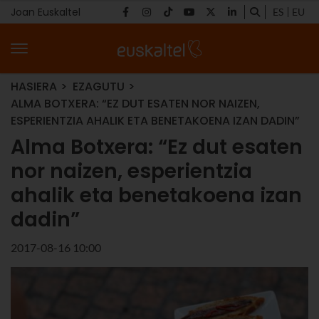
Joan Euskaltel
ES
EU
HASIERA
EZAGUTU
ALMA BOTXERA: “EZ DUT ESATEN NOR NAIZEN,
ESPERIENTZIA AHALIK ETA BENETAKOENA IZAN DADIN”
Alma Botxera: “Ez dut esaten
nor naizen, esperientzia
ahalik eta benetakoena izan
dadin”
2017-08-16 10:00