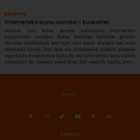
EZAGUTU
Interneteko bonu soziala - Euskaltel
Guztiok izan behar genuke kalitatezko Interneteko
konexiorako sarbidea. Baina badakigu baliabide gutxien
dituzten familientzat beti egin ezin duten ahalegin bat eska
dezakeela horrek. Hori dela eta, Euskaltelek talderik ahulenei
laguntzeko konpromisoa hartu du, eta Interneteko bonu soziala
eskaintzen du: konexio simetrikoa, 300 megatik hasita, prezio
murriztuan eta denbora-eperik gabe.
Ezagutu