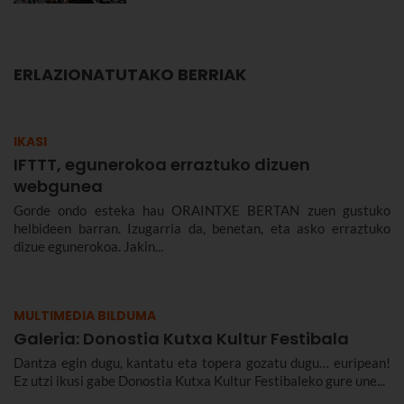
ERLAZIONATUTAKO BERRIAK
IKASI
IFTTT, egunerokoa erraztuko dizuen
webgunea
Gorde ondo esteka hau ORAINTXE BERTAN zuen gustuko
helbideen barran. Izugarria da, benetan, eta asko erraztuko
dizue egunerokoa. Jakin...
MULTIMEDIA BILDUMA
Galeria: Donostia Kutxa Kultur Festibala
Dantza egin dugu, kantatu eta topera gozatu dugu… euripean!
Ez utzi ikusi gabe Donostia Kutxa Kultur Festibaleko gure une...