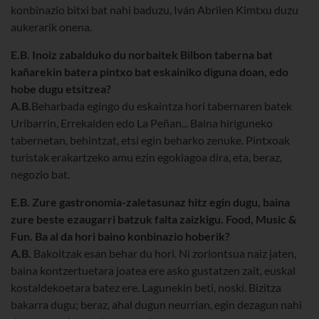
konbinazio bitxi bat nahi baduzu, Iván Abrilen Kimtxu duzu
aukerarik onena.
E.B. Inoiz zabalduko du norbaitek Bilbon taberna bat
kañarekin batera pintxo bat eskainiko diguna doan, edo
hobe dugu etsitzea?
A.B.
Beharbada egingo du eskaintza hori tabernaren batek
Uribarrin, Errekalden edo La Peñan... Baina hiriguneko
tabernetan, behintzat, etsi egin beharko zenuke. Pintxoak
turistak erakartzeko amu ezin egokiagoa dira, eta, beraz,
negozio bat.
E.B. Zure gastronomia-zaletasunaz hitz egin dugu, baina
zure beste ezaugarri batzuk falta zaizkigu. Food, Music &
Fun. Ba al da hori baino konbinazio hoberik?
A.B.
Bakoitzak esan behar du hori. Ni zoriontsua naiz jaten,
baina kontzertuetara joatea ere asko gustatzen zait, euskal
kostaldekoetara batez ere. Lagunekin beti, noski. Bizitza
bakarra dugu; beraz, ahal dugun neurrian, egin dezagun nahi