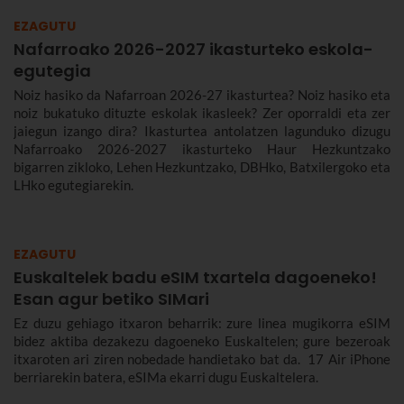
EZAGUTU
Nafarroako 2026-2027 ikasturteko eskola-
egutegia
Noiz hasiko da Nafarroan 2026-27 ikasturtea? Noiz hasiko eta
noiz bukatuko dituzte eskolak ikasleek? Zer oporraldi eta zer
jaiegun izango dira? Ikasturtea antolatzen lagunduko dizugu
Nafarroako 2026-2027 ikasturteko Haur Hezkuntzako
bigarren zikloko, Lehen Hezkuntzako, DBHko, Batxilergoko eta
LHko egutegiarekin.
EZAGUTU
Euskaltelek badu eSIM txartela dagoeneko!
Esan agur betiko SIMari
Ez duzu gehiago itxaron beharrik: zure linea mugikorra eSIM
bidez aktiba dezakezu dagoeneko Euskaltelen; gure bezeroak
itxaroten ari ziren nobedade handietako bat da. 17 Air iPhone
berriarekin batera, eSIMa ekarri dugu Euskaltelera.