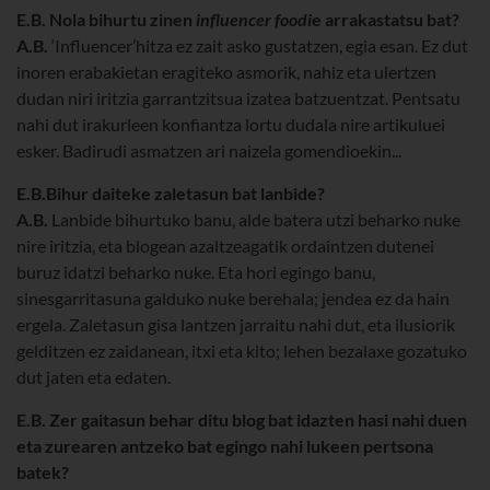
E.B. Nola bihurtu zinen
influencer foodi
e arrakastatsu bat?
A.B.
‘Influencer’hitza ez zait asko gustatzen, egia esan. Ez dut
inoren erabakietan eragiteko asmorik, nahiz eta ulertzen
dudan niri iritzia garrantzitsua izatea batzuentzat. Pentsatu
nahi dut irakurleen konfiantza lortu dudala nire artikuluei
esker. Badirudi asmatzen ari naizela gomendioekin...
E.B.
Bihur daiteke zaletasun bat lanbide
?
A.B.
Lanbide bihurtuko banu, alde batera utzi beharko nuke
nire iritzia, eta blogean azaltzeagatik ordaintzen dutenei
buruz idatzi beharko nuke. Eta hori egingo banu,
sinesgarritasuna galduko nuke berehala; jendea ez da hain
ergela. Zaletasun gisa lantzen jarraitu nahi dut, eta ilusiorik
gelditzen ez zaidanean, itxi eta kito; lehen bezalaxe gozatuko
dut jaten eta edaten.
E.B.
Zer gaitasun behar ditu blog bat idazten hasi nahi duen
eta zurearen antzeko bat egingo nahi lukeen pertsona
batek?