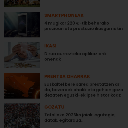
SMARTPHONEAK
4 mugikor 220 €-tik beherako
prezioan eta prestazio ikusgarriekin
IKASI
Dirua aurrezteko aplikaziorik
onenak
PRENTSA OHARRAK
Euskaltel bere sarea prestatzen ari
da, bezeroek ahalik eta gehien goza
dezaten eguzki-eklipse historikoaz
GOZATU
Tafallako 2026ko jaiak: egutegia,
datak, egitaraua...