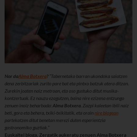
Nor da
Alma Botxera
?
“Tabernetako barran ukondoka saiatzen
dena zerbitzariak zurito pare bat eta pintxo batzuk atera ditzan.
Zurekin joaten naiz metroan, eta oso gustuko ditut musika-
kontzertuak. Ez nauzu ezagutzen, baina nire ezizena entzungo
zenuen inoiz beharbada:
Alma Botxera
. Zazpi kaleetan ibili naiz
beti, gora eta behera, txiki-txikitatik, eta orain
nire blogean
partekatzen ditut benetan merezi duten esperientzia
gastronomiko guztiak.”
Euskaltel bloga. Zergatik aukeratu zenuen Alma Botxera