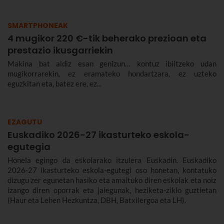
SMARTPHONEAK
4 mugikor 220 €-tik beherako prezioan eta
prestazio ikusgarriekin
Makina bat aldiz esan genizun… kontuz ibiltzeko udan
mugikorrarekin, ez eramateko hondartzara, ez uzteko
eguzkitan eta, batez ere, ez...
EZAGUTU
Euskadiko 2026-27 ikasturteko eskola-
egutegia
Honela egingo da eskolarako itzulera Euskadin. Euskadiko
2026-27 ikasturteko eskola-egutegi oso honetan, kontatuko
dizugu zer egunetan hasiko eta amaituko diren eskolak eta noiz
izango diren oporrak eta jaiegunak, heziketa-ziklo guztietan
(Haur eta Lehen Hezkuntza, DBH, Batxilergoa eta LH).