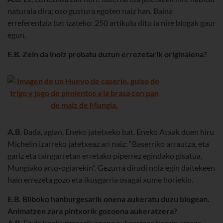
naturala dira; oso gustura egoten naiz han. Baina
erreferentzia bat izateko: 250 artikulu ditu ia nire blogak gaur
egun.
E.B. Zein da inoiz probatu duzun errezetarik originalena?
A.B.
Bada, agian, Eneko jatetxeko bat. Eneko Atxak duen hiru
Michelin izarreko jatetxeaz ari naiz: “Baserriko arrautza, eta
gariz eta txingarretan erretako piperrez egindako gisatua,
Mungiako arto-ogiarekin”. Gezurra dirudi nola egin daitekeen
hain errezeta gozo eta ikusgarria osagai xume horiekin.
E.B. Bilboko hanburgesarik onena aukeratu duzu blogean.
Animatzen zara pintxorik gozoena aukeratzera?
A.B.
Ez da hanburgesarik onena aukeratzea bezain erraza,