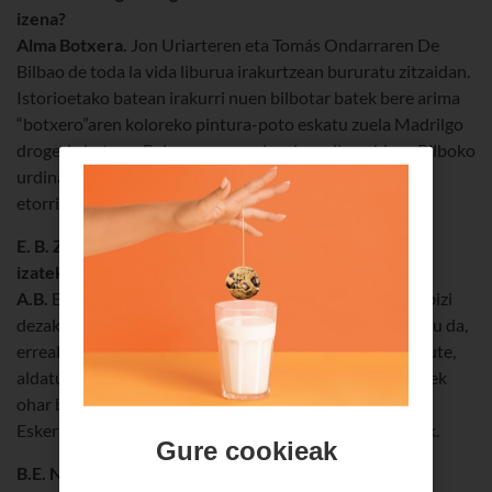
izena?
Alma Botxera.
Jon Uriarteren eta Tomás Ondarraren De
Bilbao de toda la vida liburua irakurtzean bururatu zitzaidan.
Istorioetako batean irakurri nuen bilbotar batek bere arima
“botxero”aren koloreko pintura-poto eskatu zuela Madrilgo
drogeria batean. Baina ez zuen edozein urdin nahi, ez, Bilboko
urdina baizik. Eta hori nahi nuen nik, gure hiriarekin bat
etorriko zen izen bat.
E. B. Zergatik ez duzu esaten nor zaren? Presiorik ez
izateko?
A.B.
Ez nau kezkatzen presioak, baina edozein bezerok bizi
dezakeen egoeratik ahalik eta gertuen egon nahi dut, hau da,
errealitatetik ahalik eta gertuen. Nor naizen jakingo balute,
aldatu egin liteke tratua. Behin ikusi nuen zerbitzari batek
ohar bat zuela idatzita, “Oso ondo tratatu” zioena.
Eskertzekoa da, baina denentzat balio behar luke horrek.
Gure cookieak
B.E. Noiztik dago martxan bloga? Nola hasi zinen?