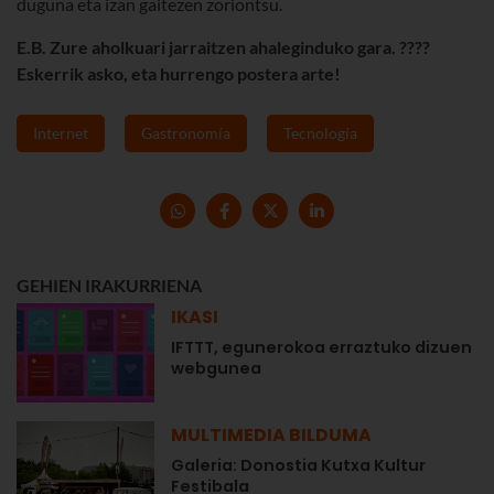
duguna eta izan gaitezen zoriontsu.
E.B. Zure aholkuari jarraitzen ahaleginduko gara. ????
Eskerrik asko, eta hurrengo postera arte!
Internet
Gastronomía
Tecnología
GEHIEN IRAKURRIENA
IKASI
IFTTT, egunerokoa erraztuko dizuen
webgunea
MULTIMEDIA BILDUMA
Galeria: Donostia Kutxa Kultur
Festibala