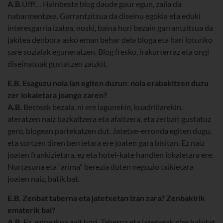
A.B.
Ufff… Hainbeste blog daude gaur egun, zaila da
nabarmentzea. Garrantzitsua da diseinu egokia eta eduki
interesgarria izatea, noski, baina hori bezain garrantzitsua da
jakitea denbora asko eman behar dela bloga eta hari loturiko
sare sozialak eguneratzen. Blog fresko, irakurterraz eta ongi
diseinatuak gustatzen zaizkit.
E.B. Esaguzu nola lan egiten duzun: nola erabakitzen duzu
zer lokaletara joango zaren?
A.B.
Besteak bezala, ni ere lagunekin, kuadrillarekin,
ateratzen naiz bazkaltzera eta afaltzera, eta zerbait gustatuz
gero, blogean partekatzen dut. Jatetxe-erronda egiten dugu,
eta sortzen diren berrietara ere joaten gara bisitan. Ez naiz
joaten frankizietara, ez eta hotel-kate handien lokaletara ere.
Nortasuna eta “arima” berezia duten negozio txikietara
joaten naiz, batik bat.
E.B. Zenbat taberna eta jatetxetan izan zara? Zenbakirik
ematerik bai?
A.B.
Ez, ezinezkoa zait hori. Taberna eta jatetxeak nire habitat