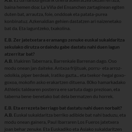
baina hemen doa: La Viña del Ensanchen zartaginean egiten
duten bat, arrautza, foie, onddoak eta patata-purea
konbinatuz. Azkenaldian gehien dastatzen ari naizenetako
bat da. Eta laguntzeko, txakolina.
E.B. Zer jatetxetara eramango zenuke euskal sukaldaritza
sekulako dirutza ordaindu gabe dastatu nahi duen lagun
atzerritar bat?
A.B.
Iñakiren Tabernara, Barrenkale Barrenan dago. Oso
modu onean jan daiteke. Antxoa frijituak, porru- eta arroz-
odolkia, piper berdeak, Iratiko gazta... eta txekor-hegal goxo-
goxoa, mokofin asko erakartzen dituena. 80ko hamarkadako
Athletic taldearen posterra ere sartuta dago prezioan, eta
taberna bene-benetako bat dela bermatzen du horrek.
E.B. Eta errezeta berriago bat dastatu nahi duen norbait?
A.B.
Euskal sukaldaritza berriko adibide bat nahi baduzu, eta
modu onean gainera, Paul Ibarraren Los Fueros jatetxera
joan behar zenuke. Eta Euskadiko eta Asiako sukaldaritzen