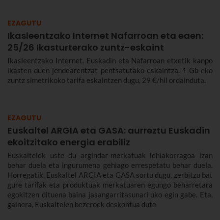
EZAGUTU
Ikasleentzako Internet Nafarroan eta eaen:
25/26 Ikasturterako zuntz-eskaint
Ikasleentzako Internet. Euskadin eta Nafarroan etxetik kanpo
ikasten duen jendearentzat pentsatutako eskaintza. 1 Gb-eko
zuntz simetrikoko tarifa eskaintzen dugu, 29 €/hil ordainduta.
EZAGUTU
Euskaltel ARGIA eta GASA: aurreztu Euskadin
ekoitzitako energia erabiliz
Euskaltelek uste du argindar-merkatuak lehiakorragoa izan
behar duela eta ingurumena gehiago errespetatu behar duela.
Horregatik, Euskaltel ARGIA eta GASA sortu dugu, zerbitzu bat
gure tarifak eta produktuak merkatuaren egungo beharretara
egokitzen dituena baina jasangarritasunari uko egin gabe. Eta,
gainera, Euskaltelen bezeroek deskontua dute