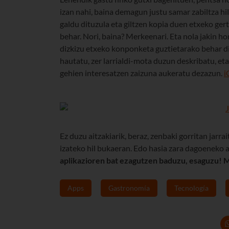
izan nahi, baina demagun justu samar zabiltza hi
galdu dituzula eta giltzen kopia duen etxeko ger
behar. Nori, baina? Merkeenari. Eta nola jakin ho
dizkizu etxeko konponketa guztietarako behar di
hautatu, zer larrialdi-mota duzun deskribatu, e
gehien interesatzen zaizuna aukeratu dezazun.
i
Ez duzu aitzakiarik, beraz, zenbaki gorritan jarra
izateko hil bukaeran. Edo hasia zara dagoeneko 
aplikazioren bat ezagutzen baduzu, esaguzu! 
Apps
Gastronomía
Tecnología