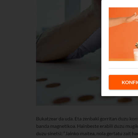
KONFI
Bukatzear da uda. Eta zenbaki gorritan duzu kont
banda magnetikoa. Hainbeste erabili duzu mugikor
duzu sinetsi: “Jainko maitea, nola gertatu zait hau