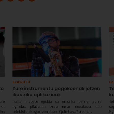
EZAGUTU
E
ko
Zure instrumentu gogokoenak jotzen
T
ikasteko aplikazioak
k
ure
Iraila hilabete egokia da erronka berriei aurre
Te
ost
egiteko: pilatesen izena eman dezakezu, edo
se
ina
telebistan iragartzen duten Quimbaya? tresna...
Egu