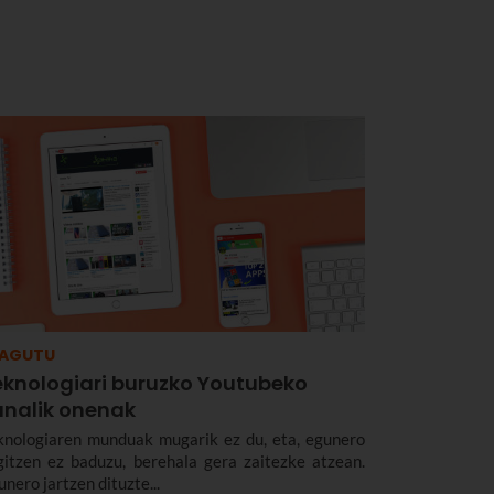
ZAGUTU
eknologiari buruzko Youtubeko
analik onenak
knologiaren munduak mugarik ez du, eta, egunero
gitzen ez baduzu, berehala gera zaitezke atzean.
nero jartzen dituzte...