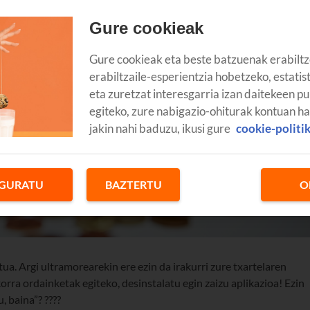
Gure cookieak
Gure cookieak eta beste batzuenak erabiltz
erabiltzaile-esperientzia hobetzeko, estatis
eta zuretzat interesgarria izan daitekeen pu
egiteko, zure nabigazio-ohiturak kontuan h
jakin nahi baduzu, ikusi gure
cookie-politi
GURATU
BAZTERTU
O
ua. Argi ultramorearekin ere ezin da irakurri zure txartelaren
ra ordainketak egiteko, desinstalatu egin zaizu aplikazioa! Ezin
, baina”? ????