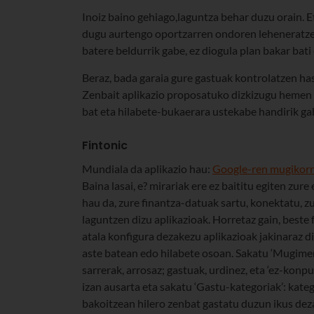
Inoiz baino gehiago,laguntza behar duzu orain. E
dugu aurtengo oportzarren ondoren leheneratzek
batere beldurrik gabe, ez diogula plan bakar bati 
Beraz, bada garaia gure gastuak kontrolatzen h
Zenbait aplikazio proposatuko dizkizugu hemen 
bat eta hilabete-bukaerara ustekabe handirik gab
Fintonic
Mundiala da aplikazio hau:
Google-ren mugikorr
Baina lasai, e? mirariak ere ez baititu egiten zu
hau da, zure finantza-datuak sartu, konektatu, 
laguntzen dizu aplikazioak. Horretaz gain, beste 
atala konfigura dezakezu aplikazioak jakinaraz
aste batean edo hilabete osoan. Sakatu ‘Mugime
sarrerak, arrosaz; gastuak, urdinez, eta ‘ez-konput
izan ausarta eta sakatu ‘Gastu-kategoriak’: kate
bakoitzean hilero zenbat gastatu duzun ikus dez