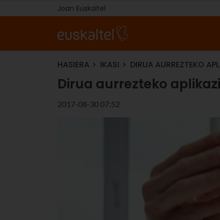
Joan Euskaltel
HASIERA
IKASI
DIRUA AURREZTEKO APL
Dirua aurrezteko aplikaz
2017-08-30 07:52