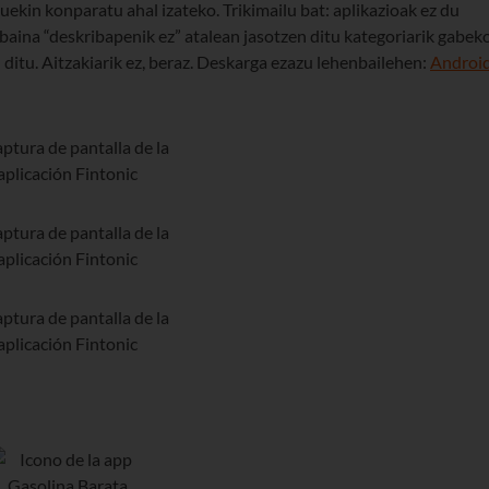
uekin konparatu ahal izateko. Trikimailu bat: aplikazioak ez du
baina “deskribapenik ez” atalean jasotzen ditu kategoriarik gabek
itu. Aitzakiarik ez, beraz. Deskarga ezazu lehenbailehen:
Androi