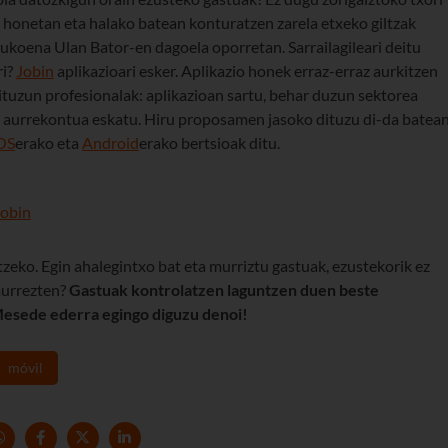
l honetan eta halako batean konturatzen zarela etxeko giltzak
tukoena Ulan Bator-en dagoela oporretan. Sarrailagileari deitu
ri?
Jobin
aplikazioari esker. Aplikazio honek erraz-erraz aurkitzen
tuzun profesionalak: aplikazioan sartu, behar duzun sektorea
ta aurrekontua eskatu. Hiru proposamen jasoko dituzu di-da batean
OS
erako eta
Android
erako bertsioak ditu.
itzeko. Egin ahalegintxo bat eta murriztu gastuak, ezustekorik ez
aurrezten?
Gastuak kontrolatzen laguntzen duen beste
Mesede ederra egingo diguzu denoi!
móvil