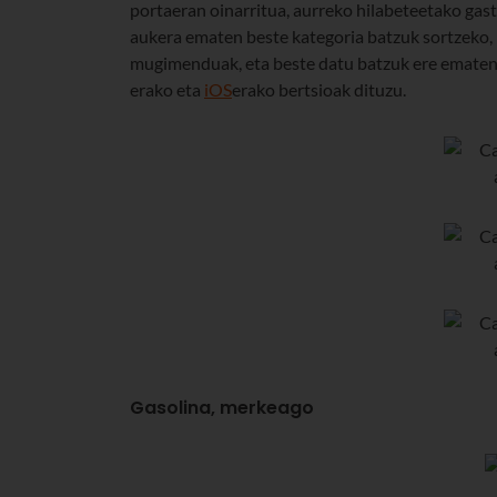
portaeran oinarritua, aurreko hilabeteetako gast
aukera ematen beste kategoria batzuk sortzeko, 
mugimenduak, eta beste datu batzuk ere ematen d
erako eta
iOS
erako bertsioak dituzu.
Gasolina, merkeago