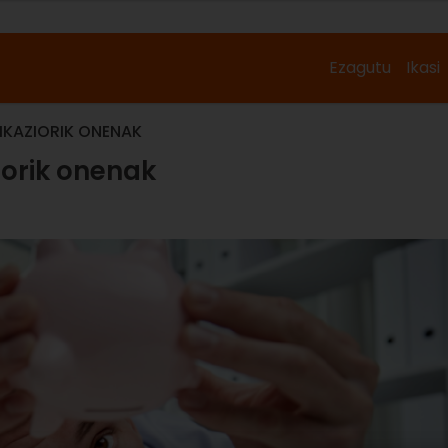
Ezagutu
Ikasi
IKAZIORIK ONENAK
iorik onenak