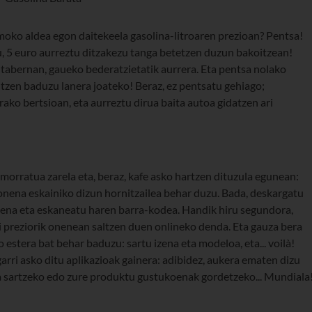
moko aldea egon daitekeela gasolina-litroaren prezioan? Pentsa!
u, 5 euro aurreztu ditzakezu tanga betetzen duzun bakoitzean!
 tabernan, gaueko bederatzietatik aurrera. Eta pentsa nolako
tzen baduzu lanera joateko! Beraz, ez pentsatu gehiago;
rako bertsioan, eta aurreztu dirua baita autoa gidatzen ari
morratua zarela eta, beraz, kafe asko hartzen dituzula egunean:
k onena eskainiko dizun hornitzailea behar duzu. Bada, deskargatu
oena eta eskaneatu haren barra-kodea. Handik hiru segundora,
i preziorik onenean saltzen duen onlineko denda. Eta gauza bera
estera bat behar baduzu: sartu izena eta modeloa, eta... voilà!
rri asko ditu aplikazioak gainera: adibidez, aukera ematen dizu
a sartzeko edo zure produktu gustukoenak gordetzeko... Mundiala