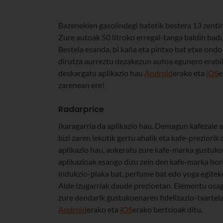
Bazenekien gasolindegi batetik bestera 13 zenti
Zure autoak 50 litroko erregai-tanga baldin bad
Bestela esanda, bi kaña eta pintxo bat etxe ondo
dirutza aurreztu dezakezun autoa egunero erabil
deskargatu aplikazio hau
Android
erako eta
iOS
e
zarenean ere!
Radarprice
Ikaragarria da aplikazio hau. Demagun kafezale a
bizi zaren lekutik gertu ahalik eta kafe-preziori
aplikazio hau, aukeratu zure kafe-marka gustuk
aplikazioak esango dizu zein den kafe-marka hor
indukzio-plaka bat, perfume bat edo yoga egiteko 
Alde izugarriak daude prezioetan. Elementu osaga
zure dendarik gustukoenaren fidelizazio-txartel
Android
erako eta
iOS
erako bertsioak ditu.