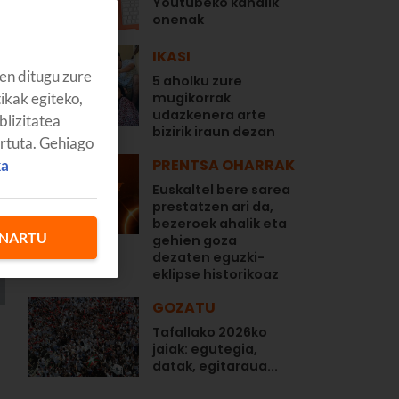
Youtubeko kanalik
onenak
IKASI
en ditugu zure
5 aholku zure
tikak egiteko,
mugikorrak
udazkenera arte
blizitatea
bizirik iraun dezan
artuta. Gehiago
PRENTSA OHARRAK
ka
Euskaltel bere sarea
prestatzen ari da,
bezeroek ahalik eta
NARTU
gehien goza
dezaten eguzki-
eklipse historikoaz
GOZATU
Tafallako 2026ko
jaiak: egutegia,
datak, egitaraua...