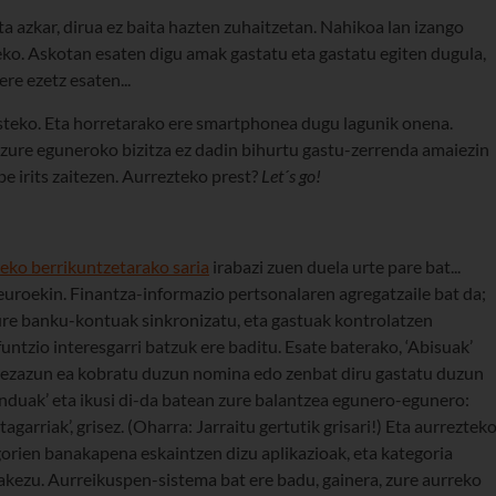
ta azkar, dirua ez baita hazten zuhaitzetan. Nahikoa lan izango
o. Askotan esaten digu amak gastatu eta gastatu egiten dugula,
ere ezetz esaten...
asteko. Eta horretarako ere smartphonea dugu lagunik onena.
zure eguneroko bizitza ez dadin bihurtu gastu-zerrenda amaiezin
e irits zaitezen. Aurrezteko prest?
Let´s go!
eko berrikuntzetarako saria
irabazi zuen duela urte pare bat...
re euroekin. Finantza-informazio pertsonalaren agregatzaile bat da;
zure banku-kontuak sinkronizatu, eta gastuak kontrolatzen
funtzio interesgarri batzuk ere baditu. Esate baterako, ‘Abisuak’
 diezazun ea kobratu duzun nomina edo zenbat diru gastatu duzun
nduak’ eta ikusi di-da batean zure balantzea egunero-egunero:
agarriak’, grisez. (Oharra: Jarraitu gertutik grisari!) Eta aurrezteko
gorien banakapena eskaintzen dizu aplikazioak, eta kategoria
akezu. Aurreikuspen-sistema bat ere badu, gainera, zure aurreko