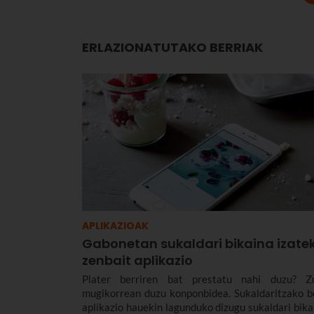
ERLAZIONATUTAKO BERRIAK
APLIKAZIOAK
Gabonetan sukaldari bikaina izate
zenbait aplikazio
Plater berriren bat prestatu nahi duzu? Z
mugikorrean duzu konponbidea. Sukaldaritzako b
aplikazio hauekin lagunduko dizugu sukaldari bika