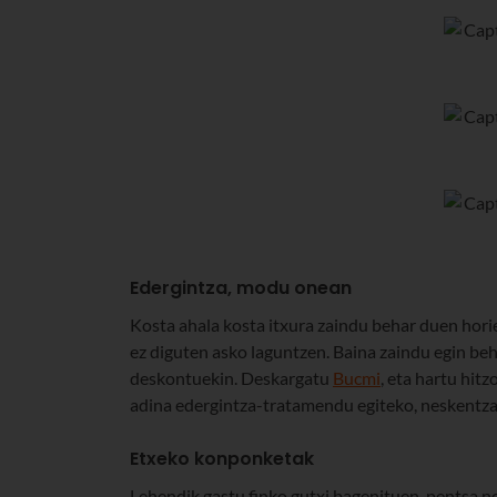
Edergintza, modu onean
Kosta ahala kosta itxura zaindu behar duen horie
ez diguten asko laguntzen. Baina zaindu egin be
deskontuekin. Deskargatu
Bucmi
, eta hartu hit
adina edergintza-tratamendu egiteko, neskentza
Etxeko konponketak
Lehendik gastu finko gutxi bagenituen, pentsa n