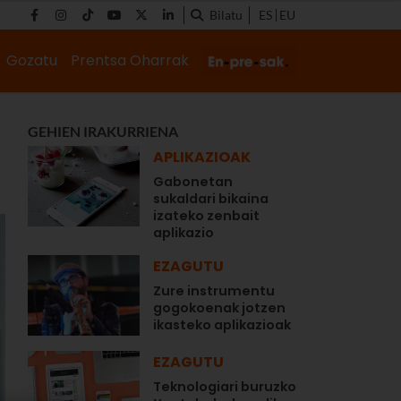
Bilatu
ES
EU
Gozatu
Prentsa Oharrak
GEHIEN IRAKURRIENA
APLIKAZIOAK
Gabonetan
sukaldari bikaina
izateko zenbait
aplikazio
EZAGUTU
Zure instrumentu
gogokoenak jotzen
ikasteko aplikazioak
EZAGUTU
Teknologiari buruzko