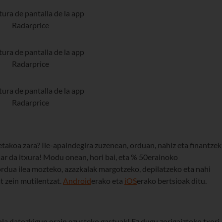
takoa zara? Ile-apaindegira zuzenean, orduan, nahiz eta finantzek
har da itxura! Modu onean, hori bai, eta % 50erainoko
zordua ilea mozteko, azazkalak margotzeko, depilatzeko eta nahi
t zein mutilentzat.
Android
erako eta
iOS
erako bertsioak ditu.
ola datozkigun orain ezusteko gastuak! Ez dugu zorigaiztoko txori