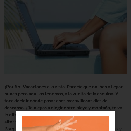
¡Por fin! Vacaciones a la vista. Parecía que no iban a llegar
nunca pero aquí las tenemos, a la vuelta de la esquina. Y
toca decidir dónde pasar esos maravillosos días de
descanso. ¿Te niegas a elegir entre playa y montaña, te va
lo diferente y tienes claro que lo tuyo son los destinos
alternativos? ¡Este post es para ti!
Porque Internet ya no sólo nos permite elegir propuestas y