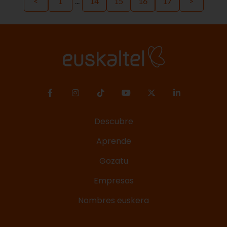
<
1
...
14
15
16
17
>
Descubre
Aprende
Gozatu
Empresas
Nombres euskera