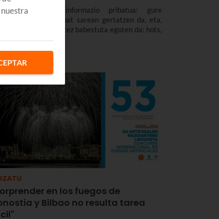
 nuestra
tu pertsonalak, informazio pribatua: gure
zitzaren zati handi bat sarean gertatzen da, eta,
kotan, hesi bakar batez babestuta egoten da: hots,
sahitzez.
CEPTAR
OZATU
orprender en los fuegos de
nostia y Bilbao no resulta tarea
cil"