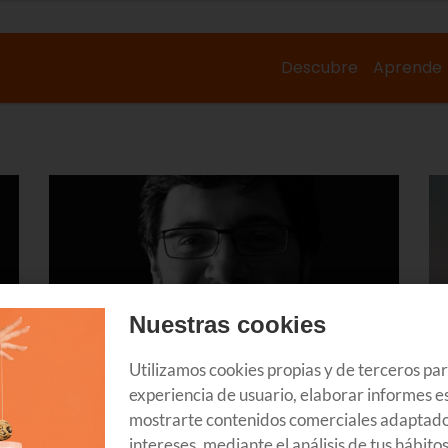
Descubre
Aprende
Nuestras cookies
Utilizamos cookies propias y de terceros pa
INTERNET
IK
experiencia de usuario, elaborar informes es
Iker Merodio: “Los contenidos que
N
mostrarte contenidos comerciales adaptado
a
publicas en Internet dejan de ser
pr
intereses, mediante el análisis de tus hábito