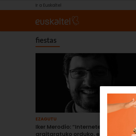
Ir a Euskaltel
fiestas
EZAGUTU
Iker Merodio: “Interneten
argitaratuko orduko, edukiak ez dir