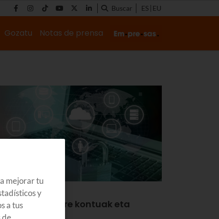
Buscar
ES
EU
Gozatu
Notas de prensa
ra mejorar tu
ASI
tadísticos y
ola babestu zure kontuak eta
s a tus
ofilak
s de