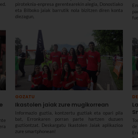
ed.
piroteknia-enpresa gerentearekin alegia, Donostiako
En
eta Bilboko jaiak barrutik nola bizitzen diren konta
pa
diezagun,
fue
GOZATU
DE
ve
Ikastolen jaiak zure mugikorrean
La
S
Informazio guztia, kontzertu guztiak eta opari pila
bat, Erronkaren porran parte hartzen duzuen
To
guztiontzat. Deskargatu Ikastolen Jaiak aplikazioa
era
de
zure smartphonean!
Er