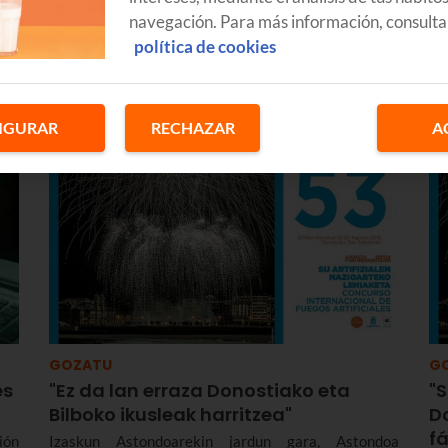
tuyos en el momento en que los
navegación. Para más información, consulta
Da
lanzas”
bi
tza
política de cookies
as
eta
Entrevistamos a Iker Merodio, que recibió hace unos
pa
ari
días el Premio Periodismo Digital 2016 de la
Asociación Vasca de Periodistas.
IGURAR
RECHAZAR
A
GOZATU
G
es
"Ez da lan erraza Donostiako eta
"S
Bilboko ikusleak harritzea"
Do
fá
ión
Izaskun Astondoarekin jardun gara, Astondoa