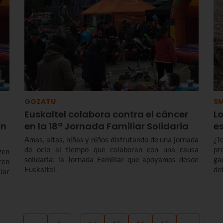
GOZATU
S
Euskaltel colabora contra el cáncer
L
en
en la 18ª Jornada Familiar Solidaria
e
Amas, aitas, niñas y niños disfrutando de una jornada
¿T
de ocio al tiempo que colaboran con una causa
pr
zen
solidaria: la Jornada Familiar que apoyamos desde
ga
ren
Euskaltel.
de
iar