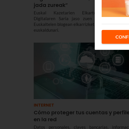
jada zureak”
Euskal Kazetarien Elkartearen Kazetari
Digitalaren Saria jaso zuen Iker Merodiok 
Euskaltelen blogean elkarrizketa egin diogu kazet
euskaldunari.
CONF
INTERNET
Cómo proteger tus cuentas y perfil
en la red
Datos personales, claves bancarias, informac