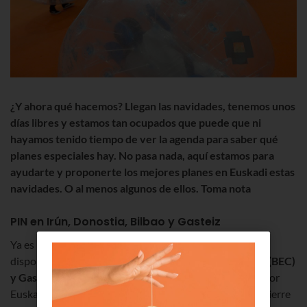
¿Y ahora qu
é hacemos? Llegan las navidades, tenemos unos
días libres y estamos tan ocupados que puede que ni
hayamos tenido tiempo de ver la agenda para saber qu
é
planes especiales hay. No pasa nada, aquí estamos para
ayudarte y proponerte los mejores planes en Euskadi estas
navidades. O al menos algunos de ellos. Toma nota
PIN en Irún, Donostia, Bilbao y Gasteiz
Ya es un clásico. El Parque Infantil de Navidad estará
disponible en
Irún (Ficoba)
,
Donostia (Kursaal), Bilbao (BEC)
y Gasteiz (Iradier Arena)
. El PIN de Irún, patrocinado por
Euskaltel, abrirá del 26 de diciembre al 4 de enero, con cierre