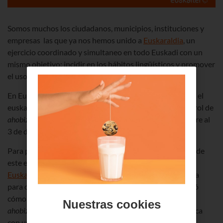
Somos muchos los ciudadanos, municipios, instituciones y
empresas las que ya nos hemos unido a
Euskaraldia
, un
ejercicio coordinado y simultaneo en todo Euskadi con un
mismo objetivo: incidir en los hábitos lingüísticos y promover
el uso del euskara.
En Euskaltel como muestra de nuestro compromiso con el
euskara, nos hemos animado a participar adoptando el rol de
ahobizi
o
belarriprest
durante 11 días, del 23 de noviembre al
3 de diciembre.
Para poder conocer de primera mano todos los detalles de
este ejercicio social, la coordinadora en el Txorierri de
Euskaraldia
, Aingeru Landa, se acercó hasta nuestra casa
para ofrecernos un taller informativo. Aingeru nos contó
cómo surgió Euskaraldia, en qué consistirán los roles de
Nuestras cookies
ahobizi
y
belarriprest
… ¡hasta pudimos ponerlo en práctica
con un juego de rol!