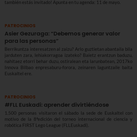
también estás invitado! Apunta en tu agenda: 11 de mayo.
PATROCINIOS
Asier Gezuraga: “Debemos generar valor
para las personas”
Berrikuntza interesatzen al zaizu? Arlo guztietan abantaila bila
jarduten zara, lehiakorragoa izateko? Baietz erantzun baduzu,
nahitaez etorri behar duzu, ostiralean eta larunbatean, 2017ko
Innova Bilbao enpresaburu-forora, zeinaren laguntzaile baita
Euskaltel ere.
PATROCINIOS
#FLL Euskadi: aprender divirtiéndose
1.500 personas visitaron el sábado la sede de Euskaltel con
motivo de la 8ªedición del torneo internacional de ciencia y
robótica FIRST Lego League (FLLEuskadi).