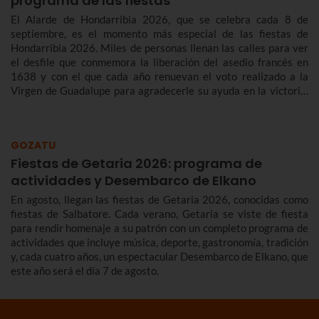
programa de las fiestas
El Alarde de Hondarribia 2026, que se celebra cada 8 de
septiembre, es el momento más especial de las fiestas de
Hondarribia 2026. Miles de personas llenan las calles para ver
el desfile que conmemora la liberación del asedio francés en
1638 y con el que cada año renuevan el voto realizado a la
Virgen de Guadalupe para agradecerle su ayuda en la victoria.
Te contamos más sobre el origen y el desfile del Alarde de
Hondarribia 2026 y el programa de fiestas de Hondarribia
2026. Toma nota porque las fiestas son del 4 al 10 de
GOZATU
septiembre.
Fiestas de Getaria 2026: programa de
actividades y Desembarco de Elkano
En agosto, llegan las fiestas de Getaria 2026, conocidas como
fiestas de Salbatore. Cada verano, Getaria se viste de fiesta
para rendir homenaje a su patrón con un completo programa de
actividades que incluye música, deporte, gastronomía, tradición
y, cada cuatro años, un espectacular Desembarco de Elkano, que
este año será el día 7 de agosto.