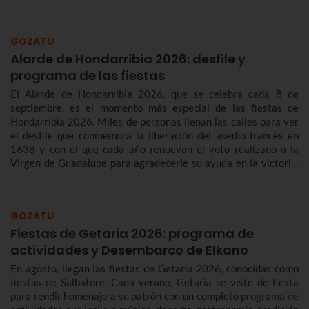
GOZATU
Alarde de Hondarribia 2026: desfile y
programa de las fiestas
El Alarde de Hondarribia 2026, que se celebra cada 8 de
septiembre, es el momento más especial de las fiestas de
Hondarribia 2026. Miles de personas llenan las calles para ver
el desfile que conmemora la liberación del asedio francés en
1638 y con el que cada año renuevan el voto realizado a la
Virgen de Guadalupe para agradecerle su ayuda en la victoria.
Te contamos más sobre el origen y el desfile del Alarde de
Hondarribia 2026 y el programa de fiestas de Hondarribia
2026. Toma nota porque las fiestas son del 4 al 10 de
GOZATU
septiembre.
Fiestas de Getaria 2026: programa de
actividades y Desembarco de Elkano
En agosto, llegan las fiestas de Getaria 2026, conocidas como
fiestas de Salbatore. Cada verano, Getaria se viste de fiesta
para rendir homenaje a su patrón con un completo programa de