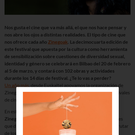
Nos gusta el cine que va más allá, el que nos hace pensar y
nos abre los ojos a distintas realidades. El tipo de cine que
nos ofrece cada año
Zinegoak
.
La decimocuarta edición de
este festival que apuesta por la cultura como herramienta
de sensibilización sobre cuestiones de diversidad sexual,
identidad y género se celebrará en Bilbao del 20 de febrero
al 5 de marzo, y contará con 102 obras y actividades
durante los 14 días de festival. ¿Te lo vas a perder?
Un año más
, desde Euskaltel apoyamos la organización de
Zinegoak, todo un referente internacional entre los festivales
de cine y artes escénicas
LGBT
.
En esta ocasión los organizadores han preparado
un
Zinegoak aun más ambicioso
. La primera buena noticia es
que durará el doble, dos semanas. Más tiempo para disfrutar
de los 20 largometrajes de ficción, 14 largometrajes