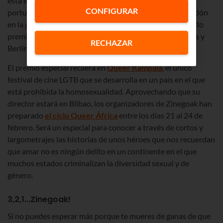
esta edición, el premio honorífico será para el cineasta
CONFIGURAR
portugués
Joao Pedro Rodrigues
, que recogerá su galardón
en la
gala inaugural
. Sus provocativos trabajos ya han sido
premiados en los certámenes internacionales de Venecia y
RECHAZAR
Berlín.
El premio especial recaerá en
Queer Kampala
, el único
festival de cine LGTB que se desarrolla en un país en el que
está prohibida la homosexualidad. Aprovechando que su
director estará en Bilbao, los organizadores de Zinegoak han
preparado
el ciclo Queer África
entre los días 21 al 24 de
febrero. Será un especial para conocer a través de cortos y
largometrajes las historias de unos héroes que nos recuerdan
que amar no es ningún delito en un continente en el que
muchos estados criminalizan la diversidad sexual y de
género.
3,2,1...Zinegoak!
Si no puedes esperar más porque te mueres de ganas de que