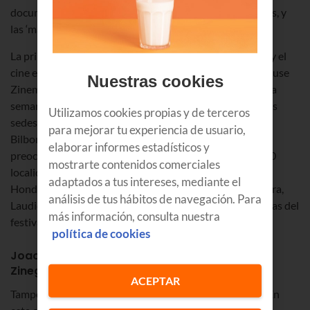
documentales, 60 cortometrajes, 7 actividades escénicas, y
las ‘masterclases’ incluidas en el
programa
.
La primera semana pondrá el foco en los documentales y el
cine experimental. Las sedes serán Bilborock y el Art House
Nuestras cookies
Zinema de la Fundación Bilbao Arte. La segunda y última
semana tendrá como protagonista la ficción. Esta vez sus
Utilizamos cookies propias y de terceros
sedes principales serán los cines Golem Alhóndiga y
para mejorar tu experiencia de usuario,
Bilborock. Pero los que no vivís en Bilbao no tenéis que
elaborar informes estadísticos y
preocuparos. La
Extensión Zinegoak
llevará a más de 30
mostrarte contenidos comerciales
localidades de Euskadi y Navarra (entre ellas, Donostia,
adaptados a tus intereses, mediante el
Hondarribia, Hernani, Barakaldo, Bermeo, Durango, Aiara,
análisis de tus hábitos de navegación. Para
Laudio, Aramaio, Pamplona y Tudela) muchas de las obras del
más información, consulta nuestra
festival.
política de cookies
Joao Pedro Rodrigues, Premio Honorífico de
Zinegoak
ACEPTAR
Tampoco faltarán los prestigiosos premios del festival. En