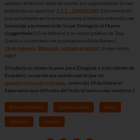
empiece el festival, estás de suerte. Los organizadores te han
preparado un aperitivo:
3,2,1… ZINEGOAK!
Este evento te
trae actividades en la semana previa al festival; entre ellos
un
homenaje a la memoria de Susan Sontag en el Museo
Guggenheim
(15 de febrero) y un recital poético de Txus
García y un concierto de la cantautora Alicia Ramos (
18 de febrero, Bilborock, entrada gratuita
). ¿A que suena
bien?
Si todavía no tienes tu pase para Zinegoak y eres cliente de
Euskaltel, recuerda que puedes participar en
nuestro sorteo de entradas
, ¡antes del 19 de febrero!
Esperamos que disfrutes del festival tanto como nosotros ;)
Rincones Euskadi
Agenda cultural
fiestas
Televisión
Deporte