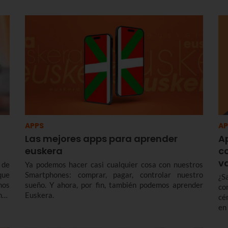
APPS
AP
Las mejores apps para aprender
A
euskera
c
v
 de
Ya podemos hacer casi cualquier cosa con nuestros
que
Smartphones: comprar, pagar, controlar nuestro
¿S
mos
sueño. Y ahora, por fin, también podemos aprender
co
mos
Euskera.
cé
en
do
¡1