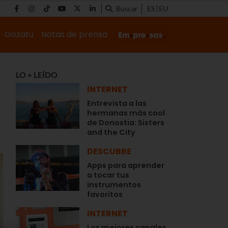
Buscar
ES
EU
Gozatu
Notas de prensa
LO + LEÍDO
INTERNET
Entrevista a las
hermanas más cool
de Donostia: Sisters
and the City
DESCUBRE
Apps para aprender
a tocar tus
instrumentos
favoritos
INTERNET
Los mejores canales