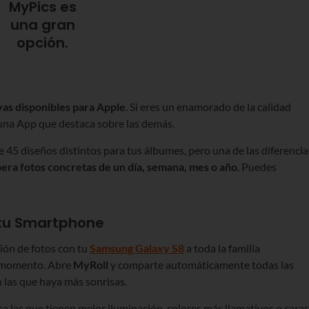
vas disponibles para Apple
. Si eres un enamorado de la calidad
 una App que destaca sobre las demás.
e 45 diseños distintos para tus álbumes, pero una de las diferencia
era fotos concretas de un día, semana, mes o año
. Puedes
 tu Smartphone
sión de fotos con tu
Samsung Galaxy S8
a toda la familia
n momento. Abre
MyRoll
y comparte automáticamente todas las
las que haya más sonrisas.
ca las que tienen mejor iluminación, colores más llamativos o caras