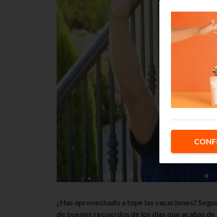
CONF
¿Has aprovechado a tope las vacaciones? Seguro
de buenos recuerdos de los días que acabas de pa