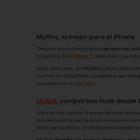
MyPics, la mejor para el iPhone
Tampoco nos olvidamos de las
opciones exclusi
fotográfica de tu
iPhone 7
, debes saber que hay
Entre otras cosas, con
MyPics
podrás elegir entr
que más nos ha gustado al probarla es que
recup
encontrarla en la
App Store
.
MyRoll
, compártelo todo desde
¡Para los más rápidos! Si acabas de hacer una se
aprovechando la puesta de sol, no esperes ni u
fotos que has hecho…O simplemente aquellas en 
My Roll
identifica las mejores imágenes
y desta