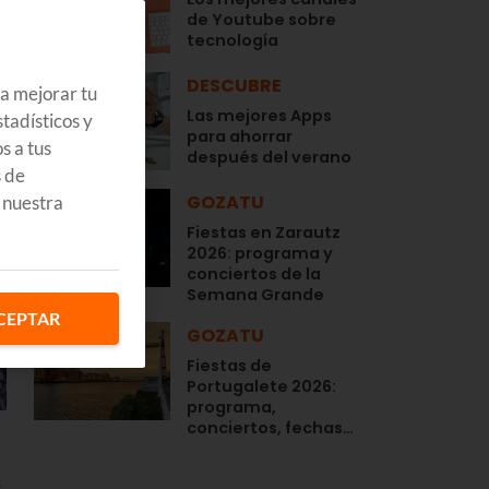
de Youtube sobre
tecnología
DESCUBRE
ra mejorar tu
Las mejores Apps
tadísticos y
para ahorrar
s a tus
después del verano
s de
GOZATU
 nuestra
Fiestas en Zarautz
2026: programa y
conciertos de la
Semana Grande
CEPTAR
GOZATU
Fiestas de
Portugalete 2026:
programa,
conciertos, fechas…
s