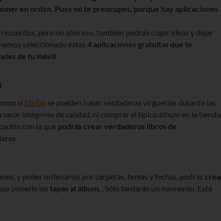
 poner en orden. Pues no te preocupes, porque hay aplicaciones
 recuerdos, pero no sólo eso, también podrás coger ideas y dejar
el hemos seleccionado estas
4 aplicaciones gratuitas que te
xeles de tu móvil
.
s
como el
LG G6
se pueden hacer verdaderas virguerías durante las
a sacar imágenes de calidad, ni comprar el típico álbum en la tienda
icación con la que
podrás crear verdaderos libros de
iares.
enes, y poder ordenarlas por carpetas, temas y fechas, podrás
crea
uso ponerle las
tapas al álbum
…Sólo tardarás un momento. Está