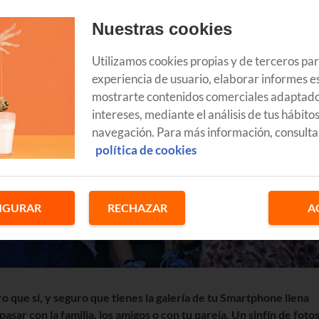
Nuestras cookies
Utilizamos cookies propias y de terceros pa
experiencia de usuario, elaborar informes es
mostrarte contenidos comerciales adaptado
intereses, mediante el análisis de tus hábito
navegación. Para más información, consulta
política de cookies
IGURAR
RECHAZAR
A
 que sí, y seguro que tienes la galería de tu Smartphone llena
sar con la familia, los amigos o con tu pareja. Un sinfín de foto