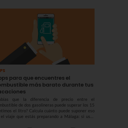
PS
pps para que encuentres el
ombustible más barato durante tus
acaciones
abías que la diferencia de precio entre el
mbustible de dos gasolineras puede superar los 15
ntimos el litro? Calcula cuánto puede suponer eso
 el viaje que estás preparando a Málaga: si usas
s depósitos y medio de gasolina podrías ahorrarte
8,75 eurazos!