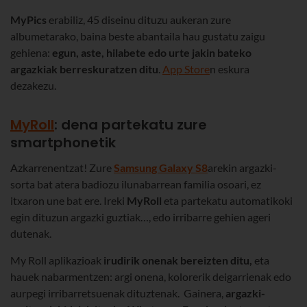
MyPics
erabiliz, 45 diseinu dituzu aukeran zure
albumetarako, baina beste abantaila hau gustatu zaigu
gehiena:
egun, aste, hilabete edo urte jakin bateko
argazkiak berreskuratzen ditu
.
App Store
n eskura
dezakezu.
MyRoll
: dena partekatu zure
smartphonetik
Azkarrenentzat! Zure
Samsung Galaxy S8
arekin argazki-
sorta bat atera badiozu ilunabarrean familia osoari, ez
itxaron une bat ere. Ireki
MyRoll
eta partekatu automatikoki
egin dituzun argazki guztiak…, edo irribarre gehien ageri
dutenak.
My Roll aplikazioak
irudirik onenak bereizten ditu,
eta
hauek nabarmentzen: argi onena, kolorerik deigarrienak edo
aurpegi irribarretsuenak dituztenak. Gainera,
argazki-