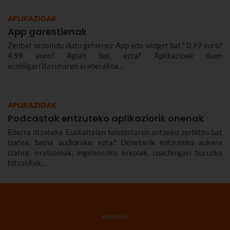
APLIKAZIOAK
App garestienak
Zenbat ordaindu duzu gehienez App edo widget bat? 0,99 euro?
4,99 euro? Agian bai, ezta? Aplikazioak duen
erabilgarritasunaren araberakoa...
APLIKAZIOAK
Podcastak entzuteko aplikaziorik onenak
Ederra litzateke Euskaltelen telebistaren antzeko zerbitzu bat
izatea, baina audiorako, ezta? Denetarik entzuteko aukera
izatea: irratsaioak, ingelesezko eskolak, coachingari buruzko
hitzaldiak...