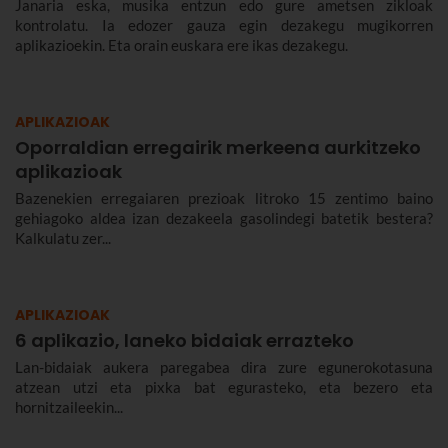
Janaria eska, musika entzun edo gure ametsen zikloak
kontrolatu. Ia edozer gauza egin dezakegu mugikorren
aplikazioekin. Eta orain euskara ere ikas dezakegu.
APLIKAZIOAK
Oporraldian erregairik merkeena aurkitzeko
aplikazioak
Bazenekien erregaiaren prezioak litroko 15 zentimo baino
gehiagoko aldea izan dezakeela gasolindegi batetik bestera?
Kalkulatu zer...
APLIKAZIOAK
6 aplikazio, laneko bidaiak errazteko
Lan-bidaiak aukera paregabea dira zure egunerokotasuna
atzean utzi eta pixka bat egurasteko, eta bezero eta
hornitzaileekin...