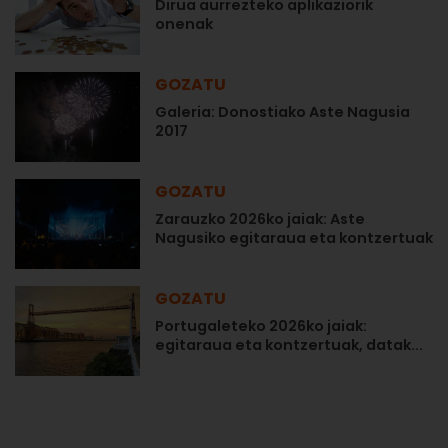
Dirua aurrezteko aplikaziorik
onenak
GOZATU
Galeria: Donostiako Aste Nagusia
2017
GOZATU
Zarauzko 2026ko jaiak: Aste
Nagusiko egitaraua eta kontzertuak
GOZATU
Portugaleteko 2026ko jaiak:
egitaraua eta kontzertuak, datak...