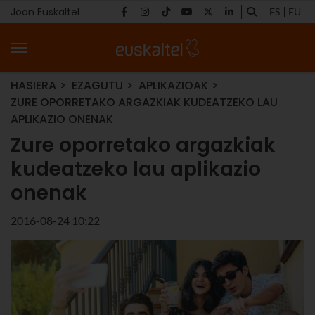
Joan Euskaltel
ES
EU
HASIERA
EZAGUTU
APLIKAZIOAK
ZURE OPORRETAKO ARGAZKIAK KUDEATZEKO LAU
APLIKAZIO ONENAK
Zure oporretako argazkiak
kudeatzeko lau aplikazio
onenak
2016-08-24 10:22