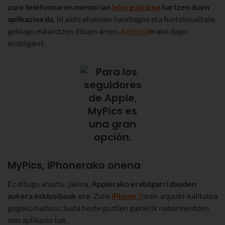
zure telefonoaren memorian
leku gutxiena
hartzen duen
aplikazioa da,
bi aldiz ahalmen handiagoa eta funtzionalitate
gehiago eskaintzen dituen arren.
Android
erako dago
erabilgarri.
MyPics, iPhonerako onena
Ez ditugu ahaztu, jakina,
Applerako erabilgarri dauden
aukera esklusiboak ere
. Zure
iPhone 7
aren argazki-kalitatea
gogoko baduzu, bada beste guztien gainetik nabarmentzen
den aplikazio bat.