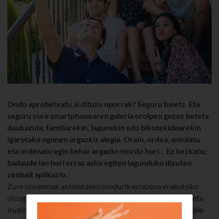
Ondo aprobetxatu al dituzu oporrak? Seguru baietz. Eta
seguru zure smartphonearen galeria oroipen gozoz beteta
daukazula, familiarekin, lagunekin edo bikotekidearekin
igarotako egunen argazkiz alegia. Orain, ordea, antolatu
eta ordenatu egin behar argazki-mordo hori... Ez kezkatu;
badaude lan hori erraz asko egiten lagunduko dizuten
zenbait aplikazio.
Zure oroipenak antolatzeko modurik errazena erakutsiko
dizugu; bestalde, ideia berriak ere zureganatuko dituzu, eta
irudimena landuko. Euskaltelen blogak
doako lau aplikazio