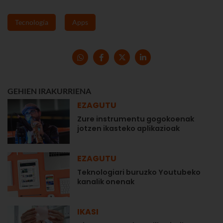
Tecnología
Apps
GEHIEN IRAKURRIENA
EZAGUTU
Zure instrumentu gogokoenak
jotzen ikasteko aplikazioak
EZAGUTU
Teknologiari buruzko Youtubeko
kanalik onenak
IKASI