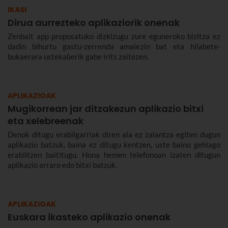
IKASI
Dirua aurrezteko aplikaziorik onenak
Zenbait app proposatuko dizkizugu zure eguneroko bizitza ez
dadin bihurtu gastu-zerrenda amaiezin bat eta hilabete-
bukaerara ustekaberik gabe irits zaitezen.
APLIKAZIOAK
Mugikorrean jar ditzakezun aplikazio bitxi
eta xelebreenak
Denok ditugu erabilgarriak diren ala ez zalantza egiten dugun
aplikazio batzuk, baina ez ditugu kentzen, uste baino gehiago
erabiltzen baititugu. Hona hemen telefonoan izaten ditugun
aplikazio arraro edo bitxi batzuk.
APLIKAZIOAK
Euskara ikasteko aplikazio onenak