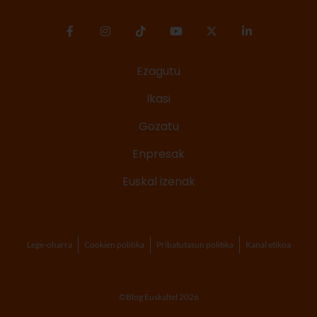
Ezagutu
Ikasi
Gozatu
Enpresak
Euskal izenak
Lege-oharra
Cookien politika
Pribatutasun politika
Kanal etikoa
©Blog Euskaltel 2026