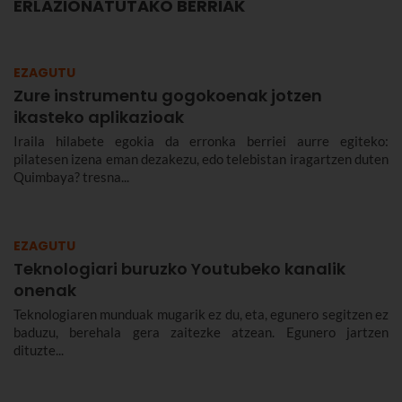
ERLAZIONATUTAKO BERRIAK
EZAGUTU
Zure instrumentu gogokoenak jotzen
ikasteko aplikazioak
Iraila hilabete egokia da erronka berriei aurre egiteko:
pilatesen izena eman dezakezu, edo telebistan iragartzen duten
Quimbaya? tresna...
EZAGUTU
Teknologiari buruzko Youtubeko kanalik
onenak
Teknologiaren munduak mugarik ez du, eta, egunero segitzen ez
baduzu, berehala gera zaitezke atzean. Egunero jartzen
dituzte...