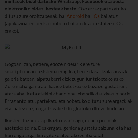
multzoak bidal daitezke Whatsapp, Facebook eta posta
elektroniko bidez, besteak beste
. Oso erraz partekatuko
dituzu zure oroitzapenak, bai
Android
bai
iOs
baliatuz
(aplikazioaren bertsio hobetu bat ari dira prestatzen iOs-
erako).
Gogoan izan, betiere, edozein delarik ere zure
smartphonearen sistema eragilea, berez dakartzala, argazki-
galeria batean, aipatu berri dizkizugun funtzioetako asko.
Zure mahaigaina aplikazioz betetzea ez bazaizu gustatzen,
atera ahalik eta etekinik handiena lehendik dauzkazun horiei.
Erraz antolatu, partekatu eta hobetuko dituzu zure argazkiak
eta, batez ere, mugarik gabe biltegiratuko dituzu hodeian.
Ikusten duzunez, aplikazio ugari dago, denen premiak
asetzeko adina. Deskargatu gehiena gustatu zaizuna, eta hasi
hurrengo argazkia egiteko atzerako zenbaketa!