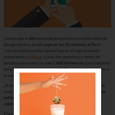
¿Sabías que la
diferencia de precio
entre el combustible de
dos gasolineras puede
superar los 15 céntimos el litro
?
Calcula cuánto puede suponer eso en el viaje que estás
preparando a
Málaga
: si usas dos depósitos y medio de
gasolina para cubrir los
casi 1.000 kilómetros
que te separan
del paraíso podrías ahorrarte ¡
18,75 eurazos
! Y otro tanto a
la vuelta.
¿A que se te ocurren varias formas mejores de disfrutar de
esos eurillos que dedicarlos a gasolina? Alquilar una
cama
balinesa
a pie de playa, unos
calamares
con cañitas, la
colchoneta de flamenco
que siempre has querido…
Pues ya es hora planifiques un poco tu viaje en coche y