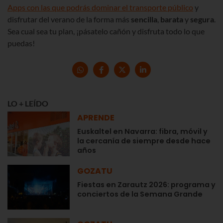
Apps con las que podrás dominar el transporte público
y
disfrutar del verano de la forma más
sencilla
,
barata
y
segura
.
Sea cual sea tu plan, ¡pásatelo cañón y disfruta todo lo que
puedas!
LO + LEÍDO
APRENDE
Euskaltel en Navarra: fibra, móvil y
la cercanía de siempre desde hace
años
GOZATU
Fiestas en Zarautz 2026: programa y
conciertos de la Semana Grande