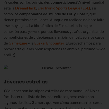
¿Y cuáles son las principales
competiciones?
A nivel mundial
está la
DreamHack
,
Electronic Sports League (ESL)
, así
como los
campeonatos del mundo de LoL y Dota 2
, que
tienen premios de millones. Aunque en realidad no hace falta
irse muy lejos... La fibra óptica de Euskaltel es la mejor
conexión para
gamers
, por eso llevamos ya años organizando
competiciones de videojuegos al máximo nivel.. Son los casos
de
Gamegune
y la
Euskal Encounter
. ¡Aprovechamos para
recordarte que las preinscripciones se abren el próximo 26 de
abril! ;)
Jóvenes estrellas
¿Y quiénes son las súper-estrellas de este mundillo? No es
fácil hacer una lista de los más exitosos, pero estos son
algunos de ellos.
Gamers
que ven cómo aumentan los ceros
de sus cuentas corrientes gracias a su habilidad con los