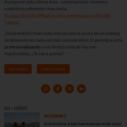
Aunque en esta última área ­–comentaristas‑ tenemos
auténticos referentes muy cerca.
El vasco Ibai (@LVPibai) es poco menos que un dios del
“casteo”.
¿Sorprendido? Pues todo esto es solo la punta de un iceberg
de dimensiones cada vez más considerables. El
gaming
se está
profesionalizando
y sus límites a día de hoy son
imprevisibles. ¿Te vas a animar?
Tecnología
redes sociales
LO + LEÍDO
INTERNET
Entrevista a las hermanas más cool