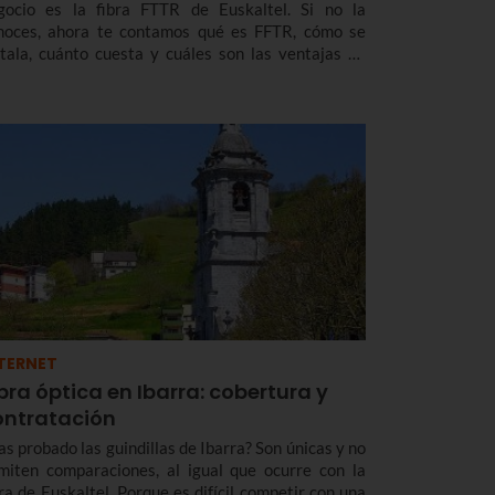
gocio es la fibra FTTR de Euskaltel. Si no la
noces, ahora te contamos qué es FFTR, cómo se
stala, cuánto cuesta y cuáles son las ventajas de
ta puntera tecnología que ya te ofrece Euskaltel en
skadi y Navarra.
TERNET
bra óptica en Ibarra: cobertura y
ontratación
as probado las guindillas de Ibarra? Son únicas y no
miten comparaciones, al igual que ocurre con la
bra de Euskaltel. Porque es difícil competir con una