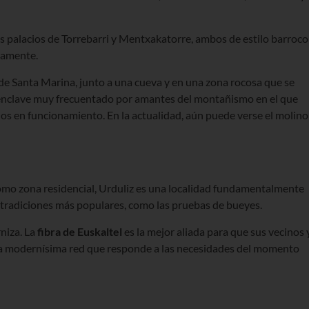
os palacios de Torrebarri y Mentxakatorre, ambos de estilo barroco
ivamente.
de Santa Marina, junto a una cueva y en una zona rocosa que se
n enclave muy frecuentado por amantes del montañismo en el que
os en funcionamiento. En la actualidad, aún puede verse el molino
omo zona residencial, Urduliz es una localidad fundamentalmente
us tradiciones más populares, como las pruebas de bueyes.
rniza. La
fibra de Euskaltel
es la mejor aliada para que sus vecinos 
na modernísima red que responde a las necesidades del momento