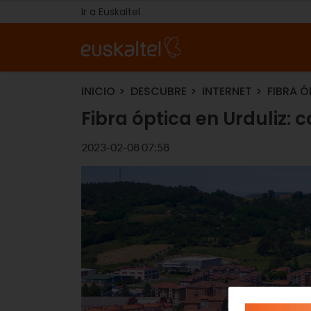
Ir a Euskaltel
INICIO
DESCUBRE
INTERNET
FIBRA 
Fibra óptica en Urduliz: 
2023-02-08 07:58