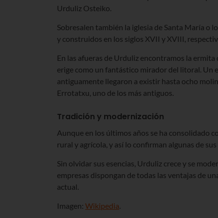
Urduliz Osteiko.
Sobresalen también la iglesia de Santa María o l
y construidos en los siglos XVII y XVIII, respect
En las afueras de Urduliz encontramos la ermita 
erige como un fantástico mirador del litoral. U
antiguamente llegaron a existir hasta ocho molin
Errotatxu, uno de los más antiguos.
Tradición y modernización
Aunque en los últimos años se ha consolidado c
rural y agrícola, y así lo confirman algunas de s
Sin olvidar sus esencias, Urduliz crece y se mode
empresas dispongan de todas las ventajas de u
actual.
Imagen:
Wikipedia
.