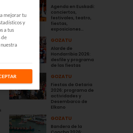
Agenda en Euskadi:
conciertos,
ra mejorar tu
festivales, teatro,
tadísticos y
fiestas,
exposiciones…
s a tus
s de
GOZATU
 nuestra
Alarde de
Hondarribia 2026:
desfile y programa
de las fiestas
GOZATU
CEPTAR
Fiestas de Getaria
2026: programa de
actividades y
Desembarco de
Elkano
a
GOZATU
Bandera de la
Concha 2026: