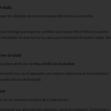
rduliz
cer los detalles de nuestra nueva fibra óptica, consulta
ctar contigo para que te cambies a la nueva fibra MAX en cuanto
 instalador se acercará a tu casa para instalarte el nuevo
router
. Sin
 en Urduliz
 pueden disfrutar de
fibra MAX de Euskaltel
.
nvertirnos en el operador con mayor cobertura en la localidad y
a cada rincón de Euskadi.
ial
ón, en la comarca vizcaína de Uribe Kosta.
destacan sus abundantes caseríos, como Errotabarri, Goikoetxe y