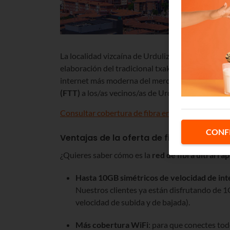
La localidad vizcaína de Urduliz se ubica en una fé
elaboración del tradicional txakoli. A estas tierra
internet más moderna del mercado de la mano de 
(FTT)
a los/as vecinos/as de Urduliz.
Consultar cobertura de fibra en Urduliz
CONF
Ventajas de la oferta de fibra óptica en 
¿Quieres saber cómo es la
red de fibra ultrarráp
Hasta 10GB simétricos de velocidad de int
Nuestros clientes ya están disfrutando de 1
velocidad de subida y de bajada).
Más cobertura WiFi
: para que conectes tod