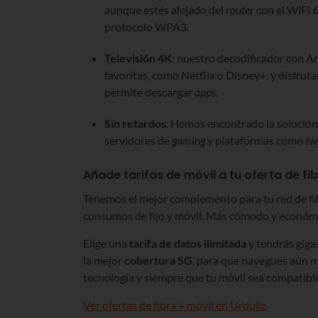
aunque estés alejado del
router
con el WiFi 
protocolo WPA3.
Televisión 4K
: nuestro decodificador con An
favoritas, como Netflix o Disney+, y disfruta
permite descargar
apps
.
Sin retardos
. Hemos encontrado la solución 
servidores de
gaming
y plataformas como
tw
Añade tarifas de móvil a tu oferta de f
Tenemos el mejor complemento para tu red de fibr
consumos de fijo y móvil. Más cómodo y económ
Elige una
tarifa de datos ilimitada
y tendrás gigas
la mejor
cobertura 5G
, para que navegues aún m
tecnología y siempre que tu móvil sea compatibl
Ver ofertas de fibra + móvil en Urduliz