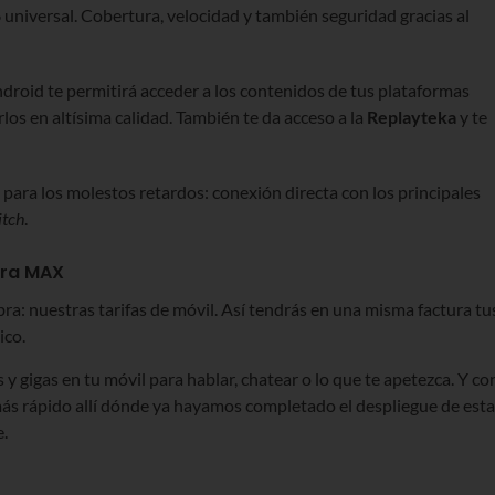
6 universal. Cobertura, velocidad y también seguridad gracias al
droid te permitirá acceder a los contenidos de tus plataformas
rlos en altísima calidad. También te da acceso a la
Replayteka
y te
para los molestos retardos: conexión directa con los principales
itch
.
ibra MAX
a: nuestras tarifas de móvil. Así tendrás en una misma factura tu
ico.
 y gigas en tu móvil para hablar, chatear o lo que te apetezca. Y co
ás rápido allí dónde ya hayamos completado el despliegue de esta
e.