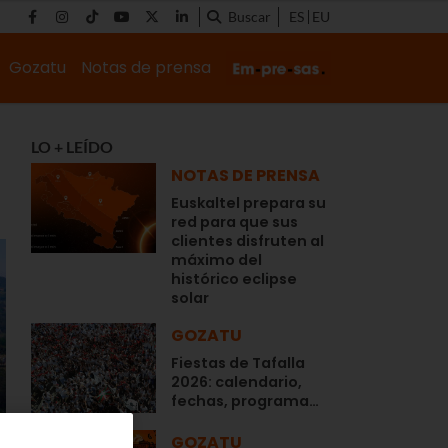
Buscar
ES
EU
Gozatu
Notas de prensa
LO + LEÍDO
NOTAS DE PRENSA
Euskaltel prepara su
red para que sus
clientes disfruten al
máximo del
histórico eclipse
solar
GOZATU
Fiestas de Tafalla
2026: calendario,
fechas, programa…
GOZATU