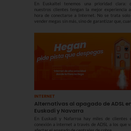
En Euskaltel tenemos una prioridad clara: 
nuestros clientes tengan la mejor experiencia a
hora de conectarse a Internet. No se trata solo
vender megas sin más, sino de garantizar que, cua
te conectas, la red responda con una estabilidad y 
latencia envidiables.
INTERNET
Alternativas al apagado de ADSL e
Euskadi y Navarra
En Euskadi y Nafarroa hay miles de clientes 
conexión a internet a través de ADSL a los que v
afectar el apagado de centrales de cobre.