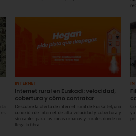
en Euskaltel nos comprometemos con los colectivos
re
más vulnerables ofreciendo el bono social de
má
Internet: una conexión simétrica desde 300 megas a
fa
un precio reducido de forma indefinida.
INTERNET
IN
Internet rural en Euskadi: velocidad,
Fi
cobertura y cómo contratar
c
ata
Descubre la oferta de internet rural de Euskaltel, una
Co
res
conexión de internet de alta velocidad y cobertura y
ya
sin cables para las zonas urbanas y rurales donde no
pr
llega la fibra.