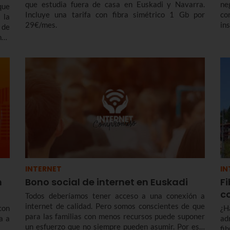
que estudia fuera de casa en Euskadi y Navarra.
ne
que
Incluye una tarifa con fibra simétrico 1 Gb por
co
 la
29€/mes.
in
 de
es
ndo
Eu
una
INTERNET
IN
n
Bono social de internet en Euskadi
Fi
c
Todos deberíamos tener acceso a una conexión a
internet de calidad. Pero somos conscientes de que
con
¿H
para las familias con menos recursos puede suponer
a a
ad
un esfuerzo que no siempre pueden asumir. Por eso,
fi