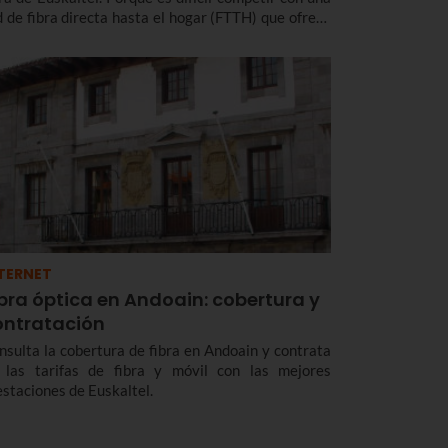
d de fibra directa hasta el hogar (FTTH) que ofrece
s velocidad y cobertura y acceso a tus contenidos
voritos en calidad 4K.
TERNET
bra óptica en Andoain: cobertura y
ontratación
nsulta la cobertura de fibra en Andoain y contrata
 las tarifas de fibra y móvil con las mejores
estaciones de Euskaltel.